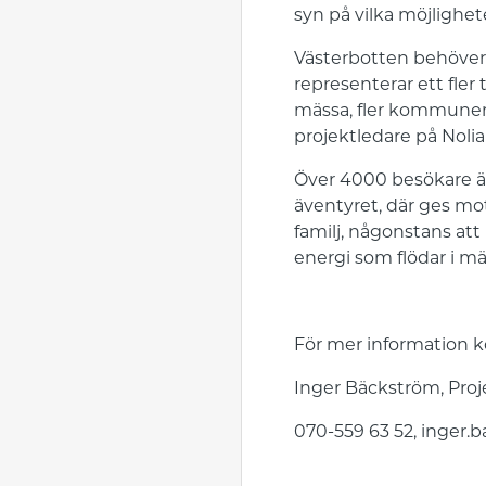
syn på vilka möjlighet
Västerbotten behöver 
representerar ett fler
mässa, fler kommuner 
projektledare på Noli
Över 4000 besökare är
äventyret, där ges moti
familj, någonstans att
energi som flödar i m
För mer information 
Inger Bäckström, Proj
070-559 63 52, inger.