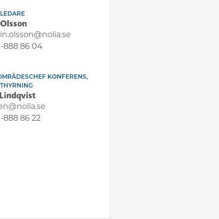
TLEDARE
 Olsson
tin.olsson@nolia.se
-888 86 04
OMRÅDESCHEF KONFERENS,
UTHYRNING
Lindqvist
en@nolia.se
-888 86 22