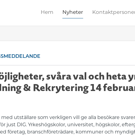
Hem
Nyheter
Kontaktpersone
SSMEDDELANDE
jligheter, svåra val och heta 
dning & Rekrytering 14 februa
med utställare som verkligen vill ge alla besökare svar
för just DIG. Yrkeshögskolor, universitet, högskolor, efte
ed företag, branschföreträdare, kommuner och myndighete