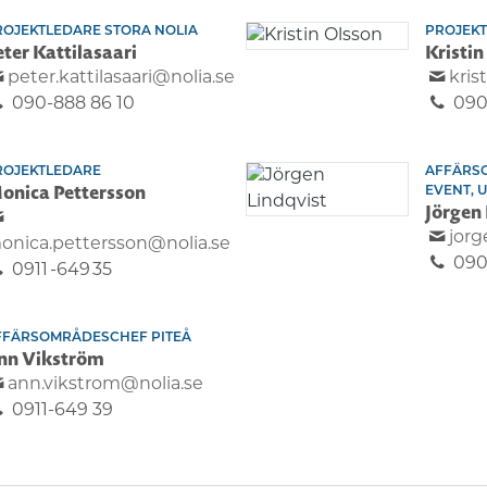
ROJEKTLEDARE STORA NOLIA
PROJEK
eter Kattilasaari
Kristin
peter.kattilasaari@nolia.se
kris
090-888 86 10
090
ROJEKTLEDARE
AFFÄRS
onica Pettersson
EVENT, 
Jörgen 
jorg
onica.pettersson@nolia.se
090
0911 -649 35
FFÄRSOMRÅDESCHEF PITEÅ
nn Vikström
ann.vikstrom@nolia.se
0911-649 39