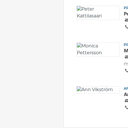
P
P
P
M
m
A
A