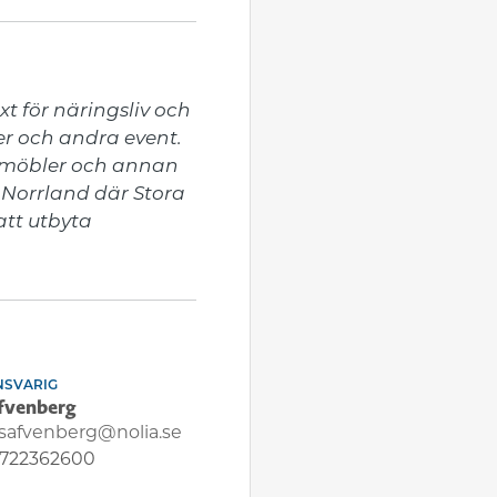
t för näringsliv och 
r och andra event. 
 möbler och annan 
 Norrland där Stora 
tt utbyta 
NSVARIG
äfvenberg
.safvenberg@nolia.se
722362600