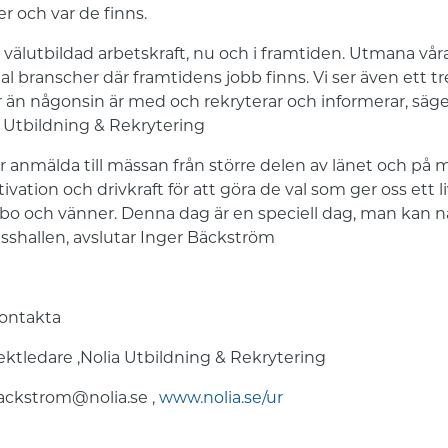
er och var de finns.
välutbildad arbetskraft, nu och i framtiden. Utmana vår
 tal branscher där framtidens jobb finns. Vi ser även ett t
än någonsin är med och rekryterar och informerar, säg
a Utbildning & Rekrytering
 anmälda till mässan från större delen av länet och på m
vation och drivkraft för att göra de val som ger oss ett li
 bo och vänner. Denna dag är en speciell dag, man kan n
ässhallen, avslutar Inger Bäckström
kontakta
ektledare ,Nolia Utbildning & Rekrytering
backstrom@nolia.se ,
www.nolia.se/ur