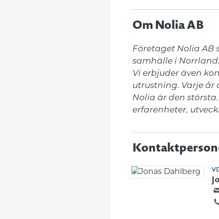
Om Nolia AB
Företaget Nolia AB s
samhälle i Norrland
Vi erbjuder även ko
utrustning. Varje år
Nolia är den största.
erfarenheter, utveck
Kontaktperson
VD
J