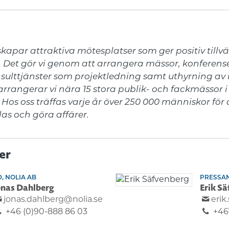
kapar attraktiva mötesplatser som ger positiv tillväx
. Det gör vi genom att arrangera mässor, konferense
nsulttjänster som projektledning samt uthyrning av
 arrangerar vi nära 15 stora publik- och fackmässor i
 Hos oss träffas varje år över 250 000 människor för a
las och göra affärer.
er
, NOLIA AB
PRESSA
onas Dahlberg
Erik S
jonas.dahlberg@nolia.se
erik
+46 (0)90-888 86 03
+46