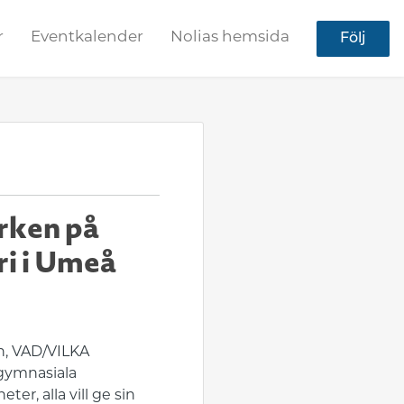
r
Eventkalender
Nolias hemsida
Följ
yrken på
ri i Umeå
en, VAD/VILKA
rgymnasiala
r, alla vill ge sin