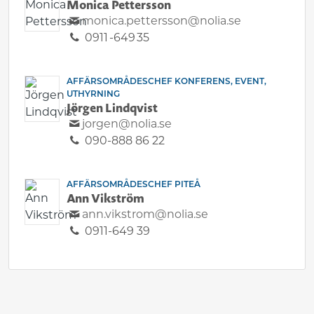
Monica Pettersson
monica.pettersson@nolia.se
0911 -649 35
AFFÄRSOMRÅDESCHEF KONFERENS, EVENT,
UTHYRNING
Jörgen Lindqvist
jorgen@nolia.se
090-888 86 22
AFFÄRSOMRÅDESCHEF PITEÅ
Ann Vikström
ann.vikstrom@nolia.se
0911-649 39