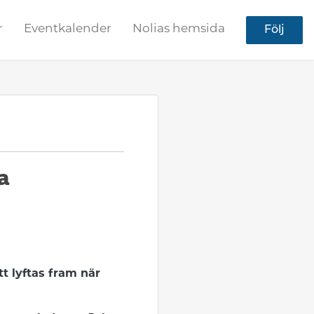
r
Eventkalender
Nolias hemsida
Följ
a
t lyftas fram när