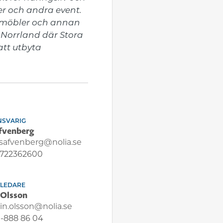
r och andra event. 
 möbler och annan 
 Norrland där Stora 
tt utbyta 
NSVARIG
äfvenberg
.safvenberg@nolia.se
722362600
TLEDARE
 Olsson
tin.olsson@nolia.se
-888 86 04