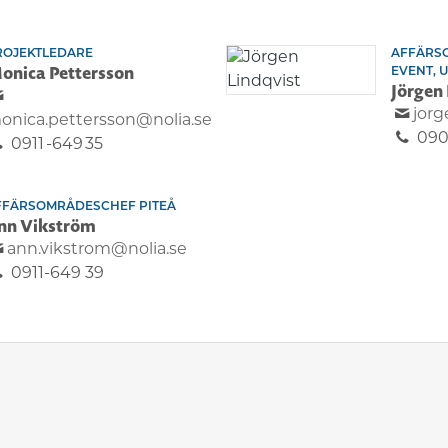
ROJEKTLEDARE
AFFÄRS
onica Pettersson
EVENT, 
Jörgen 
jorg
onica.pettersson@nolia.se
090
0911 -649 35
FFÄRSOMRÅDESCHEF PITEÅ
nn Vikström
ann.vikstrom@nolia.se
0911-649 39