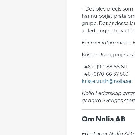
– Det blev precis som j
har nu börjat prata om
grupp. Det är dessa lå
anledningen till varför
För mer information, 
Krister Ruth, projektsä
+46 (0)90-88 88 611
+46 (0)70-66 37 563
krister.ruth@nolia.se
Nolia Ledarskap arran
är norra Sveriges stör
Om Nolia AB
Företaget Nolia AB s