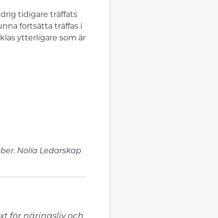
rig tidigare träffats
na fortsätta träffas i
klas ytterligare som är
ber. Nolia Ledarskap
t för näringsliv och 