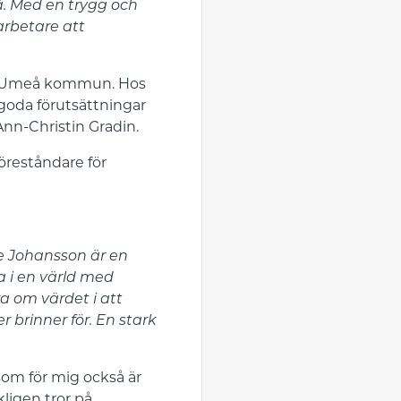
å. Med en trygg och
arbetare att
n i Umeå kommun. Hos
 goda förutsättningar
 Ann-Christin Gradin.
öreståndare för
e Johansson är en
a i en värld med
a om värdet i att
brinner för. En stark
som för mig också är
ligen tror på,