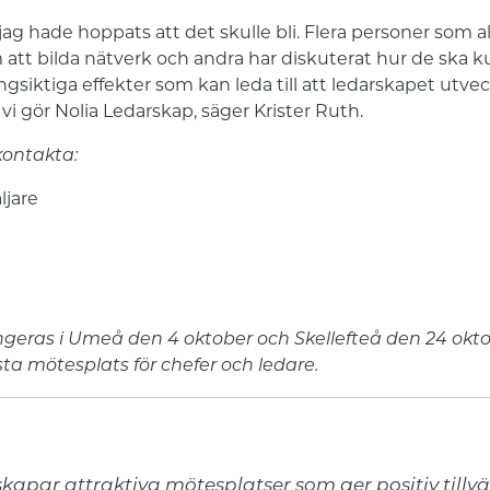
ag hade hoppats att det skulle bli. Flera personer som ald
 att bilda nätverk och andra har diskuterat hur de ska kun
ngsiktiga effekter som kan leda till att ledarskapet utvec
 vi gör Nolia Ledarskap, säger Krister Ruth.
kontakta:
ljare
geras i Umeå den 4 oktober och Skellefteå den 24 okto
sta mötesplats för chefer och ledare.
kapar attraktiva mötesplatser som ger positiv tillväx