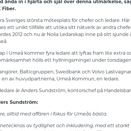
d ända in i hjärta och själ över denna utmärkelse, sä
 Fiber.
ra Sveriges största mötesplats för chefer och ledare. Här
s ett unikt tillfälle att utöka sitt nätverk av andra chefe
es 2012 och nu är Nolia Ledarskap inne på sitt sjunde 
meå.
ap i Umeå kommer fyra ledare att lyftas fram lite extra o
uppmärksamhet hölls ett hyllningsmingel under torsdagen
ngörer, Balticgruppen, Swedbank och Volvo Lastvagnar 
och en av huvudpartnerna, Umeå Kommun, en ledare.
v ledare är Anders Sundström, kontorschef på Handelsba
ders Sundström:
re, alltid med affären i fokus för Umeås bästa.
netecknas av tydlighet och inkludering, med ett star