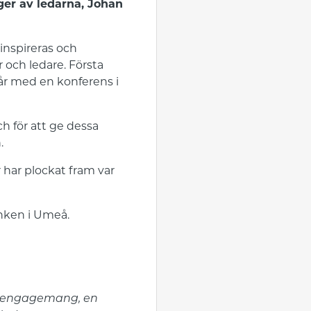
ger av ledarna, Johan
 inspireras och
r och ledare. Första
år med en konferens i
ch för att ge dessa
.
har plockat fram var
nken i Umeå.
kt engagemang, en