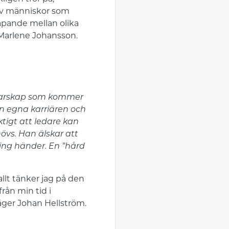
 av människor som
kapande mellan olika
 Marlene Johansson.
edarskap som kommer
en egna karriären och
ktigt att ledare kan
övs. Han älskar att
ting händer. En ”hård
llt tänker jag på den
från min tid i
säger Johan Hellström.