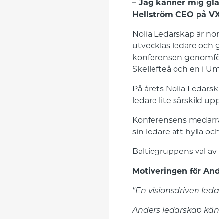
– Jag känner mig gla
Hellström CEO på VX
Nolia Ledarskap är nor
utvecklas ledare och ge
konferensen genomförd
Skellefteå och en i U
På årets Nolia Ledarsk
ledare lite särskild 
Konferensens medarra
sin ledare att hylla 
Balticgruppens val a
Motiveringen för An
"En visionsdriven leda
Anders ledarskap kän