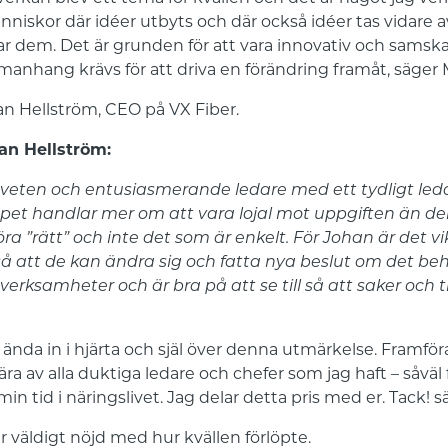
iskor där idéer utbyts och där också idéer tas vidare
gar dem. Det är grunden för att vara innovativ och sams
manhang krävs för att driva en förändring framåt, säger
n Hellström, CEO på VX Fiber.
an Hellström:
veten och entusiasmerande ledare med ett tydligt l
apet handlar mer om att vara lojal mot uppgiften än d
a ”rätt” och inte det som är enkelt. För Johan är det vi
å att de kan ändra sig och fatta nya beslut om det beh
erksamheter och är bra på att se till så att saker och 
ända in i hjärta och själ över denna utmärkelse. Framföra
lära av alla duktiga ledare och chefer som jag haft – såväl 
 tid i näringslivet. Jag delar detta pris med er. Tack! 
är väldigt nöjd med hur kvällen förlöpte.