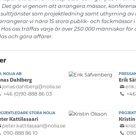
. Det gör vi genom att arrangera mässor, konferense
nsulttjänster som projektledning samt uthyrning av
 arrangerar vi nära 15 stora publik- och fackmässor i
 Hos oss träffas varje år över 250 000 människor för a
las och göra affärer.
er
, NOLIA AB
PRESSA
onas Dahlberg
Erik S
jonas.dahlberg@nolia.se
erik
+46 (0)90-888 86 03
+46
ROJEKTLEDARE STORA NOLIA
PROJEK
eter Kattilasaari
Kristin
peter.kattilasaari@nolia.se
kris
090-888 86 10
090