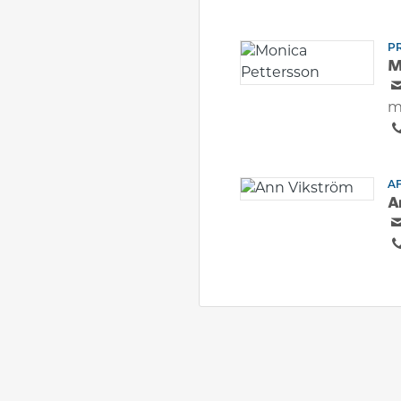
P
M
m
A
A