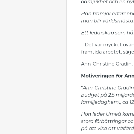
ödmjukhet och en nyfi
Han främjar erfarenhe
man blir världsmästar
Ett ledarskap som håll
– Det var mycket ovänt
framtida arbetet, säg
Ann-Christine Gradin
Motiveringen för Ann
"
Ann-Christine Gradin
budget på 2,5 miljard
familjedaghem), ca 1
Hon leder Umeå komm
stora förbättringar 
på att visa att välfär