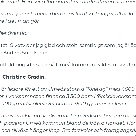
kenhet. Han ser alltid potential i både affären och me
tsutbyte och medarbetarnas förutsättningar till balans i
e i det man gör.
er över tid."
at. Givetvis är jag glad och stolt, samtidigt som jag är ö
er Anders Sundström.
, utbildningsdirektör på Umeå kommun valdes ut av 
-Christine Gradin.
 är ledare för ett av Umeås största ”företag” med 4000
er. I verksamheten finns ca 3 500 barn i förskoleverksam
2 000 grundskoleelever och ca 3500 gymnasieelever.
uns utbildningsverksamhet, en verksamhet som de se
och placerar Umeå kommun bland de bästa i landet. Hon
d och tillväxt hänger ihop. Bra förskolor och framgångsrik