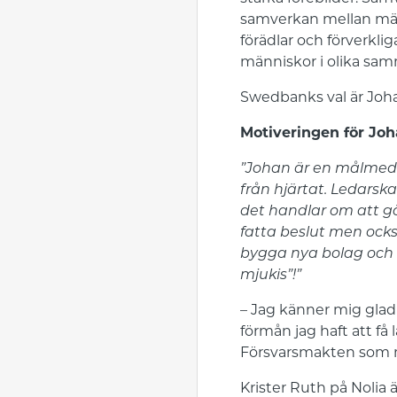
samverkan mellan männ
förädlar och förverkli
människor i olika sam
Swedbanks val är Joha
Motiveringen för Joh
”Johan är en målmed
från hjärtat. Ledarsk
det handlar om att gör
fatta beslut men ocks
bygga nya bolag och v
mjukis”!”
– Jag känner mig glad 
förmån jag haft att få 
Försvarsmakten som min
Krister Ruth på Nolia 