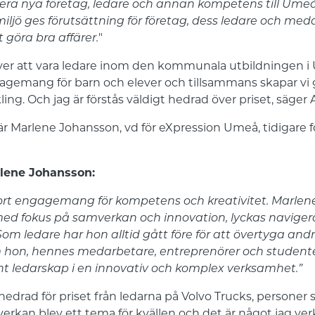
hera nya företag, ledare och annan kompetens till Ume
miljö ges förutsättning för företag, dess ledare och med
 göra bra affärer.
"
t över att vara ledare inom den kommunala utbildninge
ngagemang för barn och elever och tillsammans skapar vi
ling. Och jag är förstås väldigt hedrad över priset, säger
är Marlene Johansson, vd för eXpression Umeå, tidigare f
rlene Johansson:
tort engagemang för kompetens och kreativitet. Marlen
med fokus på samverkan och innovation, lyckas naviger
om ledare har hon alltid gått före för att övertyga andr
 hon, hennes medarbetare, entreprenörer och studenter 
rnt ledarskap i en innovativ och komplex verksamhet.”
edrad för priset från ledarna på Volvo Trucks, personer 
verkan blev ett tema för kvällen och det är något jag verk