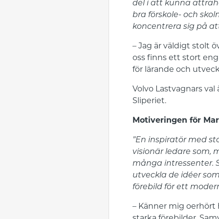
del i att kunna attra
bra förskole- och skol
koncentrera sig på att
– Jag är väldigt stol
oss finns ett stort e
för lärande och utveck
Volvo Lastvagnars val 
Sliperiet.
Motiveringen för Ma
”En inspiratör med s
visionär ledare som, 
många intressenter. S
utveckla de idéer som
förebild för ett mode
– Känner mig oerhört h
starka förebilder. Sam