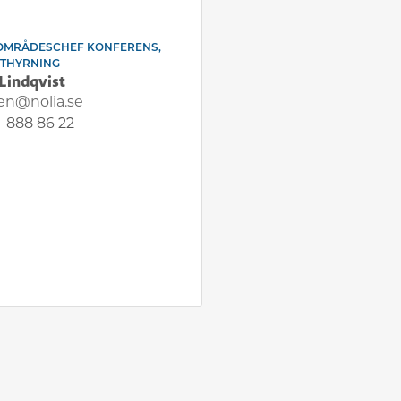
OMRÅDESCHEF KONFERENS,
UTHYRNING
Lindqvist
en@nolia.se
-888 86 22