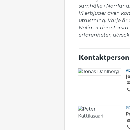
samhälle i Norrland
Vi erbjuder även ko
utrustning. Varje år
Nolia är den största.
erfarenheter, utveck
Kontaktperson
VD
J
P
P