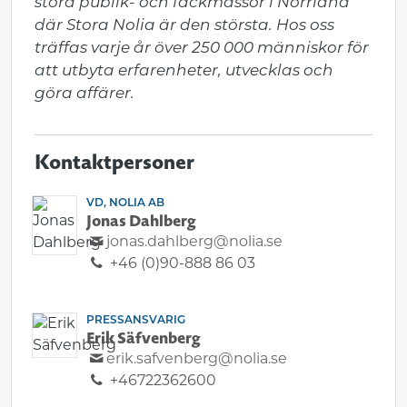
stora publik- och fackmässor i Norrland 
där Stora Nolia är den största. Hos oss 
träffas varje år över 250 000 människor för 
att utbyta erfarenheter, utvecklas och 
göra affärer.
Kontaktpersoner
VD, NOLIA AB
Jonas Dahlberg
jonas.dahlberg@nolia.se
+46 (0)90-888 86 03
PRESSANSVARIG
Erik Säfvenberg
erik.safvenberg@nolia.se
+46722362600