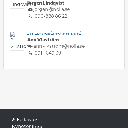
Jörgen Lindqvist
jorgen@nolia.se
090-888 86 22
AFFÄRSOMRÅDESCHEF PITEÅ
Ann Vikström
ann.vikstrom@nolia.se
0911-649 39
Follow us
Nyheter (RSS)