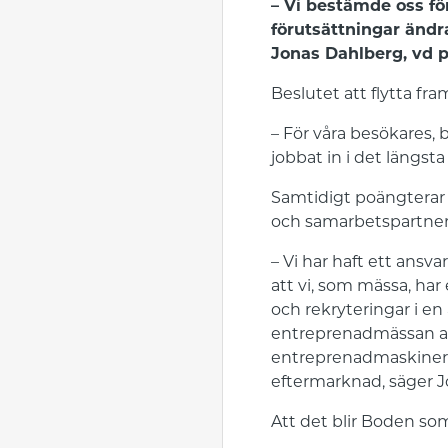
– Vi bestämde oss fö
förutsättningar ändrat
Jonas Dahlberg, vd 
Beslutet att flytta fr
– För våra besökares,
jobbat in i det längst
Samtidigt poängterar ha
och samarbetspartner
– Vi har haft ett ansva
att vi, som mässa, har
och rekryteringar i en
entreprenadmässan av 
entreprenadmaskiner, 
eftermarknad, säger J
Att det blir Boden som 