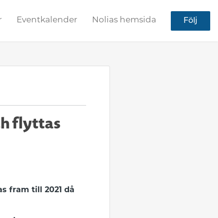
r
Eventkalender
Nolias hemsida
Följ
h flyttas
s fram till 2021 då