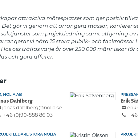
kapar attraktiva mötesplatser som ger positiv tillväx
. Det gör vi genom att arrangera mässor, konferense
nsulttjänster som projektledning samt uthyrning av
 arrangerar vi nära 15 stora publik- och fackmässor i
 Hos oss träffas varje år över 250 000 människor för a
las och göra affärer.
er
, NOLIA AB
PRESSA
onas Dahlberg
Erik S
jonas.dahlberg@nolia.se
erik
+46 (0)90-888 86 03
+46
ROJEKTLEDARE STORA NOLIA
PROJEK