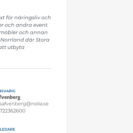
t för näringsliv och 
r och andra event. 
 möbler och annan 
 Norrland där Stora 
tt utbyta 
NSVARIG
äfvenberg
.safvenberg@nolia.se
722362600
TLEDARE