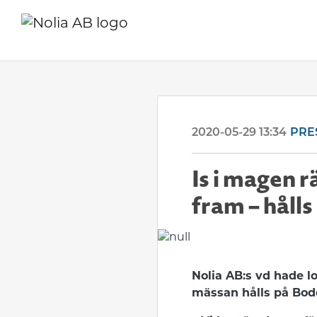
2020-05-29 13:34
PRE
Is i magen r
fram – håll
Nolia AB:s vd hade lo
mässan hålls på Bod