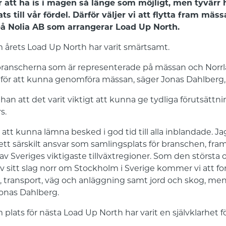
r att ha is i magen så länge som möjligt, men tyvärr 
s till vår fördel. Därför väljer vi att flytta fram mäss
på Nolia AB som arrangerar Load Up North.
am årets Load Up North har varit smärtsamt.
 branscherna som är representerade på mässan och Norrla
a för att kunna genomföra mässan, säger Jonas Dahlberg,
n att det varit viktigt att kunna ge tydliga förutsättning
s.
r att kunna lämna besked i god tid till alla inblandade. Jag
 ett särskilt ansvar som samlingsplats för branschen, fra
 av Sveriges viktigaste tillväxtregioner. Som den största
sitt slag norr om Stockholm i Sverige kommer vi att for
transport, väg och anläggning samt jord och skog, men
onas Dahlberg.
plats för nästa Load Up North har varit en självklarhet fö