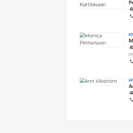
P
P
M
m
A
A