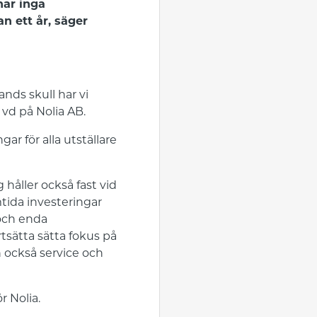
har inga
an ett år, säger
nds skull har vi
 vd på Nolia AB.
ar för alla utställare
 håller också fast vid
mtida investeringar
 och enda
tsätta sätta fokus på
 också service och
r Nolia.