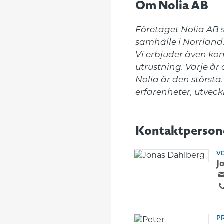
Om Nolia AB
Företaget Nolia AB s
samhälle i Norrland
Vi erbjuder även ko
utrustning. Varje år
Nolia är den största.
erfarenheter, utveck
Kontaktperson
VD
J
P