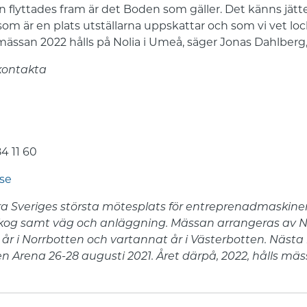
 flyttades fram är det Boden som gäller. Det känns jätter
om är en plats utställarna uppskattar och som vi vet l
 mässan 2022 hålls på Nolia i Umeå, säger Jonas Dahlberg,
 kontakta
4 11 60
.se
a Sveriges största mötesplats för entreprenadmaskiner
 skog samt väg och anläggning. Mässan arrangeras av N
r i Norrbotten och vartannat år i Västerbotten. Nästa 
Arena 26-28 augusti 2021. Året därpå, 2022, hålls mäs