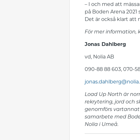
– I och med att mässan
på Boden Arena 2021 s
Det är också klart att
För mer information,
Jonas Dahlberg
vd, Nolia AB
090-88 88 603, 070-58
jonas.dahlberg@nolia
Load Up North är norr
rekrytering, jord och
genomförs vartannat å
samarbete med Boden 
Nolia i Umeå.