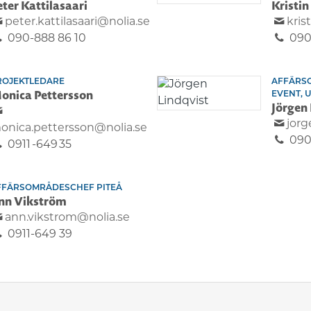
eter Kattilasaari
Kristin
peter.kattilasaari@nolia.se
kris
090-888 86 10
090
ROJEKTLEDARE
AFFÄRS
onica Pettersson
EVENT, 
Jörgen 
jorg
onica.pettersson@nolia.se
090
0911 -649 35
FFÄRSOMRÅDESCHEF PITEÅ
nn Vikström
ann.vikstrom@nolia.se
0911-649 39