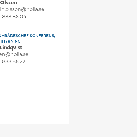
 Olsson
tin.olsson@nolia.se
-888 86 04
OMRÅDESCHEF KONFERENS,
UTHYRNING
Lindqvist
en@nolia.se
-888 86 22