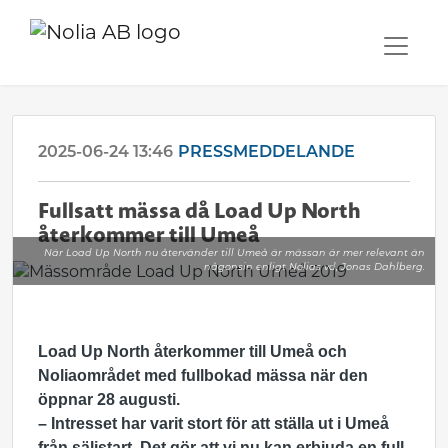
2025-06-24 13:46
PRESSMEDDELANDE
Fullsatt mässa då Load Up North
återkommer till Umeå
När Load Up North nu återvänder till Umeå är mässan är mer relevant än
någonsin enligt Nolias vd, Jonas Dahlberg.
Load Up North återkommer till Umeå och
Noliaområdet med fullbokad mässa när den
öppnar 28 augusti.
– Intresset har varit stort för att ställa ut i Umeå
från säljstart. Det gör att vi nu kan erbjuda en full