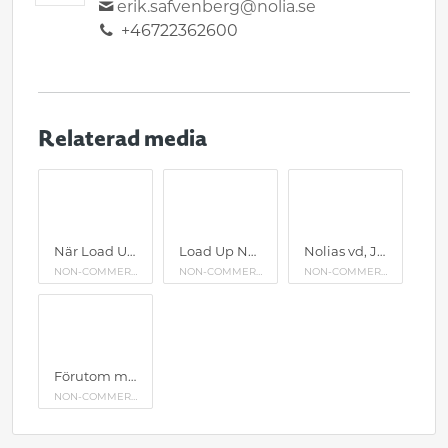
erik.safvenberg@nolia.se
+46722362600
Relaterad media
När Load Up North nu återvänder till Umeå är mässan är mer relevant än någonsin enligt Nolias vd, Jonas Dahlberg.
Load Up North är den största branschmässan norr om Stockholm för alla som jobbar inom områdena entreprenadmaskiner, transport, rekrytering, jord och skog samt väg och anläggning. Årets mässa tog ytterligare steg framåt i sin betydelse för norra Sverige.
Nolias vd, Jonas Dahlberg, på mässan Load Up North.
NON-COMMERCIAL USE
NON-COMMERCIAL USE
NON-COMMERCIAL USE
Förutom många av de största leverantörerna på plats med några av branschens starkaste varumärken har mässan ett stort inomhusområde för transportbilar, pickuper, tillbehör och inredning för de som arbetar i och med sina bilar. Mässan har också demoytor där besökare kan se anläggningsmaskiner i arbete.
NON-COMMERCIAL USE