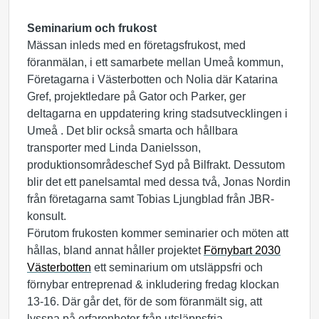
Seminarium och frukost
Mässan inleds med en företagsfrukost, med
föranmälan, i ett samarbete mellan Umeå kommun,
Företagarna i Västerbotten och Nolia där Katarina
Gref, projektledare på Gator och Parker, ger
deltagarna en uppdatering kring stadsutvecklingen i
Umeå . Det blir också smarta och hållbara
transporter med Linda Danielsson,
produktionsområdeschef Syd på Bilfrakt. Dessutom
blir det ett panelsamtal med dessa två, Jonas Nordin
från företagarna samt Tobias Ljungblad från JBR-
konsult.
Förutom frukosten kommer seminarier och möten att
hållas, bland annat håller projektet
Förnybart 2030
Västerbotten
ett seminarium om utsläppsfri och
förnybar entreprenad & inkludering fredag klockan
13-16. Där går det, för de som föranmält sig, att
lyssna på erfarenheter från utsläppsfria