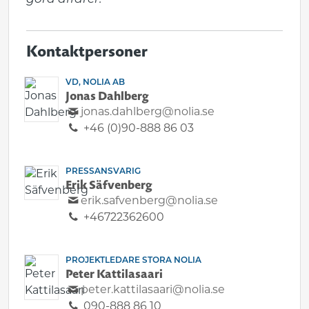
Kontaktpersoner
VD, NOLIA AB
Jonas Dahlberg
jonas.dahlberg@nolia.se
+46 (0)90-888 86 03
PRESSANSVARIG
Erik Säfvenberg
erik.safvenberg@nolia.se
+46722362600
PROJEKTLEDARE STORA NOLIA
Peter Kattilasaari
peter.kattilasaari@nolia.se
090-888 86 10