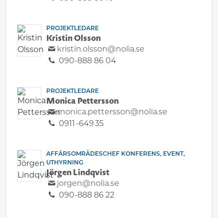
PROJEKTLEDARE
Kristin Olsson
kristin.olsson@nolia.se
090-888 86 04
PROJEKTLEDARE
Monica Pettersson
monica.pettersson@nolia.se
0911 -649 35
AFFÄRSOMRÅDESCHEF KONFERENS, EVENT,
UTHYRNING
Jörgen Lindqvist
jorgen@nolia.se
090-888 86 22