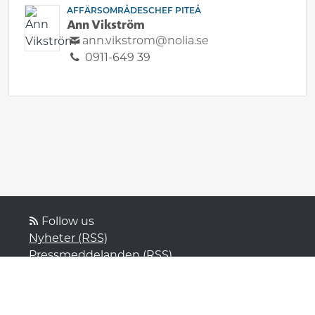
AFFÄRSOMRÅDESCHEF PITEÅ
Ann Vikström
ann.vikstrom@nolia.se
0911-649 39
Follow us
Nyheter (RSS)
Pressmeddelanden (RSS)
Bloggposter (RSS)
Powered by Notified