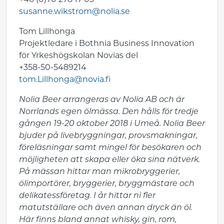
+46 (0)70 278 17 03
susanne.wikstrom@nolia.se
Tom Lillhonga
Projektledare i Bothnia Business Innovation
för Yrkeshögskolan Novias del
+358-50-5489214
tom.Lillhonga@novia.fi
Nolia Beer arrangeras av Nolia AB och är
Norrlands egen ölmässa. Den hålls för tredje
gången 19-20 oktober 2018 i Umeå. Nolia Beer
bjuder på livebryggningar, provsmakningar,
föreläsningar samt mingel för besökaren och
möjligheten att skapa eller öka sina nätverk.
På mässan hittar man mikrobryggerier,
ölimportörer, bryggerier, bryggmästare och
delikatessföretag. I år hittar ni fler
matutställare och även annan dryck än öl.
Här finns bland annat whisky, gin, rom,