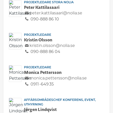
PROJEKTLEDARE STORA NOLIA
Peter Kattilasaari
peter.kattilasaari@nolia.se
090-888 86 10
PROJEKTLEDARE
Kristin Olsson
kristin.olsson@nolia.se
090-888 86 04
PROJEKTLEDARE
Monica Pettersson
monica.pettersson@nolia.se
0911 -649 35
AFFÄRSOMRÅDESCHEF KONFERENS, EVENT,
UTHYRNING
Jörgen Lindqvist