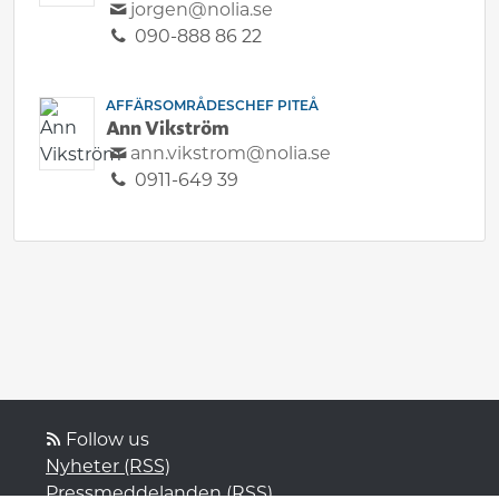
jorgen@nolia.se
090-888 86 22
AFFÄRSOMRÅDESCHEF PITEÅ
Ann Vikström
ann.vikstrom@nolia.se
0911-649 39
Follow us
Nyheter (RSS)
Pressmeddelanden (RSS)