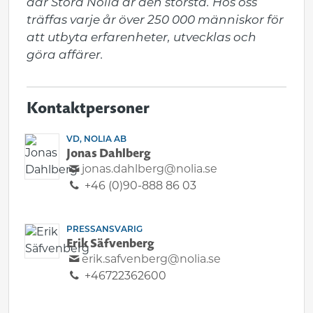
där Stora Nolia är den största. Hos oss 
träffas varje år över 250 000 människor för 
att utbyta erfarenheter, utvecklas och 
göra affärer.
Kontaktpersoner
VD, NOLIA AB
Jonas Dahlberg
jonas.dahlberg@nolia.se
+46 (0)90-888 86 03
PRESSANSVARIG
Erik Säfvenberg
erik.safvenberg@nolia.se
+46722362600