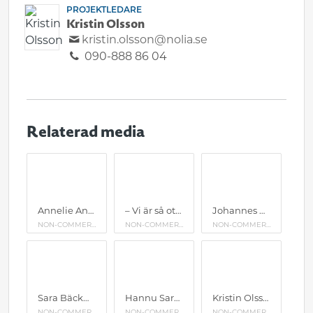
PROJEKTLEDARE
Kristin Olsson
kristin.olsson@nolia.se
090-888 86 04
Relaterad media
Annelie Andersson, fotograf och receptkreatör som driver bloggen Blomster & bakverk. Annelie skapar ätbara och vackra stilleben tillsammans med kameran i sin trädgård.
– Vi är så otroligt glada att få komma till Nolia i år, det är första gången för oss, säger Charlotta Sairio på bokashi.se som både ställer ut och föreläser.
Johannes Wätterbäck & Theres Lundén som tillsammans bildar Farbror Grön talar i år om att få flera skördar under samma säsong samt at odla utan regler.
NON-COMMERCIAL USE
NON-COMMERCIAL USE
NON-COMMERCIAL USE
Sara Bäckmo kommer även i år hålla två olika föreläsningar på Nolia Trädgård under fredag och lördag. Den ena sker öppet i mässhallen, och den andra är en sluten föreläsning för de som köpt biljett specifikt till den.
Hannu Sarenström är en mångsidig inspiratör inom mat och trädgård. Han är en flitig föredragshållare, ordnar trädgårdsutställningar och bor sedan några år tillbaka på Langeland i Danmark. Hans trädgårdsböcker och kokböcker är mycket uppskattade och många följer hans blogg och livfulla inlägg på sociala medier. År 2019 fick han publikens pris på trädgårdsutställningen Cph Garden, och hans nya trädgårdsliv har väckt nyfikenhet både i Sverige och Danmark.
Kristin Olsson, projektledare
NON-COMMERCIAL USE
NON-COMMERCIAL USE
NON-COMMERCIAL USE