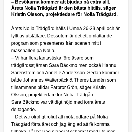
– Besökarna kommer att bjudas på extra allt.
Årets Nolia Trädgård är den bästa hittills, säger
Kristin Olsson, projektledare för Nolia Trädgård.
Årets Nolia Trädgård hålls i Umeå 26-28 april och är
fyllt av utställare. Dessutom är det ett omfattande
program som presenteras från scenen mitt i
mässhallen på Nolia.
– Vi har flera fantastiska
föreläsare som
trädgårdsstjärnan Sara Bäckmo men också Hannu
Sarenström och Annelie Andersson. Sedan kommer
både Johannes Wätterbäck & Theres Lundén som
tillsammans bildar Farbror Grön, säger Kristin
Olsson, projektledare för Nolia Trädgård.
Sara Bäckmo var väldigt nöjd med förra årets
deltagande.
– Det var otroligt roligt att möta odlare på Nolia
Trädgård förra året och jag är glad att få komma
tillbaka. I år har jag planerat schemat med lite mer