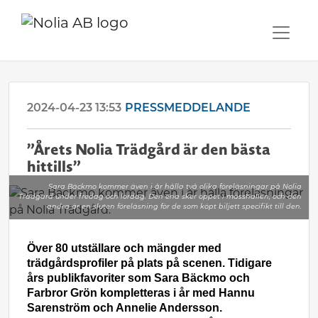
2024-04-23 13:53
PRESSMEDDELANDE
”Årets Nolia Trädgård är den bästa
hittills”
Sara Bäckmo kommer även i år hålla två olika föreläsningar på Nolia
Trädgård under fredag och lördag. Den ena sker öppet i mässhallen, och den
andra är en sluten föreläsning för de som köpt biljett specifikt till den.
Över 80 utställare och mängder med
trädgårdsprofiler på plats på scenen. Tidigare
års publikfavoriter som Sara Bäckmo och
Farbror Grön kompletteras i år med Hannu
Sarenström och Annelie Andersson.