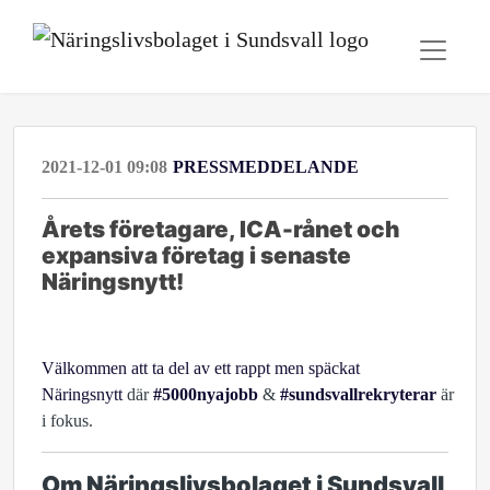
2021-12-01 09:08
PRESSMEDDELANDE
Årets företagare, ICA-rånet och
expansiva företag i senaste
Näringsnytt!
Välkommen att ta del av ett rappt men späckat
Näringsnytt
där
#5000nyajobb
&
#sundsvallrekryterar
är
i fokus.
Om Näringslivsbolaget i Sundsvall