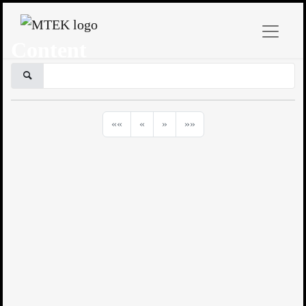
Content
««
«
»
»»