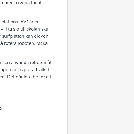
ommer ansvara för att
olations. AV1 är en
l ta sig till skolan ska
r surfplattan kan eleven
å rotera roboten, räcka
arn kan använda roboten åt
ppen är krypterad vilket
n. Det går inte heller att
o