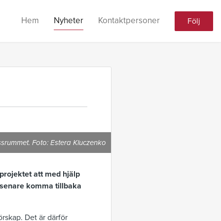
Hem
Nyheter
Kontaktpersoner
Följ
ssrummet. Foto: Estera Kluczenko
projektet att med hjälp
tt senare komma tillbaka
rskap. Det är därför