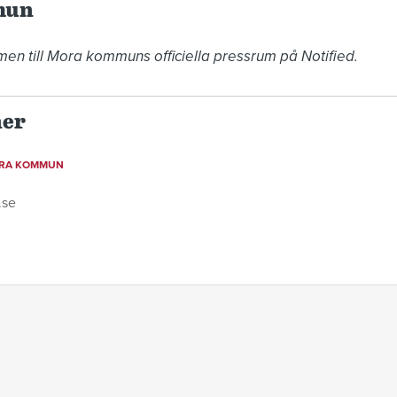
mun
en till Mora kommuns officiella pressrum på Notified.
ner
ORA KOMMUN
.se