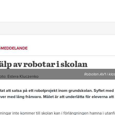
SMEDDELANDE
älp av robotar i skolan
Roboten AV1 i kla
 att satsa på ett robotprojekt inom grundskolan. Syftet med 
lever med lång frånvaro. Målet är att underlätta för eleverna a
ningar inte kommer till skolan kan i förlängningen hamna i utanfö