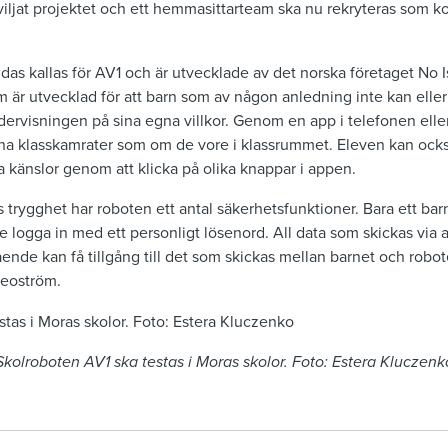
ljat projektet och ett hemmasittarteam ska nu rekryteras som k
s kallas för AV1 och är utvecklade av det norska företaget No Is
r utvecklad för att barn som av någon anledning inte kan eller vil
undervisningen på sina egna villkor. Genom en app i telefonen elle
ina klasskamrater som om de vore i klassrummet. Eleven kan ocks
 känslor genom att klicka på olika knappar i appen.
ns trygghet har roboten ett antal säkerhetsfunktioner. Bara ett b
logga in med ett personligt lösenord. All data som skickas via a
ende kan få tillgång till det som skickas mellan barnet och robote
deoström.
Skolroboten AV1 ska testas i Moras skolor. Foto: Estera Kluczenk