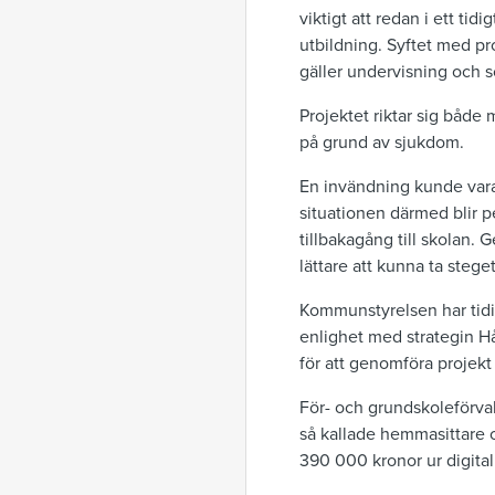
viktigt att redan i ett tid
utbildning. Syftet med pr
gäller undervisning och so
Projektet riktar sig både
på grund av sjukdom.
En invändning kunde vara 
situationen därmed blir p
tillbakagång till skolan.
lättare att kunna ta stege
Kommunstyrelsen har tidiga
enlighet med strategin H
för att genomföra projekt 
För- och grundskoleförval
så kallade hemmasittare o
390 000 kronor ur digita