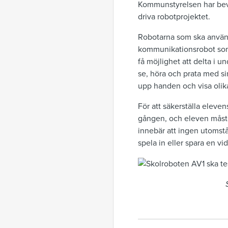
Kommunstyrelsen har bevi
driva robotprojektet.
Robotarna som ska använda
kommunikationsrobot som ä
få möjlighet att delta i 
se, höra och prata med s
upp handen och visa olika
För att säkerställa eleve
gången, och eleven måste 
innebär att ingen utomstå
spela in eller spara en vi