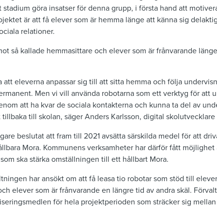
igt stadium göra insatser för denna grupp, i första hand att motivera
ojektet är att få elever som är hemma länge att känna sig delaktig
ciala relationer.
 mot så kallade hemmasittare och elever som är frånvarande länge
att eleverna anpassar sig till att sitta hemma och följa undervis
ermanent. Men vi vill använda robotarna som ett verktyg för att 
 Genom att ha kvar de sociala kontakterna och kunna ta del av unde
t tillbaka till skolan, säger Anders Karlsson, digital skolutveckl
re beslutat att fram till 2021 avsätta särskilda medel för att dri
ållbara Mora. Kommunens verksamheter har därför fått möjlighet 
som ska stärka omställningen till ett hållbart Mora.
tningen har ansökt om att få leasa tio robotar som stöd till elev
ch elever som är frånvarande en längre tid av andra skäl. Förva
liseringsmedlen för hela projektperioden som sträcker sig mellan