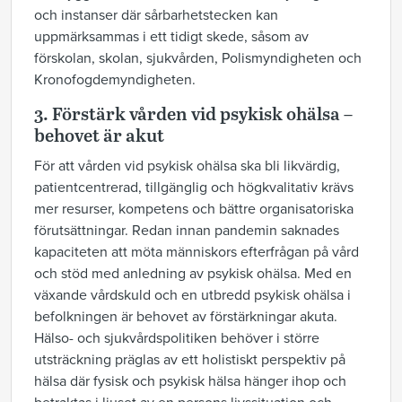
och instanser där sårbarhetstecken kan
uppmärksammas i ett tidigt skede, såsom av
förskolan, skolan, sjukvården, Polismyndigheten och
Kronofogdemyndigheten.
3. Förstärk vården vid psykisk ohälsa –
behovet är akut
För att vården vid psykisk ohälsa ska bli likvärdig,
patientcentrerad, tillgänglig och högkvalitativ krävs
mer resurser, kompetens och bättre organisatoriska
förutsättningar. Redan innan pandemin saknades
kapaciteten att möta människors efterfrågan på vård
och stöd med anledning av psykisk ohälsa. Med en
växande vårdskuld och en utbredd psykisk ohälsa i
befolkningen är behovet av förstärkningar akuta.
Hälso- och sjukvårdspolitiken behöver i större
utsträckning präglas av ett holistiskt perspektiv på
hälsa där fysisk och psykisk hälsa hänger ihop och