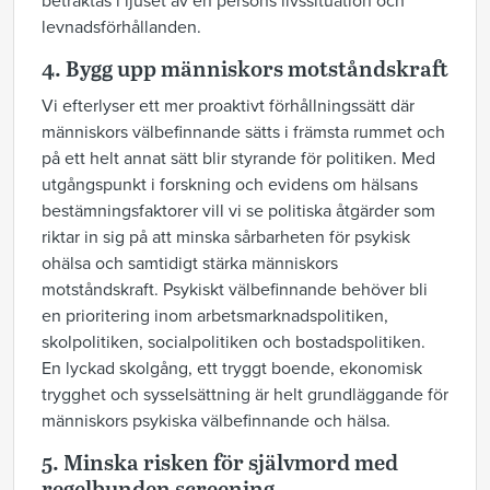
betraktas i ljuset av en persons livssituation och
levnadsförhållanden.
4. Bygg upp människors motståndskraft
Vi efterlyser ett mer proaktivt förhållningssätt där
människors välbefinnande sätts i främsta rummet och
på ett helt annat sätt blir styrande för politiken. Med
utgångspunkt i forskning och evidens om hälsans
bestämningsfaktorer vill vi se politiska åtgärder som
riktar in sig på att minska sårbarheten för psykisk
ohälsa och samtidigt stärka människors
motståndskraft. Psykiskt välbefinnande behöver bli
en prioritering inom arbetsmarknadspolitiken,
skolpolitiken, socialpolitiken och bostadspolitiken.
En lyckad skolgång, ett tryggt boende, ekonomisk
trygghet och sysselsättning är helt grundläggande för
människors psykiska välbefinnande och hälsa.
5. Minska risken för självmord med