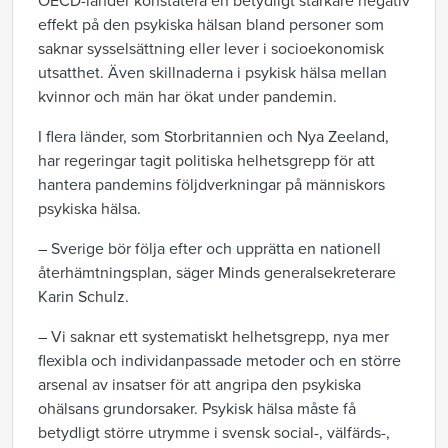
OECD-länder konstatera en betydligt starkare negativ
effekt på den psykiska hälsan bland personer som
saknar sysselsättning eller lever i socioekonomisk
utsatthet. Även skillnaderna i psykisk hälsa mellan
kvinnor och män har ökat under pandemin.
I flera länder, som Storbritannien och Nya Zeeland,
har regeringar tagit politiska helhetsgrepp för att
hantera pandemins följdverkningar på människors
psykiska hälsa.
– Sverige bör följa efter och upprätta en nationell
återhämtningsplan, säger Minds generalsekreterare
Karin Schulz.
– Vi saknar ett systematiskt helhetsgrepp, nya mer
flexibla och individanpassade metoder och en större
arsenal av insatser för att angripa den psykiska
ohälsans grundorsaker. Psykisk hälsa måste få
betydligt större utrymme i svensk social-, välfärds-,