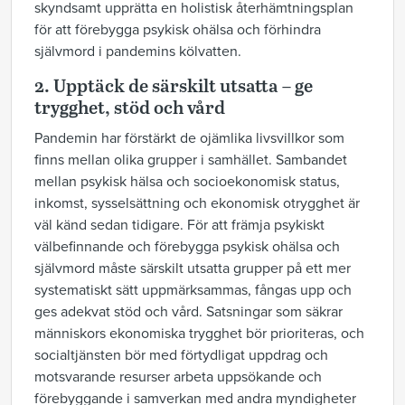
skyndsamt upprätta en holistisk återhämtningsplan
för att förebygga psykisk ohälsa och förhindra
självmord i pandemins kölvatten.
2. Upptäck de särskilt utsatta – ge
trygghet, stöd och vård
Pandemin har förstärkt de ojämlika livsvillkor som
finns mellan olika grupper i samhället. Sambandet
mellan psykisk hälsa och socioekonomisk status,
inkomst, sysselsättning och ekonomisk otrygghet är
väl känd sedan tidigare. För att främja psykiskt
välbefinnande och förebygga psykisk ohälsa och
självmord måste särskilt utsatta grupper på ett mer
systematiskt sätt uppmärksammas, fångas upp och
ges adekvat stöd och vård. Satsningar som säkrar
människors ekonomiska trygghet bör prioriteras, och
socialtjänsten bör med förtydligat uppdrag och
motsvarande resurser arbeta uppsökande och
förebyggande i samverkan med andra myndigheter