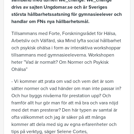
samband med turnén We_change. We_change
drivs av sajten Ungdomar.se och är Sveriges
största hållbarhetssatsning för gymnasieelever och
handlar om FNs nya hållbarhetsmål.
Tillsammans med Forte, Forskningsrådet för Hälsa,
Arbetsliv och Välfärd, ska Mind lyfta social hållbarhet
och psykisk ohälsa i form av interaktiva workshoppar
tillsammans med gymnasieeleverna. Workshopen
heter ”Vad är normalt? Om Normer och Psykisk
Ohälsa”
- Vi kommer att prata om vad och vem det är som
sätter normer och vad händer om man inte passar in?
Och hur byggs nivåerna för prestation upp? Och
framför allt hur gör man för att må bra och vara nöjd
med det man presterar? Den här typen av samtal är
ofta välkommet och jag är säker på att många
kommer att dela med sig av egna erfarenheter och
tips på verktyg, säger Selene Cortes,