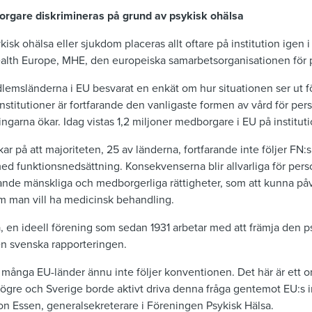
rgare diskrimineras på grund av psykisk ohälsa
isk ohälsa eller sjukdom placeras allt oftare på institution igen i 
ealth Europe, MHE, den europeiska samarbetsorganisationen för p
dlemsländerna i EU besvarat en enkät om hur situationen ser ut 
 Institutioner är fortfarande den vanligaste formen av vård för pe
ngarna ökar. Idag vistas 1,2 miljoner medborgare i EU på instituti
r på att majoriteten, 25 av länderna, fortfarande inte följer FN
med funktionsnedsättning. Konsekvenserna blir allvarliga för per
nde mänskliga och medborgerliga rättigheter, som att kunna påve
 om man vill ha medicinsk behandling.
 en ideell förening som sedan 1931 arbetar med att främja den ps
en svenska rapporteringen.
å många EU-länder ännu inte följer konventionen. Det här är ett
ögre och Sverige borde aktivt driva denna fråga gentemot EU:s in
von Essen, generalsekreterare i Föreningen Psykisk Hälsa.