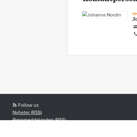
CH
J
Follow us
Nyheter (RSS)
Pressmeddelanden (RSS)
Bloggposter (RSS)