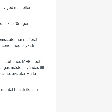
 av god man eller
ndarskap för egen
msstater har ratifierat
ersoner med psykisk
 institutioner. MHE arbetar
pengar, måste användas till
örskap, avslutar Maria
mental health field in