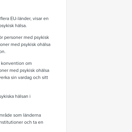
flera EU-länder, visar en
sykisk hälsa.
för personer med psykisk
rsoner med psykisk ohälsa
on.
:s konvention om
soner med psykisk ohälsa
rka sin vardag och sitt
ykiska hälsan i
 område som länderna
stitutioner och ta en