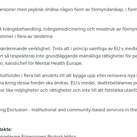
personer med psykisk ohälsa någon form av förmyndarskap, i form
att tvångsbehandling, tvångsmedicinering och missbruk av förmy
mmer i flera av länderna.
 skrämmande verklighet. Trots att i princip samtliga av EU:s medle
 så respekteras inte grundläggande mänskliga rättigheter för p
n, kanslichef för Mental Health Europe.
urfonder i flera fall använts till att bygga upp eller renovera nya
erna kring dessa fonder ska ändras. EU:s medel, skattebetalarnas 
or lika möjligheter och rättigheter och inte till att förstärka utanf
 Exclusion - Institutional and community-based services in the 
takta:
ekreterare Föreningen Psykisk Hälsa,