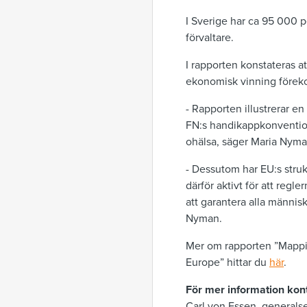
I Sverige har ca 95 000 
förvaltare.
I rapporten konstateras 
ekonomisk vinning föreko
- Rapporten illustrerar en
FN:s handikappkonvention
ohälsa, säger Maria Nyma
- Dessutom har EU:s strukt
därför aktivt för att regl
att garantera alla människ
Nyman.
Mer om rapporten ”Mapping
Europe” hittar du
här
.
För mer information kon
Carl von Essen, generals