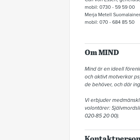
mobil: 0730 - 59 59 00
Merja Metell Suomalaine
mobil: 070 - 684 85 50
Om MIND
Mind är en ideell fören
och aktivt motverkar ps
de behöver, och där ingen 
Vi erbjuder medmänskli
volontärer: Självmordslin
020-85 20 00).
Kontaktperso