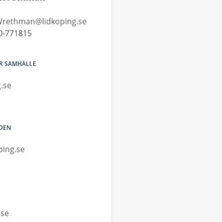
rethman@lidkoping.se
0-771815
OR SAMHÄLLE
.se
NDEN
ping.se
.se