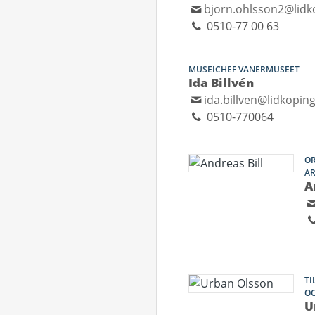
bjorn.ohlsson2@lidk
0510-77 00 63
MUSEICHEF VÄNERMUSEET
Ida Billvén
ida.billven@lidkoping
0510-770064
OR
A
A
T
OC
U