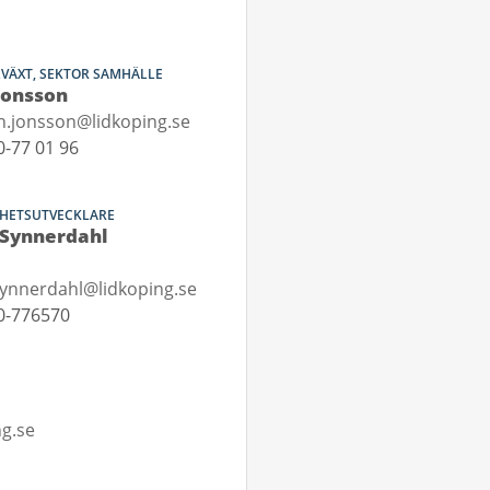
LVÄXT, SEKTOR SAMHÄLLE
Jonsson
n.jonsson@lidkoping.se
-77 01 96
HETSUTVECKLARE
 Synnerdahl
synnerdahl@lidkoping.se
0-776570
ng.se