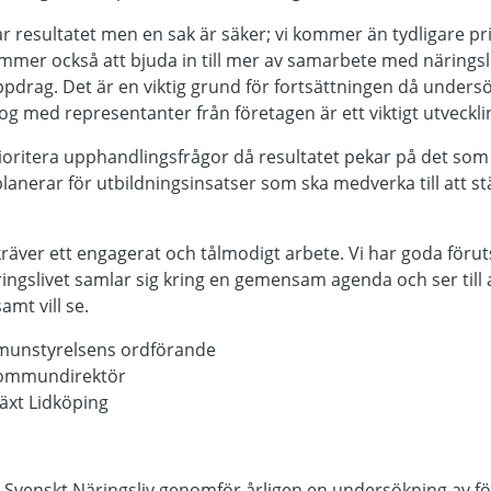
 resultatet men en sak är säker; vi kommer än tydligare prior
er också att bjuda in till mer av samarbete med närings
 uppdrag. Det är en viktig grund för fortsättningen då unders
alog med representanter från företagen är ett viktigt utveck
ioritera upphandlingsfrågor då resultatet pekar på det som 
lanerar för utbildningsinsatser som ska medverka till att st
kräver ett engagerat och tålmodigt arbete. Vi har goda förut
gslivet samlar sig kring en gemensam agenda och ser till 
mt vill se.
munstyrelsens ordförande
 kommundirektör
äxt Lidköping
Svenskt Näringsliv genomför årligen en undersökning av för