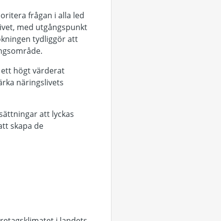
itera frågan i alla led
livet, med utgångspunkt
ökningen tydliggör att
lingsområde.
ett högt värderat
ärka näringslivets
sättningar att lyckas
att skapa de
etagsklimatet i landets