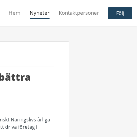
Hem
Nyheter
Kontaktpersoner
Följ
rbättra
nskt Näringslivs årliga
t driva företag i