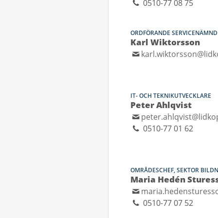
0510-77 08 75
ORDFÖRANDE SERVICENÄMND
Karl Wiktorsson
karl.wiktorsson@lidk
IT- OCH TEKNIKUTVECKLARE
Peter Ahlqvist
peter.ahlqvist@lidko
0510-77 01 62
OMRÅDESCHEF, SEKTOR BILD
Maria Hedén Stures
maria.hedensturess
0510-77 07 52