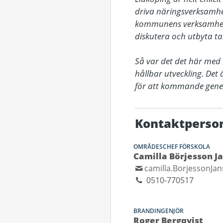
driva näringsverksamhet 
kommunens verksamheter,
diskutera och utbyta ta
Så var det det här med 
hållbar utveckling. Det
för att kommande genera
Kontaktperso
OMRÅDESCHEF FÖRSKOLA
Camilla Börjesson J
camilla.BorjessonJa
0510-770517
BRANDINGENJÖR
Roger Bergqvist