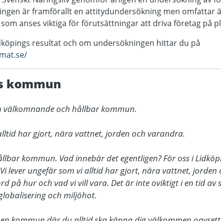
en är framförallt en attitydundersökning men omfattar äve
 som anses viktiga för förutsättningar att driva företag på p
köpings resultat och om undersökningen hittar du på
imat.se/
gs kommun
 en välkomnande och hållbar kommun.

alltid har gjort, nära vattnet, jorden och varandra.

bar kommun. Vad innebär det egentligen? För oss i Lidköping
t. Vi lever ungefär som vi alltid har gjort, nära vattnet, jorde
rd på hur och vad vi vill vara. Det är inte oviktigt i en tid av
lobalisering och miljöhot.

t en kommun där du alltid ska känna dig välkommen oavsett om