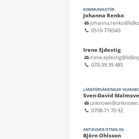
KOMMUNIKATÖR
Johanna Renko
johanna.renko@lidko
0510-776543
Irene Ejdestig
irene.ejdestig@lidko
070-39 39 485
LÄNSFÖRSÄKRINGAR SKARAB
Sven-David Malmsv
unknown@unknown
0708-71 70 92
ANTIKVARIE/ETNOLOG
Björn Ohlsson