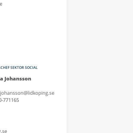
se
CHEF SEKTOR SOCIAL
la Johansson
.johansson@lidkoping.se
0-771165
g.se