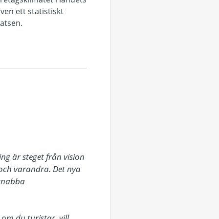
n ett statistiskt
latsen.
 är steget från vision 
n och varandra. Det nya 
 snabba 
 du turistar, vill 