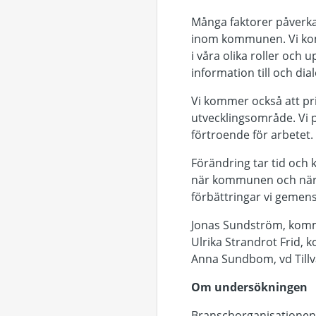
Många faktorer påverkar
inom kommunen. Vi komm
i våra olika roller och
information till och di
Vi kommer också att pr
utvecklingsområde. Vi p
förtroende för arbetet.
Förändring tar tid och 
när kommunen och närin
förbättringar vi gemensa
Jonas Sundström, kom
Ulrika Strandrot Frid,
Anna Sundbom, vd Tillv
Om undersökningen
Branschorganisationen 