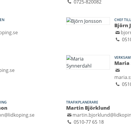
0725-820082
EN
CHEF TIL
Björn 
oping.se
bjor
0510
VERKSAM
Maria
ping.se
maria.
051
NING
TRAFIKPLANERARE
son
Martin Björklund
on@lidkoping.se
martin.bjorklund@lidkopi
0510-77 65 18