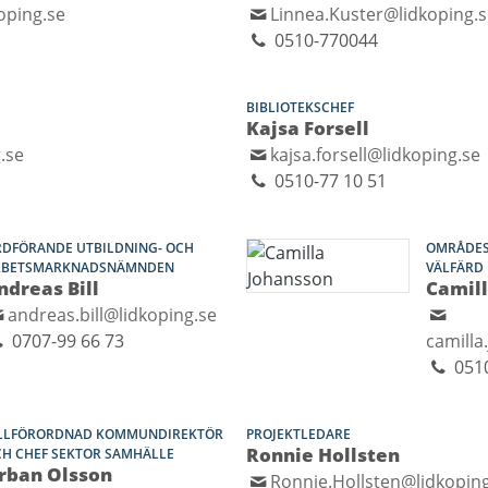
oping.se
Linnea.Kuster@lidkoping.
0510-770044
BIBLIOTEKSCHEF
Kajsa Forsell
.se
kajsa.forsell@lidkoping.se
0510-77 10 51
DFÖRANDE UTBILDNING- OCH
OMRÅDES
RBETSMARKNADSNÄMNDEN
VÄLFÄRD
ndreas Bill
Camil
andreas.bill@lidkoping.se
0707-99 66 73
camilla
051
ILLFÖRORDNAD KOMMUNDIREKTÖR
PROJEKTLEDARE
Ronnie Hollsten
H CHEF SEKTOR SAMHÄLLE
rban Olsson
Ronnie.Hollsten@lidkopin