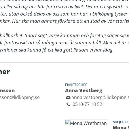
eller slå dig ner här för resten av livet. Det är ett synsätt s
 utan också delas av oss som bor här. I Lidköping tycker vi
nkar. Hur ska man annars förklara att en stad av vår storlek
hållbarhet. Snart sagt varje kommun och företag säger sig ver
 är fantastiskt att så många drar åt samma håll. Men det är 
tioner ska kunna få ett lika gott liv som vi har idag.
ner
ENHETSCHEF
ansson
Anna Vestberg
nsson@lidkoping.se
anna.vestberg@lidkoping.
0510-77 18 52
MILJÖ- 
Mona 