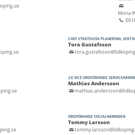
koping.se
Mona.W
051
CHEF STRATEGISK PLANERING, SEKT
Tora Gustafsson
oping.se
tora.gustafsson@lidkoping
2:E VICE ORDFÖRANDE SERVICENÄM
Mathias Andersson
ping.se
mathias.andersson@lidko
ORDFÖRANDE SOCIALNÄMNDEN
Tommy Larsson
ping.se
tommy.larsson@lidkoping