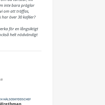
om inte bara präglar 
 om att träffas, 
 har över 30 kaféer?

ka för en långsiktigt 
också helt nödvändigt 
se
OCH HÄLSOSKYDDSCHEF
Wrethman