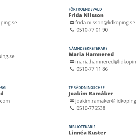
FÖRTROENDEVALD
Frida Nilsson
ping.se
frida.nilsson@lidkoping.se
0510-77 01 90
NÄMNDSEKRETERARE
Maria Hamnered
ping.se
maria.hamnered@lidkopin
0510-77 11 86
ORG
TF RÄDDNINGSCHEF
ed
Joakim Ramåker
.com
joakim.ramaker@lidkoping
0510-776538
BIBLIOTEKARIE
Linnéa Kuster