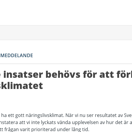
SMEDDELANDE
e insatser behövs för att fö
sklimatet
a ett gott näringslivsklimat. När vi nu ser resultatet av Sve
tatera att vi inte lyckats vända upplevelsen av hur det är at
 frågan varit prioriterad under lång tid.