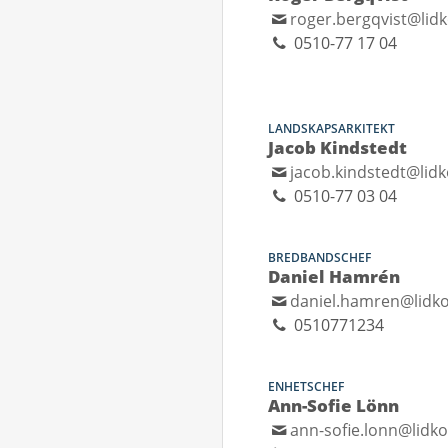
roger.bergqvist@lid
0510-77 17 04
LANDSKAPSARKITEKT
Jacob Kindstedt
jacob.kindstedt@lidk
0510-77 03 04
BREDBANDSCHEF
Daniel Hamrén
daniel.hamren@lidko
0510771234
ENHETSCHEF
Ann-Sofie Lönn
ann-sofie.lonn@lidko