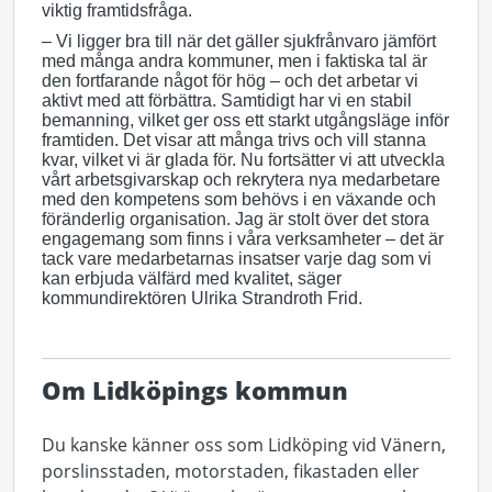
viktig framtidsfråga.
– Vi ligger bra till när det gäller sjukfrånvaro jämfört
med många andra kommuner, men i faktiska tal är
den fortfarande något för hög – och det arbetar vi
aktivt med att förbättra. Samtidigt har vi en stabil
bemanning, vilket ger oss ett starkt utgångsläge inför
framtiden. Det visar att många trivs och vill stanna
kvar, vilket vi är glada för. Nu fortsätter vi att utveckla
vårt arbetsgivarskap och rekrytera nya medarbetare
med den kompetens som behövs i en växande och
föränderlig organisation. Jag är stolt över det stora
engagemang som finns i våra verksamheter – det är
tack vare medarbetarnas insatser varje dag som vi
kan erbjuda välfärd med kvalitet, säger
kommundirektören Ulrika Strandroth Frid.
Om Lidköpings kommun
Du kanske känner oss som Lidköping vid Vänern,
porslinsstaden, motorstaden, fikastaden eller