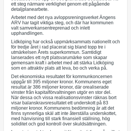
ett steg närmare verklighet genom ett pågående
detaljplanearbete.
Arbetet med det nya avloppsreningsverket Ängens
ARV har tagit viktiga steg, och där har kommunen
valt samverkansentreprenad och inlett
upphandlingen.
Lidköping har också uppmärksammats nationellt och
för tredje året i rad placerat sig bland topp tre i
utmärkelsen Årets superkommun. Samtidigt
lanserades ett nytt platsvarumärke som skapar
gemensam kraft i arbetet med att stärka Lidköping
som en attraktiv plats att leva, bo och verka på.
Det ekonomiska resultatet för kommunkoncernen
uppgår till 395 miljoner kronor. Kommunens eget
resultat är 386 miljoner kronor, där orealiserade
vinster från kapitalförvaltningen utgör en stor del.
När dessa och vissa realisationsvinster räknas bort
visar balanskravsresultatet ett underskott på 83
miljoner kronor. Kommunens bedömning är att det
finns synnerliga skäl att inte återställa underskottet,
med hänvisning till stark finansiell ställning, hög
soliditet och god kontroll över skuldsättningen.