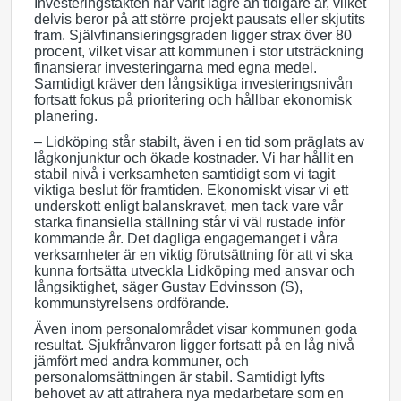
Investeringstakten har varit lägre än tidigare år, vilket
delvis beror på att större projekt pausats eller skjutits
fram. Självfinansieringsgraden ligger strax över 80
procent, vilket visar att kommunen i stor utsträckning
finansierar investeringarna med egna medel.
Samtidigt kräver den långsiktiga investeringsnivån
fortsatt fokus på prioritering och hållbar ekonomisk
planering.
– Lidköping står stabilt, även i en tid som präglats av
lågkonjunktur och ökade kostnader. Vi har hållit en
stabil nivå i verksamheten samtidigt som vi tagit
viktiga beslut för framtiden. Ekonomiskt visar vi ett
underskott enligt balanskravet, men tack vare vår
starka finansiella ställning står vi väl rustade inför
kommande år. Det dagliga engagemanget i våra
verksamheter är en viktig förutsättning för att vi ska
kunna fortsätta utveckla Lidköping med ansvar och
långsiktighet, säger Gustav Edvinsson (S),
kommunstyrelsens ordförande.
Även inom personalområdet visar kommunen goda
resultat. Sjukfrånvaron ligger fortsatt på en låg nivå
jämfört med andra kommuner, och
personalomsättningen är stabil. Samtidigt lyfts
behovet av att attrahera nya medarbetare som en