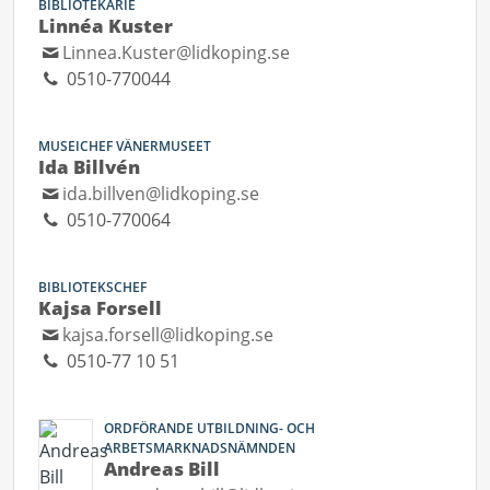
BIBLIOTEKARIE
Linnéa Kuster
Linnea.Kuster@lidkoping.se
0510-770044
MUSEICHEF VÄNERMUSEET
Ida Billvén
ida.billven@lidkoping.se
0510-770064
BIBLIOTEKSCHEF
Kajsa Forsell
kajsa.forsell@lidkoping.se
0510-77 10 51
ORDFÖRANDE UTBILDNING- OCH
ARBETSMARKNADSNÄMNDEN
Andreas Bill