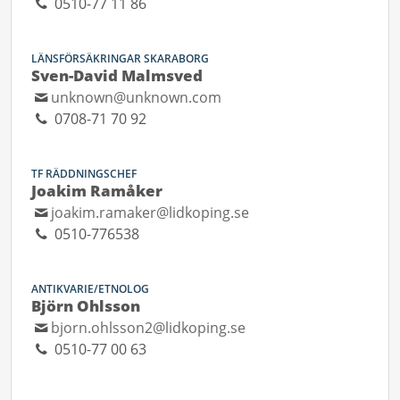
0510-77 11 86
LÄNSFÖRSÄKRINGAR SKARABORG
Sven-David Malmsved
unknown@unknown.com
0708-71 70 92
TF RÄDDNINGSCHEF
Joakim Ramåker
joakim.ramaker@lidkoping.se
0510-776538
ANTIKVARIE/ETNOLOG
Björn Ohlsson
bjorn.ohlsson2@lidkoping.se
0510-77 00 63