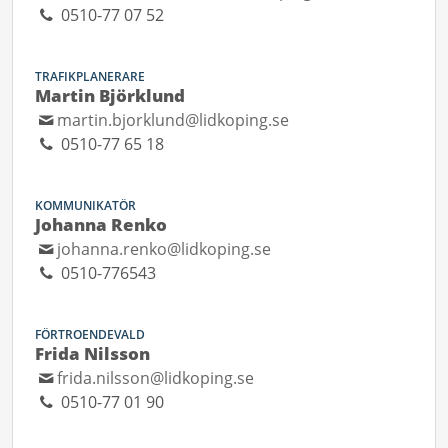
0510-77 07 52
TRAFIKPLANERARE
Martin Björklund
martin.bjorklund@lidkoping.se
0510-77 65 18
KOMMUNIKATÖR
Johanna Renko
johanna.renko@lidkoping.se
0510-776543
FÖRTROENDEVALD
Frida Nilsson
frida.nilsson@lidkoping.se
0510-77 01 90