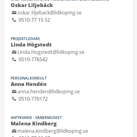
Oskar Liljebäck
oskar.liljeback@lidkoping.se
0510-77 15 52
PROJEKTLEDARE
Linda Högstedt
Linda.Hogstedt@lidkoping.se
0510-776542
PERSONALKONSULT
Anna Hendén
anna.henden@lidkoping.se
0510-770172
ANTIKVARIE - VÄNERMUSEET
Malena Kindberg
malena.kindberg@lidkoping.se