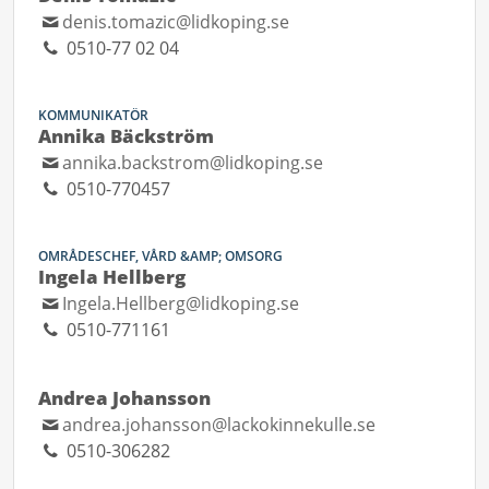
denis.tomazic@lidkoping.se
0510-77 02 04
KOMMUNIKATÖR
Annika Bäckström
annika.backstrom@lidkoping.se
0510-770457
OMRÅDESCHEF, VÅRD &AMP; OMSORG
Ingela Hellberg
Ingela.Hellberg@lidkoping.se
0510-771161
Andrea Johansson
andrea.johansson@lackokinnekulle.se
0510-306282