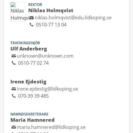
REKTOR
Niklas Holmqvist
niklas.holmqvist@edu.lidkoping.se
0510-77 13 04
TRAFIKINGENJÖR
Ulf Anderberg
unknown@unknown.com
0510-77 02 74
Irene Ejdestig
irene.ejdestig@lidkoping.se
070-39 39 485
NÄMNDSEKRETERARE
Maria Hamnered
maria.hamnered@lidkoping.se