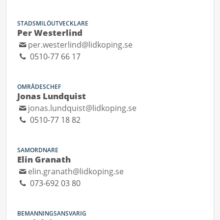
STADSMILÖUTVECKLARE
Per Westerlind
per.westerlind@lidkoping.se
0510-77 66 17
OMRÅDESCHEF
Jonas Lundquist
jonas.lundquist@lidkoping.se
0510-77 18 82
SAMORDNARE
Elin Granath
elin.granath@lidkoping.se
073-692 03 80
BEMANNINGSANSVARIG