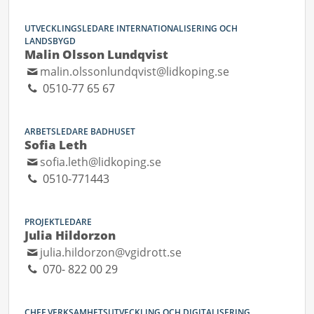
UTVECKLINGSLEDARE INTERNATIONALISERING OCH
LANDSBYGD
Malin Olsson Lundqvist
malin.olssonlundqvist@lidkoping.se
0510-77 65 67
ARBETSLEDARE BADHUSET
Sofia Leth
sofia.leth@lidkoping.se
0510-771443
PROJEKTLEDARE
Julia Hildorzon
julia.hildorzon@vgidrott.se
070- 822 00 29
CHEF VERKSAMHETSUTVECKLING OCH DIGITALISERING