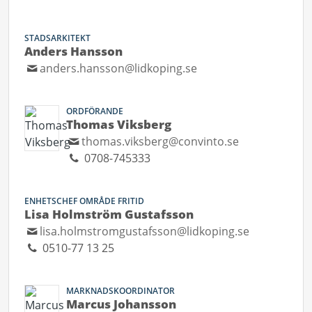
STADSARKITEKT
Anders Hansson
anders.hansson@lidkoping.se
ORDFÖRANDE
Thomas Viksberg
thomas.viksberg@convinto.se
0708-745333
ENHETSCHEF OMRÅDE FRITID
Lisa Holmström Gustafsson
lisa.holmstromgustafsson@lidkoping.se
0510-77 13 25
MARKNADSKOORDINATOR
Marcus Johansson