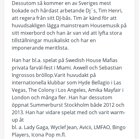
Dessutom så kommer en av Sveriges mest
bokade och hårdast arbetande Dj´s, Tim Henri,
att regera från sitt DJ-bås. Tim är känd för att
huvudsakligen lägga mainstream Housemusik på
sitt mixerbord och han är van vid att lyfta stora
tillställningar musikaliskt och har en
imponerande meritlista.
Han har bl.a. spelat på Swedish House Mafias
privata farväl-fest i Miami. Axwell och Sebastian
Ingrossos bröllop.Varit huvudakt på
internationella klubbar som Hyde Bellagio i Las
Vegas, The Colony i Los Angeles, Amika Mayfair i
London och många fler. Han har dessutom
öppnat Summerburst Stockholm både 2012 och
2013. Han har vidare spelat med och varit warm-
up åt
bl. a. Lady Gaga, Wyclef Jean, Avicii, LMFAO, Bingo
Players, Icona Pop m.fl.