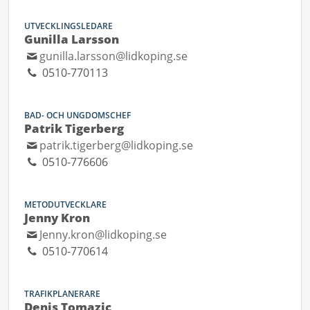
UTVECKLINGSLEDARE
Gunilla Larsson
gunilla.larsson@lidkoping.se
0510-770113
BAD- OCH UNGDOMSCHEF
Patrik Tigerberg
patrik.tigerberg@lidkoping.se
0510-776606
METODUTVECKLARE
Jenny Kron
Jenny.kron@lidkoping.se
0510-770614
TRAFIKPLANERARE
Denis Tomazic