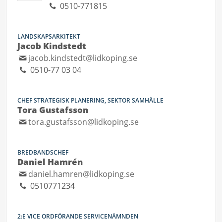
0510-771815
LANDSKAPSARKITEKT
Jacob Kindstedt
jacob.kindstedt@lidkoping.se
0510-77 03 04
CHEF STRATEGISK PLANERING, SEKTOR SAMHÄLLE
Tora Gustafsson
tora.gustafsson@lidkoping.se
BREDBANDSCHEF
Daniel Hamrén
daniel.hamren@lidkoping.se
0510771234
2:E VICE ORDFÖRANDE SERVICENÄMNDEN