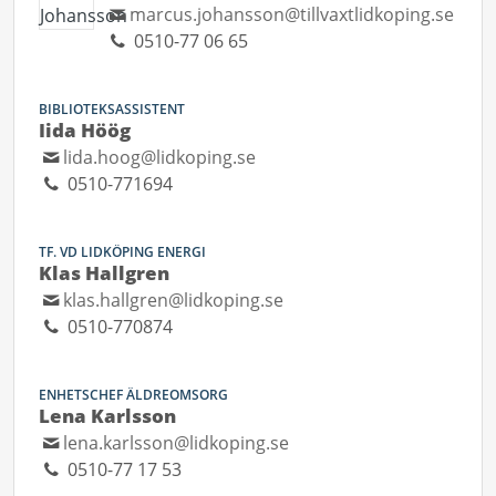
marcus.johansson@tillvaxtlidkoping.se
0510-77 06 65
BIBLIOTEKSASSISTENT
Iida Höög
lida.hoog@lidkoping.se
0510-771694
TF. VD LIDKÖPING ENERGI
Klas Hallgren
klas.hallgren@lidkoping.se
0510-770874
ENHETSCHEF ÄLDREOMSORG
Lena Karlsson
lena.karlsson@lidkoping.se
0510-77 17 53