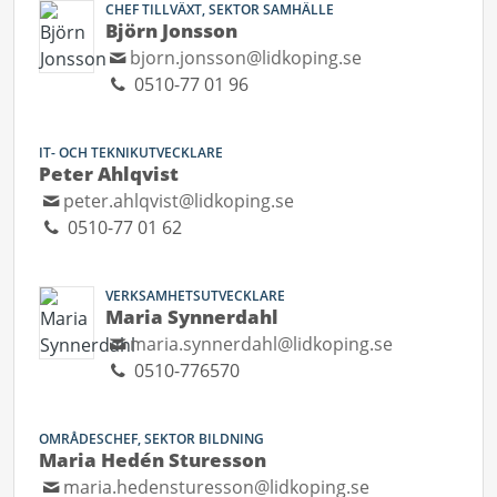
CHEF TILLVÄXT, SEKTOR SAMHÄLLE
Björn Jonsson
bjorn.jonsson@lidkoping.se
0510-77 01 96
IT- OCH TEKNIKUTVECKLARE
Peter Ahlqvist
peter.ahlqvist@lidkoping.se
0510-77 01 62
VERKSAMHETSUTVECKLARE
Maria Synnerdahl
maria.synnerdahl@lidkoping.se
0510-776570
OMRÅDESCHEF, SEKTOR BILDNING
Maria Hedén Sturesson
maria.hedensturesson@lidkoping.se