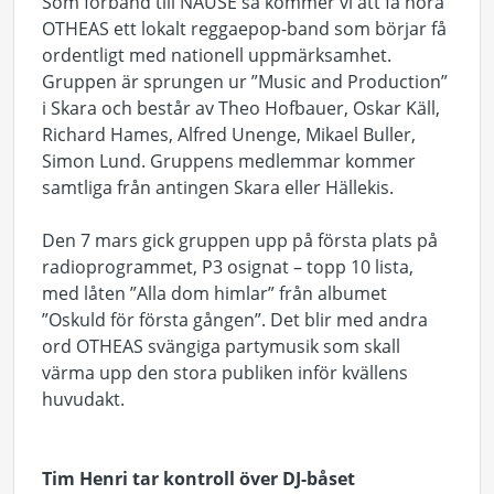
Som förband till NAUSE så kommer vi att få höra
OTHEAS ett lokalt reggaepop-band som börjar få
ordentligt med nationell uppmärksamhet.
Gruppen är sprungen ur ”Music and Production”
i Skara och består av Theo Hofbauer, Oskar Käll,
Richard Hames, Alfred Unenge, Mikael Buller,
Simon Lund. Gruppens medlemmar kommer
samtliga från antingen Skara eller Hällekis.
Den 7 mars gick gruppen upp på första plats på
radioprogrammet, P3 osignat – topp 10 lista,
med låten ”Alla dom himlar” från albumet
”Oskuld för första gången”. Det blir med andra
ord OTHEAS svängiga partymusik som skall
värma upp den stora publiken inför kvällens
huvudakt.
Tim Henri tar kontroll över DJ-båset