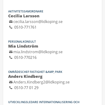
AKTIVITETSSAMORDNARE
Cecilia Larsson
cecilia.larsson@lidkoping.se
0510-771761
PERSONALKONSULT
Mia Lindström
mia.lindstrom@lidkoping.se
0510-770216
OMRÅDESCHEF FASTIGHET &AMP; PARK
Anders Kindberg
Anders.Kindberg2@lidkoping.se
0510-77 01 29
UTVECKLINGSLEDARE INTERNATIONALISERING OCH