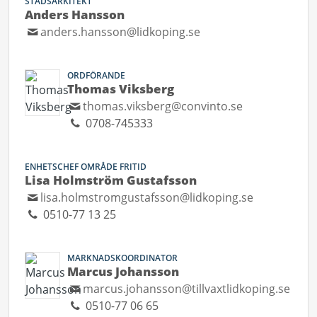
STADSARKITEKT
Anders Hansson
anders.hansson@lidkoping.se
ORDFÖRANDE
Thomas Viksberg
thomas.viksberg@convinto.se
0708-745333
ENHETSCHEF OMRÅDE FRITID
Lisa Holmström Gustafsson
lisa.holmstromgustafsson@lidkoping.se
0510-77 13 25
MARKNADSKOORDINATOR
Marcus Johansson
marcus.johansson@tillvaxtlidkoping.se
0510-77 06 65