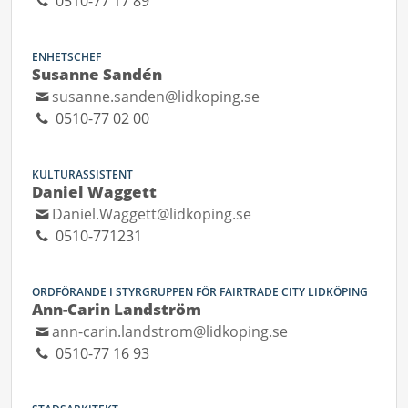
0510-77 17 89
ENHETSCHEF
Susanne Sandén
susanne.sanden@lidkoping.se
0510-77 02 00
KULTURASSISTENT
Daniel Waggett
Daniel.Waggett@lidkoping.se
0510-771231
ORDFÖRANDE I STYRGRUPPEN FÖR FAIRTRADE CITY LIDKÖPING
Ann-Carin Landström
ann-carin.landstrom@lidkoping.se
0510-77 16 93