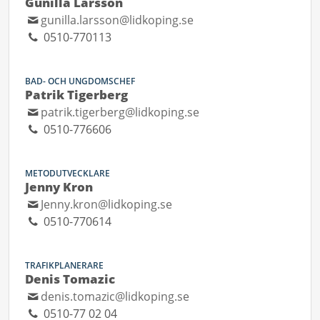
Gunilla Larsson
gunilla.larsson@lidkoping.se
0510-770113
BAD- OCH UNGDOMSCHEF
Patrik Tigerberg
patrik.tigerberg@lidkoping.se
0510-776606
METODUTVECKLARE
Jenny Kron
Jenny.kron@lidkoping.se
0510-770614
TRAFIKPLANERARE
Denis Tomazic
denis.tomazic@lidkoping.se
0510-77 02 04