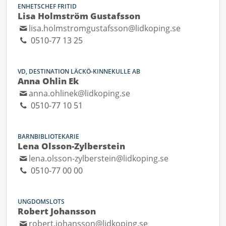
ENHETSCHEF FRITID
Lisa Holmström Gustafsson
lisa.holmstromgustafsson@lidkoping.se
0510-77 13 25
VD, DESTINATION LÄCKÖ-KINNEKULLE AB
Anna Ohlin Ek
anna.ohlinek@lidkoping.se
0510-77 10 51
BARNBIBLIOTEKARIE
Lena Olsson-Zylberstein
lena.olsson-zylberstein@lidkoping.se
0510-77 00 00
UNGDOMSLOTS
Robert Johansson
robert.johansson@lidkoping.se