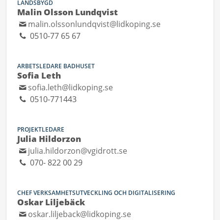
LANDSBYGD
Malin Olsson Lundqvist
malin.olssonlundqvist@lidkoping.se
0510-77 65 67
ARBETSLEDARE BADHUSET
Sofia Leth
sofia.leth@lidkoping.se
0510-771443
PROJEKTLEDARE
Julia Hildorzon
julia.hildorzon@vgidrott.se
070- 822 00 29
CHEF VERKSAMHETSUTVECKLING OCH DIGITALISERING
Oskar Liljebäck
oskar.liljeback@lidkoping.se