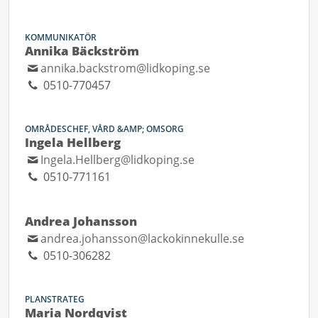
KOMMUNIKATÖR
Annika Bäckström
annika.backstrom@lidkoping.se
0510-770457
OMRÅDESCHEF, VÅRD &AMP; OMSORG
Ingela Hellberg
Ingela.Hellberg@lidkoping.se
0510-771161
Andrea Johansson
andrea.johansson@lackokinnekulle.se
0510-306282
PLANSTRATEG
Maria Nordqvist