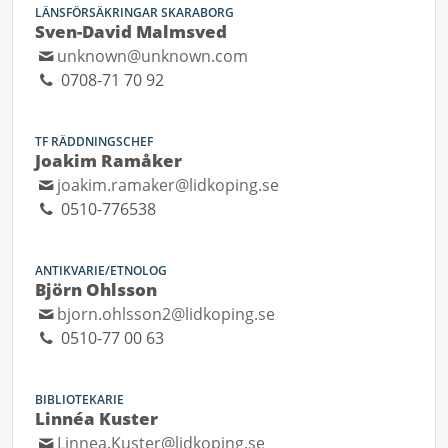
LÄNSFÖRSÄKRINGAR SKARABORG
Sven-David Malmsved
unknown@unknown.com
0708-71 70 92
TF RÄDDNINGSCHEF
Joakim Ramåker
joakim.ramaker@lidkoping.se
0510-776538
ANTIKVARIE/ETNOLOG
Björn Ohlsson
bjorn.ohlsson2@lidkoping.se
0510-77 00 63
BIBLIOTEKARIE
Linnéa Kuster
Linnea.Kuster@lidkoping.se