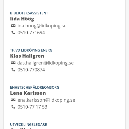
BIBLIOTEKSASSISTENT
Iida Höög
lida.hoog@lidkoping.se
0510-771694
TF. VD LIDKÖPING ENERGI
Klas Hallgren
klas.hallgren@lidkoping.se
0510-770874
ENHETSCHEF ÄLDREOMSORG
Lena Karlsson
lena.karlsson@lidkoping.se
0510-77 17 53
UTVECKLINGSLEDARE