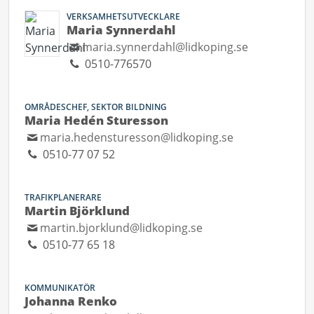
VERKSAMHETSUTVECKLARE
Maria Synnerdahl
maria.synnerdahl@lidkoping.se
0510-776570
OMRÅDESCHEF, SEKTOR BILDNING
Maria Hedén Sturesson
maria.hedensturesson@lidkoping.se
0510-77 07 52
TRAFIKPLANERARE
Martin Björklund
martin.bjorklund@lidkoping.se
0510-77 65 18
KOMMUNIKATÖR
Johanna Renko