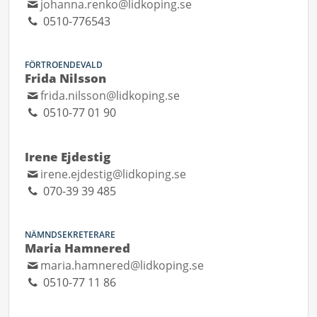
johanna.renko@lidkoping.se
0510-776543
FÖRTROENDEVALD
Frida Nilsson
frida.nilsson@lidkoping.se
0510-77 01 90
Irene Ejdestig
irene.ejdestig@lidkoping.se
070-39 39 485
NÄMNDSEKRETERARE
Maria Hamnered
maria.hamnered@lidkoping.se
0510-77 11 86