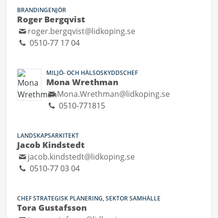
BRANDINGENJÖR
Roger Bergqvist
roger.bergqvist@lidkoping.se
0510-77 17 04
MILJÖ- OCH HÄLSOSKYDDSCHEF
Mona Wrethman
Mona.Wrethman@lidkoping.se
0510-771815
LANDSKAPSARKITEKT
Jacob Kindstedt
jacob.kindstedt@lidkoping.se
0510-77 03 04
CHEF STRATEGISK PLANERING, SEKTOR SAMHÄLLE
Tora Gustafsson