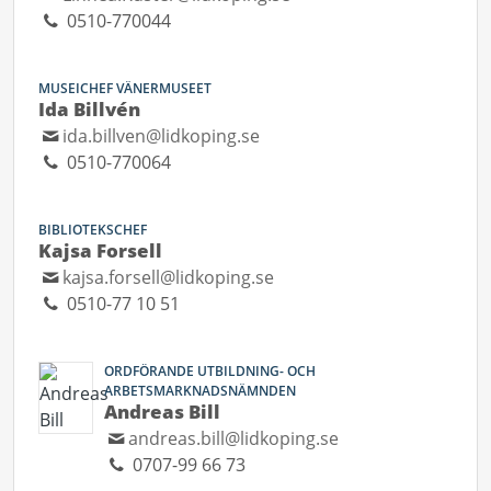
0510-770044
MUSEICHEF VÄNERMUSEET
Ida Billvén
ida.billven@lidkoping.se
0510-770064
BIBLIOTEKSCHEF
Kajsa Forsell
kajsa.forsell@lidkoping.se
0510-77 10 51
ORDFÖRANDE UTBILDNING- OCH
ARBETSMARKNADSNÄMNDEN
Andreas Bill
andreas.bill@lidkoping.se
0707-99 66 73