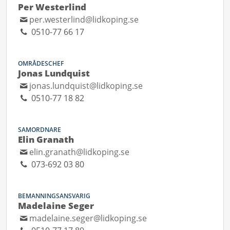
Per Westerlind
per.westerlind@lidkoping.se
0510-77 66 17
OMRÅDESCHEF
Jonas Lundquist
jonas.lundquist@lidkoping.se
0510-77 18 82
SAMORDNARE
Elin Granath
elin.granath@lidkoping.se
073-692 03 80
BEMANNINGSANSVARIG
Madelaine Seger
madelaine.seger@lidkoping.se