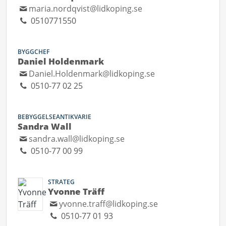
maria.nordqvist@lidkoping.se
0510771550
BYGGCHEF
Daniel Holdenmark
Daniel.Holdenmark@lidkoping.se
0510-77 02 25
BEBYGGELSEANTIKVARIE
Sandra Wall
sandra.wall@lidkoping.se
0510-77 00 99
STRATEG
Yvonne Träff
yvonne.traff@lidkoping.se
0510-77 01 93