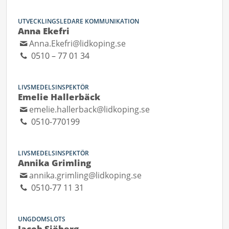
UTVECKLINGSLEDARE KOMMUNIKATION
Anna Ekefri
Anna.Ekefri@lidkoping.se
0510 – 77 01 34
LIVSMEDELSINSPEKTÖR
Emelie Hallerbäck
emelie.hallerback@lidkoping.se
0510-770199
LIVSMEDELSINSPEKTÖR
Annika Grimling
annika.grimling@lidkoping.se
0510-77 11 31
UNGDOMSLOTS
Jacob Sjöberg