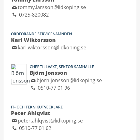
tommy.larsson@lidkoping.se
0725-820082
ORDFÖRANDE SERVICENÄMNDEN
Karl Wiktorsson
karl.wiktorsson@lidkoping.se
CHEF TILLVÄXT, SEKTOR SAMHÄLLE
Björn Jonsson
bjorn.jonsson@lidkoping.se
0510-77 01 96
IT- OCH TEKNIKUTVECKLARE
Peter Ahlqvist
peter.ahlqvist@lidkoping.se
0510-77 01 62