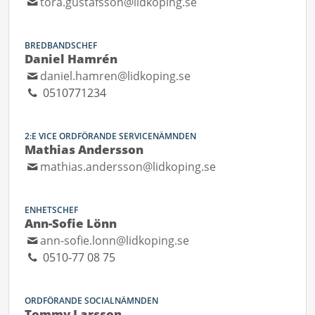
tora.gustafsson@lidkoping.se
BREDBANDSCHEF
Daniel Hamrén
daniel.hamren@lidkoping.se
0510771234
2:E VICE ORDFÖRANDE SERVICENÄMNDEN
Mathias Andersson
mathias.andersson@lidkoping.se
ENHETSCHEF
Ann-Sofie Lönn
ann-sofie.lonn@lidkoping.se
0510-77 08 75
ORDFÖRANDE SOCIALNÄMNDEN
Tommy Larsson