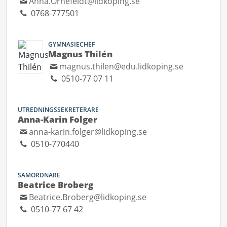
Anna.Ornefeldt@lidkoping.se
0768-777501
GYMNASIECHEF
Magnus Thilén
magnus.thilen@edu.lidkoping.se
0510-77 07 11
UTREDNINGSSEKRETERARE
Anna-Karin Folger
anna-karin.folger@lidkoping.se
0510-770440
SAMORDNARE
Beatrice Broberg
Beatrice.Broberg@lidkoping.se
0510-77 67 42