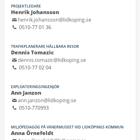
PROJEKTLEDARE
Henrik Johansson
henrik.johansson@lidkoping.se
0510-77 01 36
TRAFIKPLANERARE HÅLLBARA RESOR
Dennis Tomazic
dennis.tomazic@lidkoping.se
0510-77 02 04
EXPLOATERINGSINGENJÖR
Ann Janzon
ann.janzon@lidkoping.se
0510-770993
MILJÖPEDAGOG PÅ VÄNERMUSEET VID LIDKÖPINGS KOMMUN
Anna Örnefeldt