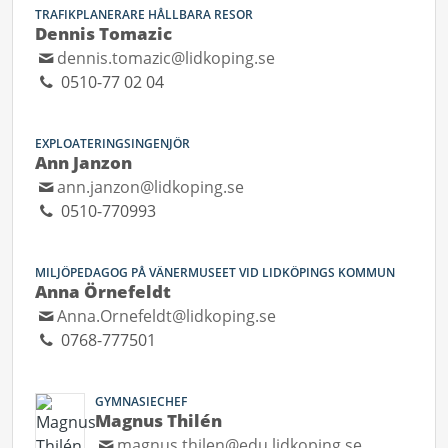
TRAFIKPLANERARE HÅLLBARA RESOR
Dennis Tomazic
dennis.tomazic@lidkoping.se
0510-77 02 04
EXPLOATERINGSINGENJÖR
Ann Janzon
ann.janzon@lidkoping.se
0510-770993
MILJÖPEDAGOG PÅ VÄNERMUSEET VID LIDKÖPINGS KOMMUN
Anna Örnefeldt
Anna.Ornefeldt@lidkoping.se
0768-777501
GYMNASIECHEF
Magnus Thilén
magnus.thilen@edu.lidkoping.se