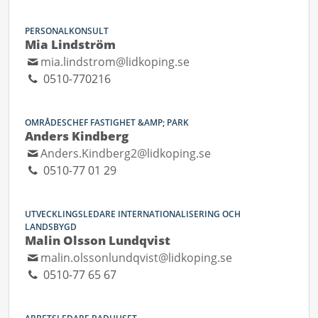
PERSONALKONSULT
Mia Lindström
mia.lindstrom@lidkoping.se
0510-770216
OMRÅDESCHEF FASTIGHET &AMP; PARK
Anders Kindberg
Anders.Kindberg2@lidkoping.se
0510-77 01 29
UTVECKLINGSLEDARE INTERNATIONALISERING OCH
LANDSBYGD
Malin Olsson Lundqvist
malin.olssonlundqvist@lidkoping.se
0510-77 65 67