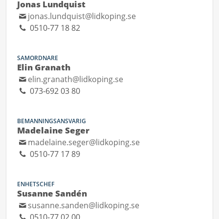
Jonas Lundquist
jonas.lundquist@lidkoping.se
0510-77 18 82
SAMORDNARE
Elin Granath
elin.granath@lidkoping.se
073-692 03 80
BEMANNINGSANSVARIG
Madelaine Seger
madelaine.seger@lidkoping.se
0510-77 17 89
ENHETSCHEF
Susanne Sandén
susanne.sanden@lidkoping.se
0510-77 02 00