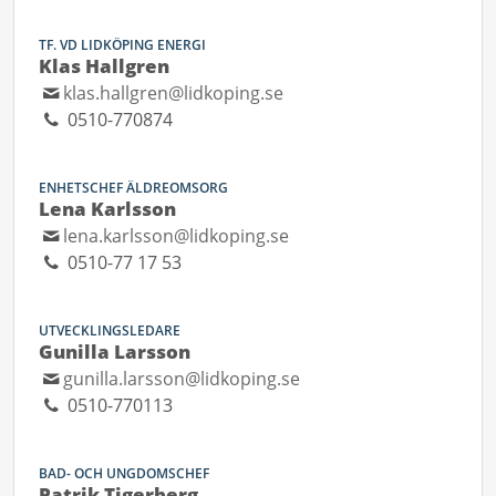
TF. VD LIDKÖPING ENERGI
Klas Hallgren
klas.hallgren@lidkoping.se
0510-770874
ENHETSCHEF ÄLDREOMSORG
Lena Karlsson
lena.karlsson@lidkoping.se
0510-77 17 53
UTVECKLINGSLEDARE
Gunilla Larsson
gunilla.larsson@lidkoping.se
0510-770113
BAD- OCH UNGDOMSCHEF
Patrik Tigerberg