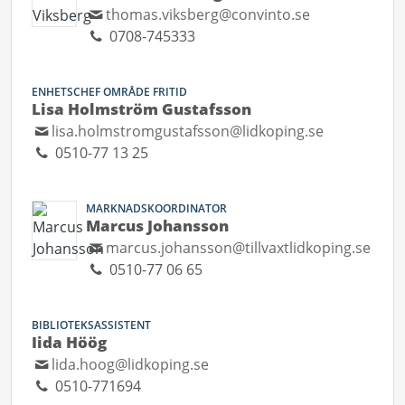
thomas.viksberg@convinto.se
0708-745333
ENHETSCHEF OMRÅDE FRITID
Lisa Holmström Gustafsson
lisa.holmstromgustafsson@lidkoping.se
0510-77 13 25
MARKNADSKOORDINATOR
Marcus Johansson
marcus.johansson@tillvaxtlidkoping.se
0510-77 06 65
BIBLIOTEKSASSISTENT
Iida Höög
lida.hoog@lidkoping.se
0510-771694