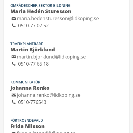
OMRÅDESCHEF, SEKTOR BILDNING
Maria Hedén Sturesson
maria.hedensturesson@lidkoping.se
0510-77 07 52
TRAFIKPLANERARE
Martin Björklund
martin.bjorklund@lidkoping.se
0510-77 65 18
KOMMUNIKATÖR
Johanna Renko
johanna.renko@lidkoping.se
0510-776543
FÖRTROENDEVALD
Frida Nilsson