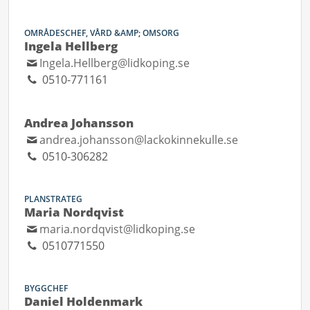
OMRÅDESCHEF, VÅRD &AMP; OMSORG
Ingela Hellberg
Ingela.Hellberg@lidkoping.se
0510-771161
Andrea Johansson
andrea.johansson@lackokinnekulle.se
0510-306282
PLANSTRATEG
Maria Nordqvist
maria.nordqvist@lidkoping.se
0510771550
BYGGCHEF
Daniel Holdenmark