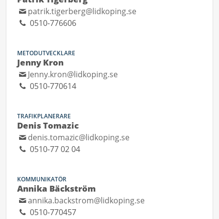
patrik.tigerberg@lidkoping.se
0510-776606
METODUTVECKLARE
Jenny Kron
Jenny.kron@lidkoping.se
0510-770614
TRAFIKPLANERARE
Denis Tomazic
denis.tomazic@lidkoping.se
0510-77 02 04
KOMMUNIKATÖR
Annika Bäckström
annika.backstrom@lidkoping.se
0510-770457