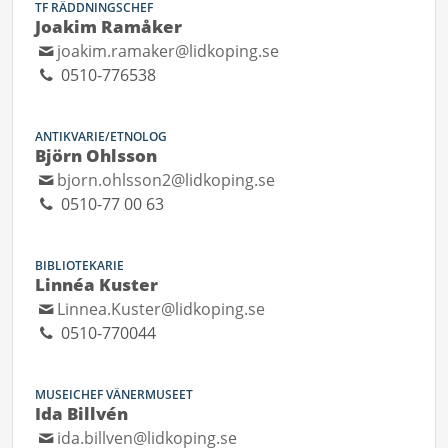
TF RÄDDNINGSCHEF
Joakim Ramåker
joakim.ramaker@lidkoping.se
0510-776538
ANTIKVARIE/ETNOLOG
Björn Ohlsson
bjorn.ohlsson2@lidkoping.se
0510-77 00 63
BIBLIOTEKARIE
Linnéa Kuster
Linnea.Kuster@lidkoping.se
0510-770044
MUSEICHEF VÄNERMUSEET
Ida Billvén
ida.billven@lidkoping.se