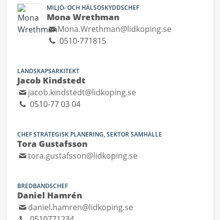
MILJÖ- OCH HÄLSOSKYDDSCHEF
Mona Wrethman
Mona.Wrethman@lidkoping.se
0510-771815
LANDSKAPSARKITEKT
Jacob Kindstedt
jacob.kindstedt@lidkoping.se
0510-77 03 04
CHEF STRATEGISK PLANERING, SEKTOR SAMHÄLLE
Tora Gustafsson
tora.gustafsson@lidkoping.se
BREDBANDSCHEF
Daniel Hamrén
daniel.hamren@lidkoping.se
0510771234