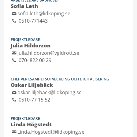
ARBETSLEDARE BADHUSET
Sofia Leth
sofia.leth@lidkoping.se
0510-771443
PROJEKTLEDARE
Julia Hildorzon
julia.hildorzon@vgidrott.se
070- 822 00 29
CHEF VERKSAMHETSUTVECKLING OCH DIGITALISERING
Oskar Liljebäck
oskar.liljeback@lidkoping.se
0510-77 15 52
PROJEKTLEDARE
Linda Högstedt
Linda.Hogstedt@lidkoping.se