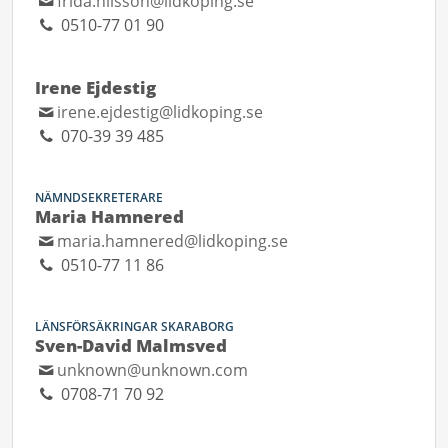
frida.nilsson@lidkoping.se
0510-77 01 90
Irene Ejdestig
irene.ejdestig@lidkoping.se
070-39 39 485
NÄMNDSEKRETERARE
Maria Hamnered
maria.hamnered@lidkoping.se
0510-77 11 86
LÄNSFÖRSÄKRINGAR SKARABORG
Sven-David Malmsved
unknown@unknown.com
0708-71 70 92