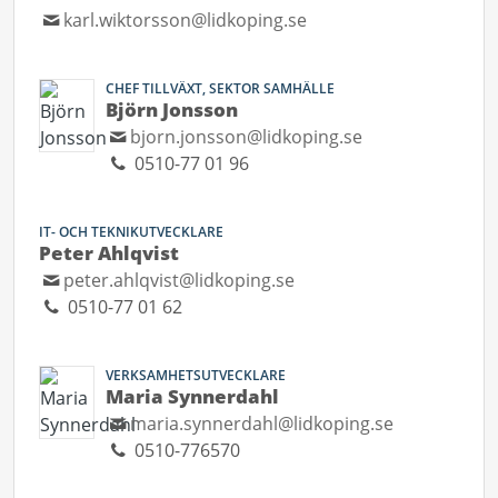
karl.wiktorsson@lidkoping.se
CHEF TILLVÄXT, SEKTOR SAMHÄLLE
Björn Jonsson
bjorn.jonsson@lidkoping.se
0510-77 01 96
IT- OCH TEKNIKUTVECKLARE
Peter Ahlqvist
peter.ahlqvist@lidkoping.se
0510-77 01 62
VERKSAMHETSUTVECKLARE
Maria Synnerdahl
maria.synnerdahl@lidkoping.se
0510-776570