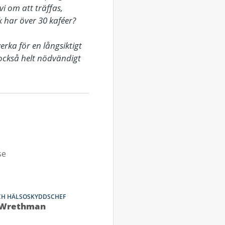
 om att träffas, 
 har över 30 kaféer?

ka för en långsiktigt 
också helt nödvändigt 
se
OCH HÄLSOSKYDDSCHEF
Wrethman