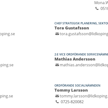
Mona.W
051
CHEF STRATEGISK PLANERING, SEKT
Tora Gustafsson
oping.se
tora.gustafsson@lidkoping
2:E VICE ORDFÖRANDE SERVICENÄM
Mathias Andersson
ping.se
mathias.andersson@lidko
ORDFÖRANDE SOCIALNÄMNDEN
Tommy Larsson
ping.se
tommy.larsson@lidkoping
0725-820082