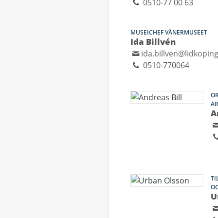
0510-77 00 63
MUSEICHEF VÄNERMUSEET
Ida Billvén
ida.billven@lidkoping
0510-770064
OR
A
A
T
OC
U