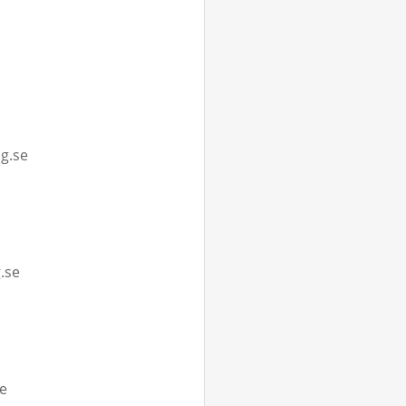
g.se
.se
se