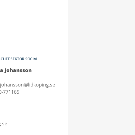
CHEF SEKTOR SOCIAL
la Johansson
.johansson@lidkoping.se
0-771165
g.se