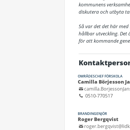
kommunens verksamheter,
diskutera och utbyta ta
Så var det det här med 
hållbar utveckling. Det
för att kommande genera
Kontaktperso
OMRÅDESCHEF FÖRSKOLA
Camilla Börjesson J
camilla.BorjessonJa
0510-770517
BRANDINGENJÖR
Roger Bergqvist
roger.bergqvist@lid