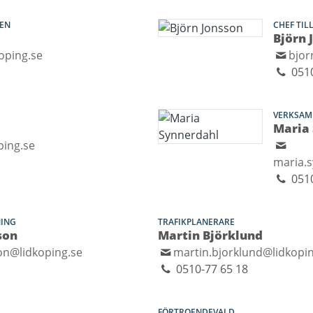
EN
CHEF TIL
Björn 
oping.se
bjor
0510
VERKSAM
Maria
ping.se
maria.
051
NING
TRAFIKPLANERARE
son
Martin Björklund
on@lidkoping.se
martin.bjorklund@lidkopi
0510-77 65 18
FÖRTROENDEVALD