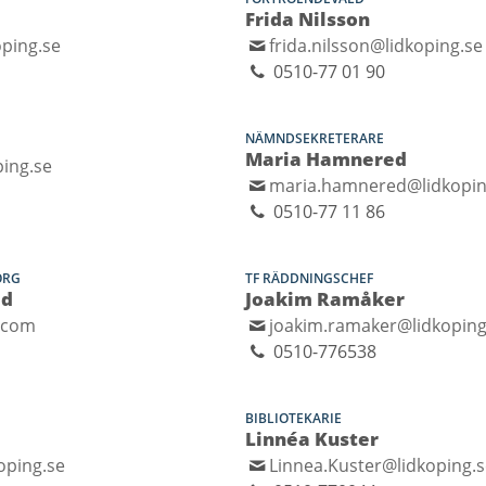
Frida Nilsson
ping.se
frida.nilsson@lidkoping.se
0510-77 01 90
NÄMNDSEKRETERARE
Maria Hamnered
ping.se
maria.hamnered@lidkopin
0510-77 11 86
ORG
TF RÄDDNINGSCHEF
ed
Joakim Ramåker
.com
joakim.ramaker@lidkoping
0510-776538
BIBLIOTEKARIE
Linnéa Kuster
oping.se
Linnea.Kuster@lidkoping.