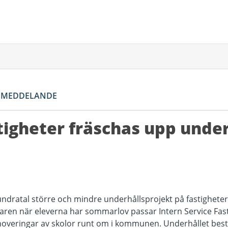
SMEDDELANDE
igheter fräschas upp unde
undratal större och mindre underhållsprojekt på fastighete
n när eleverna har sommarlov passar Intern Service Fasti
overingar av skolor runt om i kommunen. Underhållet består