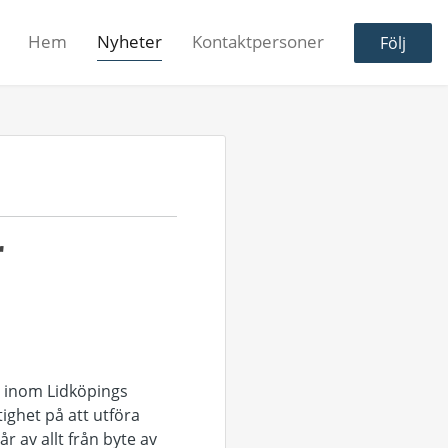
Hem
Nyheter
Kontaktpersoner
Följ
r
r inom Lidköpings
ghet på att utföra
 av allt från byte av