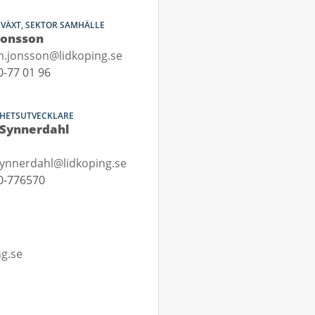
LVÄXT, SEKTOR SAMHÄLLE
Jonsson
n.jonsson@lidkoping.se
-77 01 96
HETSUTVECKLARE
 Synnerdahl
synnerdahl@lidkoping.se
0-776570
ng.se