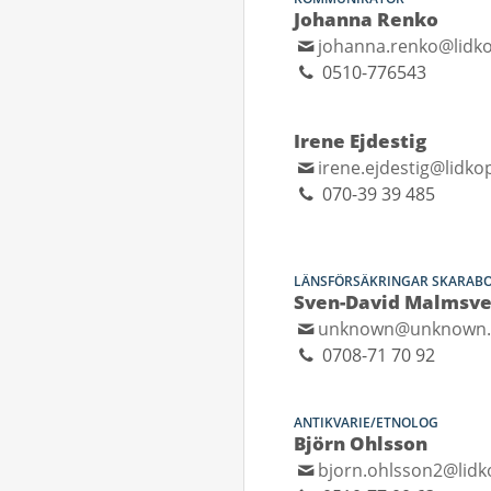
Johanna Renko
johanna.renko@lidko
0510-776543
Irene Ejdestig
irene.ejdestig@lidko
070-39 39 485
LÄNSFÖRSÄKRINGAR SKARAB
Sven-David Malmsv
unknown@unknown
0708-71 70 92
ANTIKVARIE/ETNOLOG
Björn Ohlsson
bjorn.ohlsson2@lidk