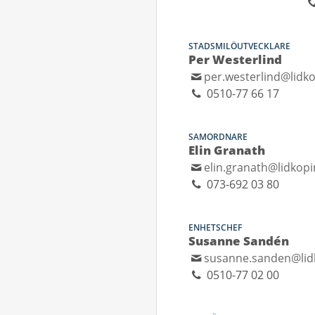
STADSMILÖUTVECKLARE
Per Westerlind
per.westerlind@lidk
0510-77 66 17
SAMORDNARE
Elin Granath
elin.granath@lidkopi
073-692 03 80
ENHETSCHEF
Susanne Sandén
susanne.sanden@lid
0510-77 02 00