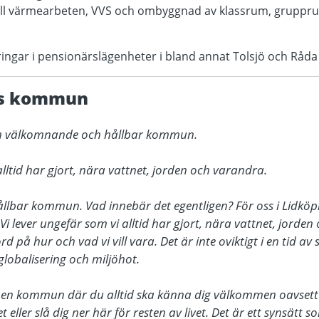
 till värmearbeten, VVS och ombyggnad av klassrum, gruppr
ingar i pensionärslägenheter i bland annat Tolsjö och Råda
gs kommun
 en välkomnande och hållbar kommun.

alltid har gjort, nära vattnet, jorden och varandra.

bar kommun. Vad innebär det egentligen? För oss i Lidköping
t. Vi lever ungefär som vi alltid har gjort, nära vattnet, jorde
rd på hur och vad vi vill vara. Det är inte oviktigt i en tid av
lobalisering och miljöhot.

t en kommun där du alltid ska känna dig välkommen oavsett om
eller slå dig ner här för resten av livet. Det är ett synsätt s