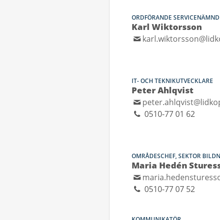
ORDFÖRANDE SERVICENÄMND
Karl Wiktorsson
karl.wiktorsson@lidk
IT- OCH TEKNIKUTVECKLARE
Peter Ahlqvist
peter.ahlqvist@lidko
0510-77 01 62
OMRÅDESCHEF, SEKTOR BILD
Maria Hedén Stures
maria.hedensturess
0510-77 07 52
KOMMUNIKATÖR