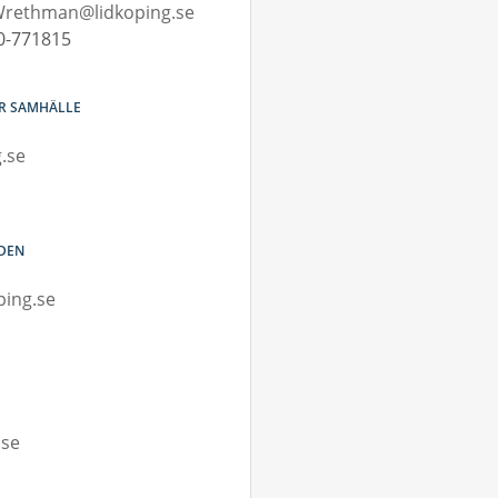
rethman@lidkoping.se
0-771815
OR SAMHÄLLE
.se
NDEN
ping.se
.se