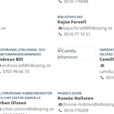
0510-770044
BIBLIOTEKSCHEF
Kajsa Forsell
.se
kajsa.forsell@lidkoping.se
0510-77 10 51
DFÖRANDE UTBILDNING- OCH
OMRÅDES
RBETSMARKNADSNÄMNDEN
VÄLFÄRD
ndreas Bill
Camil
andreas.bill@lidkoping.se
0707-99 66 73
camilla
051
ILLFÖRORDNAD KOMMUNDIREKTÖR
PROJEKTLEDARE
Ronnie Hollsten
H CHEF SEKTOR SAMHÄLLE
rban Olsson
Ronnie.Hollsten@lidkopin
urban.olsson@lidkoping.se
0510-770209