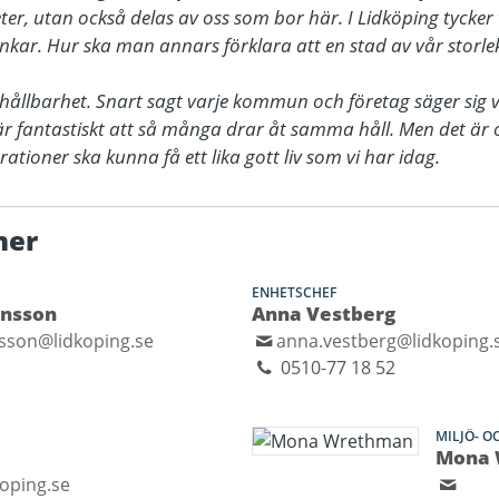
 utan också delas av oss som bor här. I Lidköping tycker vi
nkar. Hur ska man annars förklara att en stad av vår storlek
hållbarhet. Snart sagt varje kommun och företag säger sig ver
 är fantastiskt att så många drar åt samma håll. Men det är 
tioner ska kunna få ett lika gott liv som vi har idag.
ner
ENHETSCHEF
ansson
Anna Vestberg
nsson@lidkoping.se
anna.vestberg@lidkoping.
0510-77 18 52
MILJÖ- 
Mona 
koping.se