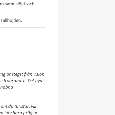
um samt slöjd- och
 Tallhöjden.
 är steget från vision 
n och varandra. Det nya 
 snabba 
 du turistar, vill 
om inte bara präglar 