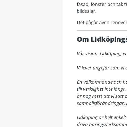
fasad, fönster och tak
bildsalar.
Det pågår även renover
Om Lidköpin
Vår vision: Lidköping,
Vi lever ungefär som vi 
En välkomnande och håll
till verklighet inte lång
är nog mest att vi satt o
samhällsförändringar, g
Lidköping är helt enkel
driva näringsverksamhet 