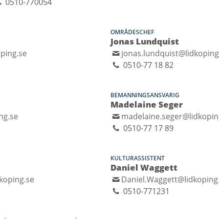
0510-770054
OMRÅDESCHEF
Jonas Lundquist
oping.se
jonas.lundquist@lidkoping
0510-77 18 82
BEMANNINGSANSVARIG
Madelaine Seger
ng.se
madelaine.seger@lidkopin
0510-77 17 89
KULTURASSISTENT
Daniel Waggett
koping.se
Daniel.Waggett@lidkoping
0510-771231