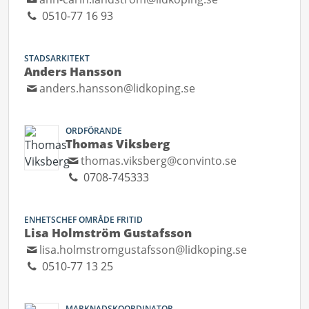
0510-77 16 93
STADSARKITEKT
Anders Hansson
anders.hansson@lidkoping.se
ORDFÖRANDE
Thomas Viksberg
thomas.viksberg@convinto.se
0708-745333
ENHETSCHEF OMRÅDE FRITID
Lisa Holmström Gustafsson
lisa.holmstromgustafsson@lidkoping.se
0510-77 13 25
MARKNADSKOORDINATOR