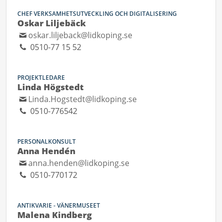
CHEF VERKSAMHETSUTVECKLING OCH DIGITALISERING
Oskar Liljebäck
oskar.liljeback@lidkoping.se
0510-77 15 52
PROJEKTLEDARE
Linda Högstedt
Linda.Hogstedt@lidkoping.se
0510-776542
PERSONALKONSULT
Anna Hendén
anna.henden@lidkoping.se
0510-770172
ANTIKVARIE - VÄNERMUSEET
Malena Kindberg