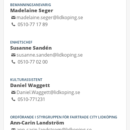
BEMANNINGSANSVARIG
Madelaine Seger
madelaine.seger@lidkoping.se
0510-77 17 89
ENHETSCHEF
Susanne Sandén
susanne.sanden@lidkoping.se
0510-77 02 00
KULTURASSISTENT
Daniel Waggett
Daniel.Waggett@lidkoping.se
0510-771231
ORDFÖRANDE I STYRGRUPPEN FÖR FAIRTRADE CITY LIDKÖPING
Ann-Carin Landström
ann-carin.landstrom@lidkoping.se