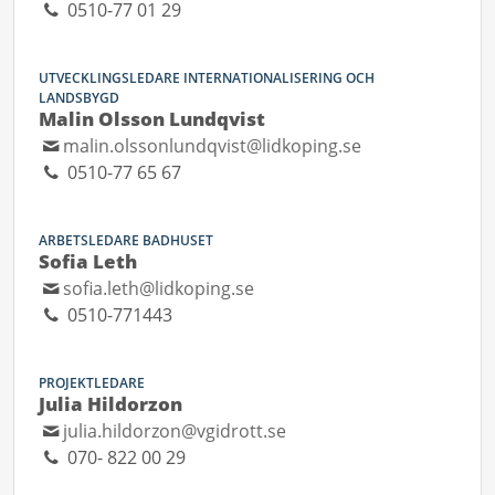
0510-77 01 29
UTVECKLINGSLEDARE INTERNATIONALISERING OCH
LANDSBYGD
Malin Olsson Lundqvist
malin.olssonlundqvist@lidkoping.se
0510-77 65 67
ARBETSLEDARE BADHUSET
Sofia Leth
sofia.leth@lidkoping.se
0510-771443
PROJEKTLEDARE
Julia Hildorzon
julia.hildorzon@vgidrott.se
070- 822 00 29