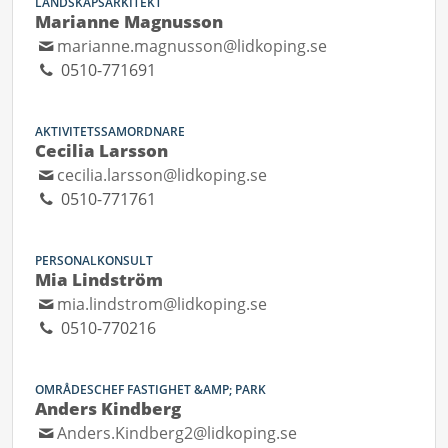
LANDSKAPSARKITEKT
Marianne Magnusson
marianne.magnusson@lidkoping.se
0510-771691
AKTIVITETSSAMORDNARE
Cecilia Larsson
cecilia.larsson@lidkoping.se
0510-771761
PERSONALKONSULT
Mia Lindström
mia.lindstrom@lidkoping.se
0510-770216
OMRÅDESCHEF FASTIGHET &AMP; PARK
Anders Kindberg
Anders.Kindberg2@lidkoping.se