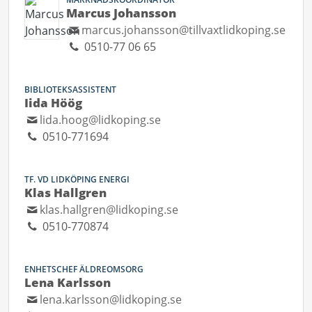
Marcus Johansson
marcus.johansson@tillvaxtlidkoping.se
0510-77 06 65
BIBLIOTEKSASSISTENT
Iida Höög
lida.hoog@lidkoping.se
0510-771694
TF. VD LIDKÖPING ENERGI
Klas Hallgren
klas.hallgren@lidkoping.se
0510-770874
ENHETSCHEF ÄLDREOMSORG
Lena Karlsson
lena.karlsson@lidkoping.se