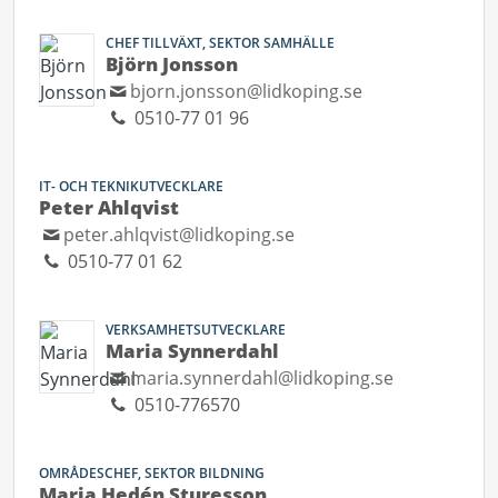
CHEF TILLVÄXT, SEKTOR SAMHÄLLE
Björn Jonsson
bjorn.jonsson@lidkoping.se
0510-77 01 96
IT- OCH TEKNIKUTVECKLARE
Peter Ahlqvist
peter.ahlqvist@lidkoping.se
0510-77 01 62
VERKSAMHETSUTVECKLARE
Maria Synnerdahl
maria.synnerdahl@lidkoping.se
0510-776570
OMRÅDESCHEF, SEKTOR BILDNING
Maria Hedén Sturesson