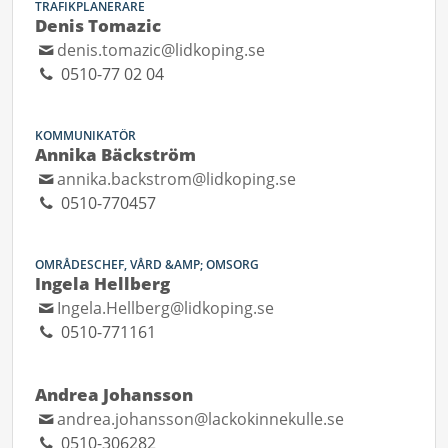
TRAFIKPLANERARE
Denis Tomazic
denis.tomazic@lidkoping.se
0510-77 02 04
KOMMUNIKATÖR
Annika Bäckström
annika.backstrom@lidkoping.se
0510-770457
OMRÅDESCHEF, VÅRD &AMP; OMSORG
Ingela Hellberg
Ingela.Hellberg@lidkoping.se
0510-771161
Andrea Johansson
andrea.johansson@lackokinnekulle.se
0510-306282