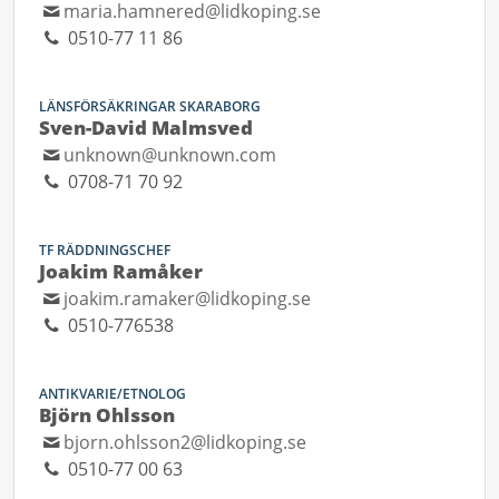
maria.hamnered@lidkoping.se
0510-77 11 86
LÄNSFÖRSÄKRINGAR SKARABORG
Sven-David Malmsved
unknown@unknown.com
0708-71 70 92
TF RÄDDNINGSCHEF
Joakim Ramåker
joakim.ramaker@lidkoping.se
0510-776538
ANTIKVARIE/ETNOLOG
Björn Ohlsson
bjorn.ohlsson2@lidkoping.se
0510-77 00 63