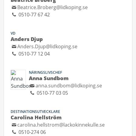
Beatrice.Broberg@lidkoping.se
0510-77 67 42
VD
Anders Djup
Anders.Djup@lidkoping.se
0510-77 12 04
NÄRINGSLIVSCHEF
Anna Sundbom
anna.sundbom@lidkoping.se
0510-77 03 05
DESTINATIONSUTVECKLARE
Carolina Hellström
carolina.hellstrom@lackokinnekulle.se
0510-274 06