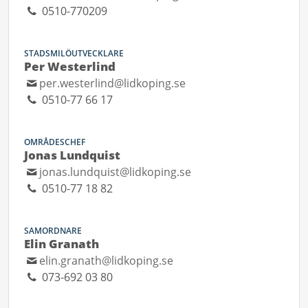
0510-770209
STADSMILÖUTVECKLARE
Per Westerlind
per.westerlind@lidkoping.se
0510-77 66 17
OMRÅDESCHEF
Jonas Lundquist
jonas.lundquist@lidkoping.se
0510-77 18 82
SAMORDNARE
Elin Granath
elin.granath@lidkoping.se
073-692 03 80