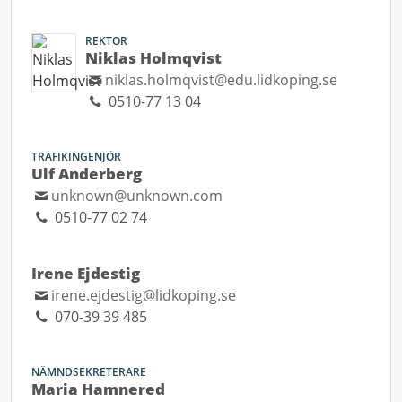
REKTOR
Niklas Holmqvist
niklas.holmqvist@edu.lidkoping.se
0510-77 13 04
TRAFIKINGENJÖR
Ulf Anderberg
unknown@unknown.com
0510-77 02 74
Irene Ejdestig
irene.ejdestig@lidkoping.se
070-39 39 485
NÄMNDSEKRETERARE
Maria Hamnered