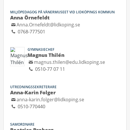
MILJÖPEDAGOG PÅ VÄNERMUSEET VID LIDKÖPINGS KOMMUN
Anna Örnefeldt
Anna.Ornefeldt@lidkoping.se
0768-777501
GYMNASIECHEF
Magnus Thilén
magnus.thilen@edu.lidkoping.se
0510-77 07 11
UTREDNINGSSEKRETERARE
Anna-Karin Folger
anna-karin.folger@lidkoping.se
0510-770440
SAMORDNARE
Beatrice Broberg