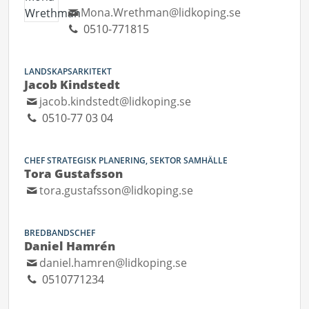
Mona.Wrethman@lidkoping.se
0510-771815
LANDSKAPSARKITEKT
Jacob Kindstedt
jacob.kindstedt@lidkoping.se
0510-77 03 04
CHEF STRATEGISK PLANERING, SEKTOR SAMHÄLLE
Tora Gustafsson
tora.gustafsson@lidkoping.se
BREDBANDSCHEF
Daniel Hamrén
daniel.hamren@lidkoping.se
0510771234