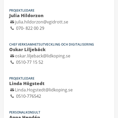
PROJEKTLEDARE
Julia Hildorzon
julia.hildorzon@vgidrott.se
070- 822 00 29
CHEF VERKSAMHETSUTVECKLING OCH DIGITALISERING
Oskar Liljebäck
oskar.liljeback@lidkoping.se
0510-77 15 52
PROJEKTLEDARE
Linda Högstedt
Linda.Hogstedt@lidkoping.se
0510-776542
PERSONALKONSULT
Anna Hendén