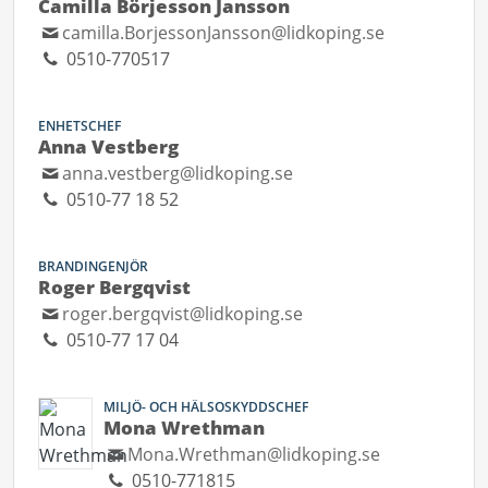
Camilla Börjesson Jansson
camilla.BorjessonJansson@lidkoping.se
0510-770517
ENHETSCHEF
Anna Vestberg
anna.vestberg@lidkoping.se
0510-77 18 52
BRANDINGENJÖR
Roger Bergqvist
roger.bergqvist@lidkoping.se
0510-77 17 04
MILJÖ- OCH HÄLSOSKYDDSCHEF
Mona Wrethman
Mona.Wrethman@lidkoping.se
0510-771815