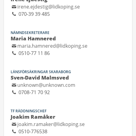
irene.ejdestig@lidkoping.se
070-39 39 485
NÄMNDSEKRETERARE
Maria Hamnered
maria.hamnered@lidkoping.se
0510-77 11 86
LÄNSFÖRSÄKRINGAR SKARABORG
Sven-David Malmsved
unknown@unknown.com
0708-71 70 92
TF RÄDDNINGSCHEF
Joakim Ramåker
joakim.ramaker@lidkoping.se
0510-776538