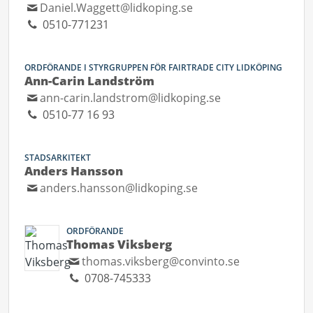
Daniel.Waggett@lidkoping.se
0510-771231
ORDFÖRANDE I STYRGRUPPEN FÖR FAIRTRADE CITY LIDKÖPING
Ann-Carin Landström
ann-carin.landstrom@lidkoping.se
0510-77 16 93
STADSARKITEKT
Anders Hansson
anders.hansson@lidkoping.se
ORDFÖRANDE
Thomas Viksberg
thomas.viksberg@convinto.se
0708-745333