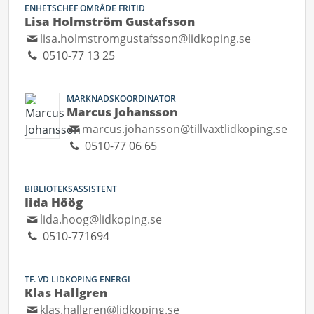
ENHETSCHEF OMRÅDE FRITID
Lisa Holmström Gustafsson
lisa.holmstromgustafsson@lidkoping.se
0510-77 13 25
MARKNADSKOORDINATOR
Marcus Johansson
marcus.johansson@tillvaxtlidkoping.se
0510-77 06 65
BIBLIOTEKSASSISTENT
Iida Höög
lida.hoog@lidkoping.se
0510-771694
TF. VD LIDKÖPING ENERGI
Klas Hallgren
klas.hallgren@lidkoping.se