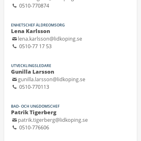
0510-770874
ENHETSCHEF ÄLDREOMSORG
Lena Karlsson
lena.karlsson@lidkoping.se
0510-77 17 53
UTVECKLINGSLEDARE
Gunilla Larsson
gunilla.larsson@lidkoping.se
0510-770113
BAD- OCH UNGDOMSCHEF
Patrik Tigerberg
patrik.tigerberg@lidkoping.se
0510-776606