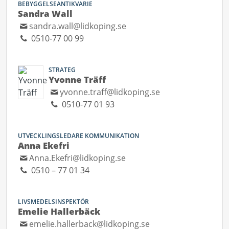
BEBYGGELSEANTIKVARIE
Sandra Wall
sandra.wall@lidkoping.se
0510-77 00 99
STRATEG
Yvonne Träff
yvonne.traff@lidkoping.se
0510-77 01 93
UTVECKLINGSLEDARE KOMMUNIKATION
Anna Ekefri
Anna.Ekefri@lidkoping.se
0510 – 77 01 34
LIVSMEDELSINSPEKTÖR
Emelie Hallerbäck
emelie.hallerback@lidkoping.se