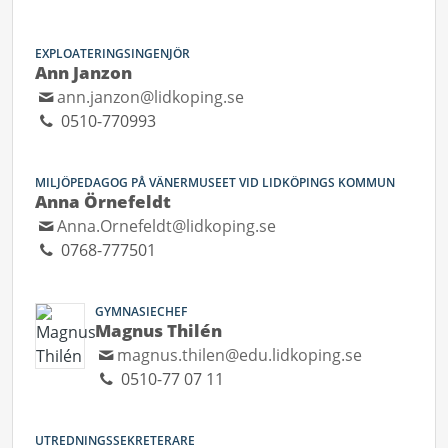
EXPLOATERINGSINGENJÖR
Ann Janzon
ann.janzon@lidkoping.se
0510-770993
MILJÖPEDAGOG PÅ VÄNERMUSEET VID LIDKÖPINGS KOMMUN
Anna Örnefeldt
Anna.Ornefeldt@lidkoping.se
0768-777501
GYMNASIECHEF
Magnus Thilén
magnus.thilen@edu.lidkoping.se
0510-77 07 11
UTREDNINGSSEKRETERARE