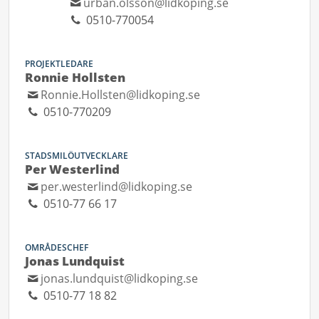
urban.olsson@lidkoping.se
0510-770054
PROJEKTLEDARE
Ronnie Hollsten
Ronnie.Hollsten@lidkoping.se
0510-770209
STADSMILÖUTVECKLARE
Per Westerlind
per.westerlind@lidkoping.se
0510-77 66 17
OMRÅDESCHEF
Jonas Lundquist
jonas.lundquist@lidkoping.se
0510-77 18 82