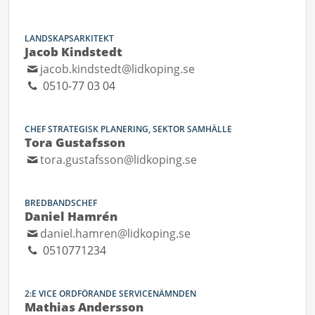
LANDSKAPSARKITEKT
Jacob Kindstedt
jacob.kindstedt@lidkoping.se
0510-77 03 04
CHEF STRATEGISK PLANERING, SEKTOR SAMHÄLLE
Tora Gustafsson
tora.gustafsson@lidkoping.se
BREDBANDSCHEF
Daniel Hamrén
daniel.hamren@lidkoping.se
0510771234
2:E VICE ORDFÖRANDE SERVICENÄMNDEN
Mathias Andersson