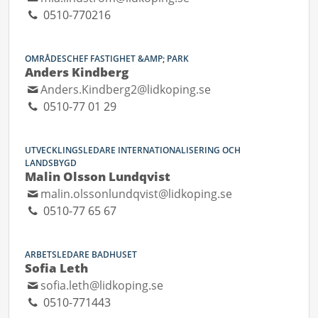
0510-770216
OMRÅDESCHEF FASTIGHET &AMP; PARK
Anders Kindberg
Anders.Kindberg2@lidkoping.se
0510-77 01 29
UTVECKLINGSLEDARE INTERNATIONALISERING OCH
LANDSBYGD
Malin Olsson Lundqvist
malin.olssonlundqvist@lidkoping.se
0510-77 65 67
ARBETSLEDARE BADHUSET
Sofia Leth
sofia.leth@lidkoping.se
0510-771443