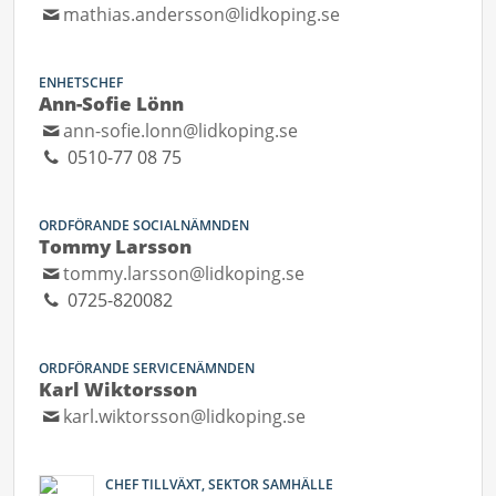
mathias.andersson@lidkoping.se
ENHETSCHEF
Ann-Sofie Lönn
ann-sofie.lonn@lidkoping.se
0510-77 08 75
ORDFÖRANDE SOCIALNÄMNDEN
Tommy Larsson
tommy.larsson@lidkoping.se
0725-820082
ORDFÖRANDE SERVICENÄMNDEN
Karl Wiktorsson
karl.wiktorsson@lidkoping.se
CHEF TILLVÄXT, SEKTOR SAMHÄLLE