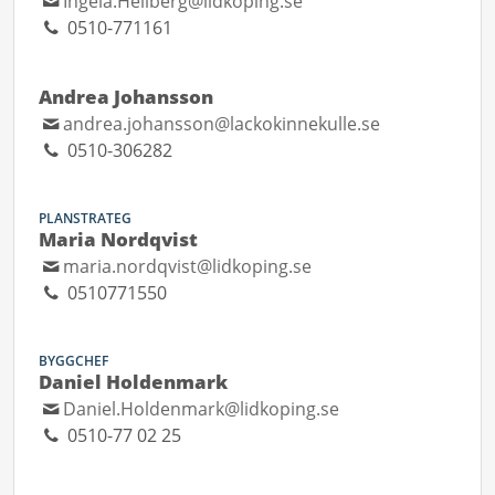
Ingela.Hellberg@lidkoping.se
0510-771161
Andrea Johansson
andrea.johansson@lackokinnekulle.se
0510-306282
PLANSTRATEG
Maria Nordqvist
maria.nordqvist@lidkoping.se
0510771550
BYGGCHEF
Daniel Holdenmark
Daniel.Holdenmark@lidkoping.se
0510-77 02 25