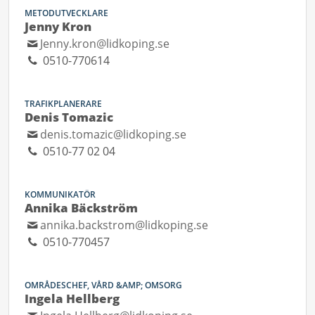
METODUTVECKLARE
Jenny Kron
Jenny.kron@lidkoping.se
0510-770614
TRAFIKPLANERARE
Denis Tomazic
denis.tomazic@lidkoping.se
0510-77 02 04
KOMMUNIKATÖR
Annika Bäckström
annika.backstrom@lidkoping.se
0510-770457
OMRÅDESCHEF, VÅRD &AMP; OMSORG
Ingela Hellberg