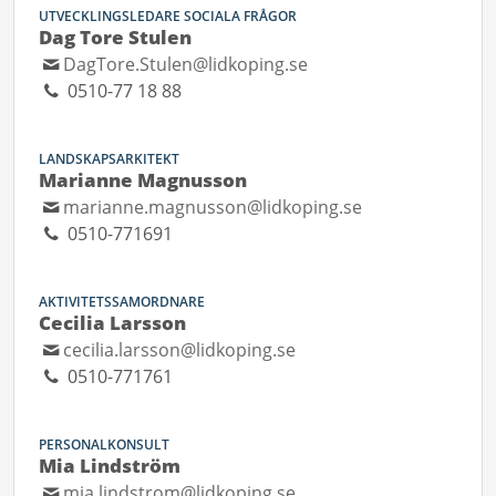
UTVECKLINGSLEDARE SOCIALA FRÅGOR
Dag Tore Stulen
DagTore.Stulen@lidkoping.se
0510-77 18 88
LANDSKAPSARKITEKT
Marianne Magnusson
marianne.magnusson@lidkoping.se
0510-771691
AKTIVITETSSAMORDNARE
Cecilia Larsson
cecilia.larsson@lidkoping.se
0510-771761
PERSONALKONSULT
Mia Lindström
mia.lindstrom@lidkoping.se