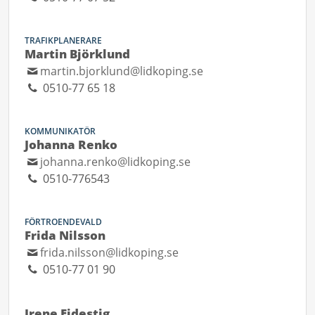
TRAFIKPLANERARE
Martin Björklund
martin.bjorklund@lidkoping.se
0510-77 65 18
KOMMUNIKATÖR
Johanna Renko
johanna.renko@lidkoping.se
0510-776543
FÖRTROENDEVALD
Frida Nilsson
frida.nilsson@lidkoping.se
0510-77 01 90
Irene Ejdestig