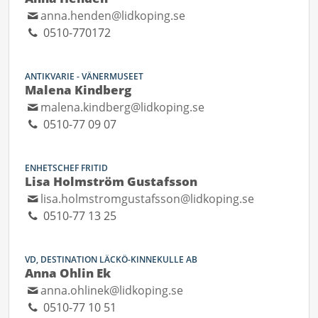
anna.henden@lidkoping.se
0510-770172
ANTIKVARIE - VÄNERMUSEET
Malena Kindberg
malena.kindberg@lidkoping.se
0510-77 09 07
ENHETSCHEF FRITID
Lisa Holmström Gustafsson
lisa.holmstromgustafsson@lidkoping.se
0510-77 13 25
VD, DESTINATION LÄCKÖ-KINNEKULLE AB
Anna Ohlin Ek
anna.ohlinek@lidkoping.se
0510-77 10 51