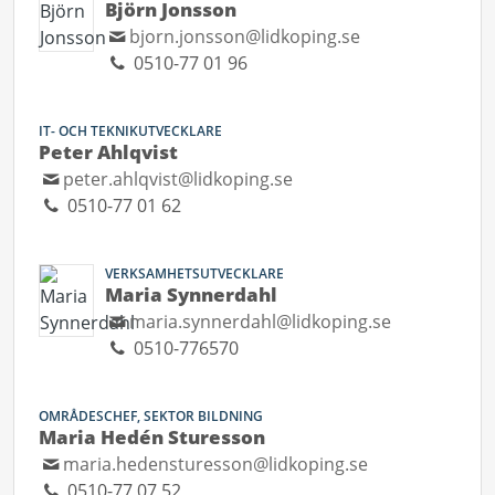
Björn Jonsson
bjorn.jonsson@lidkoping.se
0510-77 01 96
IT- OCH TEKNIKUTVECKLARE
Peter Ahlqvist
peter.ahlqvist@lidkoping.se
0510-77 01 62
VERKSAMHETSUTVECKLARE
Maria Synnerdahl
maria.synnerdahl@lidkoping.se
0510-776570
OMRÅDESCHEF, SEKTOR BILDNING
Maria Hedén Sturesson
maria.hedensturesson@lidkoping.se
0510-77 07 52