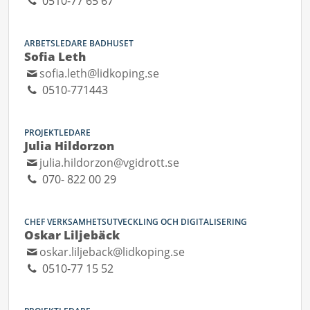
0510-77 65 67
ARBETSLEDARE BADHUSET
Sofia Leth
sofia.leth@lidkoping.se
0510-771443
PROJEKTLEDARE
Julia Hildorzon
julia.hildorzon@vgidrott.se
070- 822 00 29
CHEF VERKSAMHETSUTVECKLING OCH DIGITALISERING
Oskar Liljebäck
oskar.liljeback@lidkoping.se
0510-77 15 52