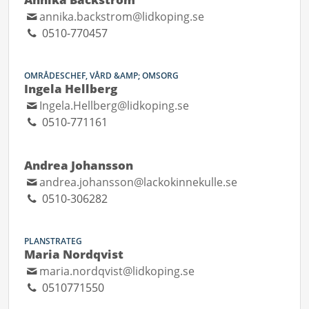
annika.backstrom@lidkoping.se
0510-770457
OMRÅDESCHEF, VÅRD &AMP; OMSORG
Ingela Hellberg
Ingela.Hellberg@lidkoping.se
0510-771161
Andrea Johansson
andrea.johansson@lackokinnekulle.se
0510-306282
PLANSTRATEG
Maria Nordqvist
maria.nordqvist@lidkoping.se
0510771550