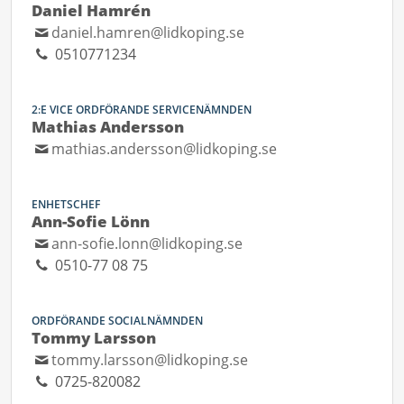
Daniel Hamrén
daniel.hamren@lidkoping.se
0510771234
2:E VICE ORDFÖRANDE SERVICENÄMNDEN
Mathias Andersson
mathias.andersson@lidkoping.se
ENHETSCHEF
Ann-Sofie Lönn
ann-sofie.lonn@lidkoping.se
0510-77 08 75
ORDFÖRANDE SOCIALNÄMNDEN
Tommy Larsson
tommy.larsson@lidkoping.se
0725-820082