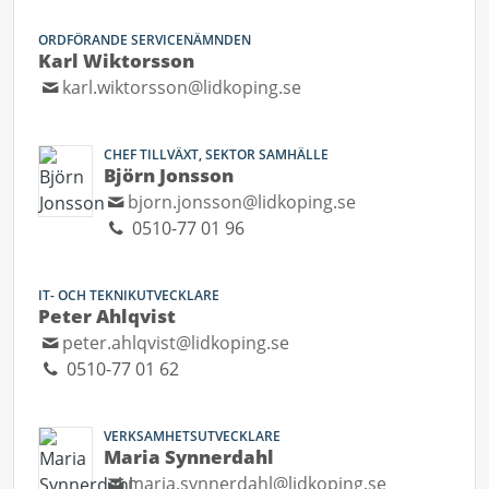
ORDFÖRANDE SERVICENÄMNDEN
Karl Wiktorsson
karl.wiktorsson@lidkoping.se
CHEF TILLVÄXT, SEKTOR SAMHÄLLE
Björn Jonsson
bjorn.jonsson@lidkoping.se
0510-77 01 96
IT- OCH TEKNIKUTVECKLARE
Peter Ahlqvist
peter.ahlqvist@lidkoping.se
0510-77 01 62
VERKSAMHETSUTVECKLARE
Maria Synnerdahl
maria.synnerdahl@lidkoping.se