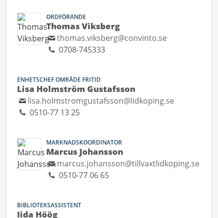
ORDFÖRANDE
Thomas Viksberg
thomas.viksberg@convinto.se
0708-745333
ENHETSCHEF OMRÅDE FRITID
Lisa Holmström Gustafsson
lisa.holmstromgustafsson@lidkoping.se
0510-77 13 25
MARKNADSKOORDINATOR
Marcus Johansson
marcus.johansson@tillvaxtlidkoping.se
0510-77 06 65
BIBLIOTEKSASSISTENT
Iida Höög