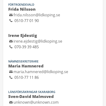
FÖRTROENDEVALD
Frida Nilsson
frida.nilsson@lidkoping.se
0510-77 01 90
Irene Ejdestig
irene.ejdestig@lidkoping.se
070-39 39 485
NÄMNDSEKRETERARE
Maria Hamnered
maria.hamnered@lidkoping.se
0510-77 11 86
LÄNSFÖRSÄKRINGAR SKARABORG
Sven-David Malmsved
unknown@unknown.com