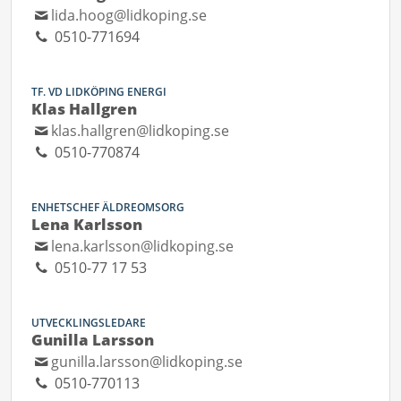
lida.hoog@lidkoping.se
0510-771694
TF. VD LIDKÖPING ENERGI
Klas Hallgren
klas.hallgren@lidkoping.se
0510-770874
ENHETSCHEF ÄLDREOMSORG
Lena Karlsson
lena.karlsson@lidkoping.se
0510-77 17 53
UTVECKLINGSLEDARE
Gunilla Larsson
gunilla.larsson@lidkoping.se
0510-770113