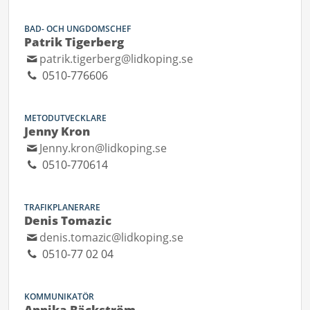
BAD- OCH UNGDOMSCHEF
Patrik Tigerberg
patrik.tigerberg@lidkoping.se
0510-776606
METODUTVECKLARE
Jenny Kron
Jenny.kron@lidkoping.se
0510-770614
TRAFIKPLANERARE
Denis Tomazic
denis.tomazic@lidkoping.se
0510-77 02 04
KOMMUNIKATÖR
Annika Bäckström