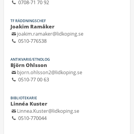
0708-71 70 92
TF RÄDDNINGSCHEF
Joakim Ramåker
joakim.ramaker@lidkoping.se
0510-776538
ANTIKVARIE/ETNOLOG
Björn Ohlsson
bjorn.ohlsson2@lidkoping.se
0510-77 00 63
BIBLIOTEKARIE
Linnéa Kuster
Linnea.Kuster@lidkoping.se
0510-770044