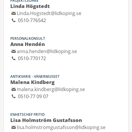
PROJEKTLEDARE
Linda Högstedt
Linda.Hogstedt@lidkoping.se
0510-776542
PERSONALKONSULT
Anna Hendén
anna.henden@lidkoping.se
0510-770172
ANTIKVARIE - VÄNERMUSEET
Malena Kindberg
malena.kindberg@lidkoping.se
0510-77 09 07
ENHETSCHEF FRITID
Lisa Holmström Gustafsson
lisa.holmstromgustafsson@lidkoping.se