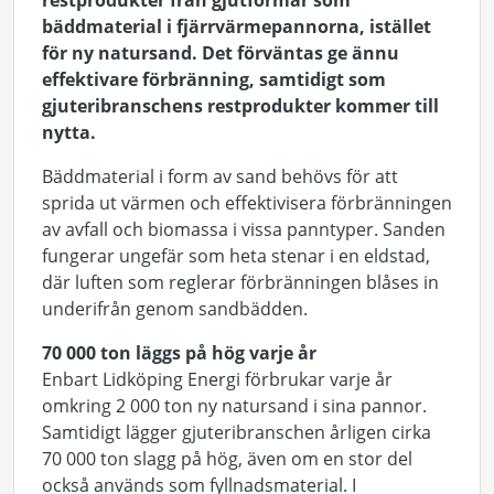
restprodukter från gjutformar som
bäddmaterial i fjärrvärmepannorna, istället
för ny natursand. Det förväntas ge ännu
effektivare förbränning, samtidigt som
gjuteribranschens restprodukter kommer till
nytta.
Bäddmaterial i form av sand behövs för att
sprida ut värmen och effektivisera förbränningen
av avfall och biomassa i vissa panntyper. Sanden
fungerar ungefär som heta stenar i en eldstad,
där luften som reglerar förbränningen blåses in
underifrån genom sandbädden.
70 000 ton läggs på hög varje år
Enbart Lidköping Energi förbrukar varje år
omkring 2 000 ton ny natursand i sina pannor.
Samtidigt lägger gjuteribranschen årligen cirka
70 000 ton slagg på hög, även om en stor del
också används som fyllnadsmaterial. I