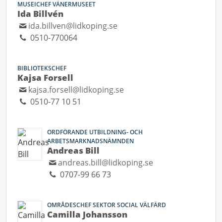
MUSEICHEF VÄNERMUSEET
Ida Billvén
ida.billven@lidkoping.se
0510-770064
BIBLIOTEKSCHEF
Kajsa Forsell
kajsa.forsell@lidkoping.se
0510-77 10 51
ORDFÖRANDE UTBILDNING- OCH
ARBETSMARKNADSNÄMNDEN
Andreas Bill
andreas.bill@lidkoping.se
0707-99 66 73
OMRÅDESCHEF SEKTOR SOCIAL VÄLFÄRD
Camilla Johansson