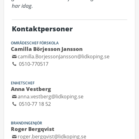
har idag.
Kontaktpersoner
OMRÅDESCHEF FÖRSKOLA
Camilla Börjesson Jansson
camilla.BorjessonJansson@lidkoping.se
0510-770517
ENHETSCHEF
Anna Vestberg
anna.vestberg@lidkoping.se
0510-77 18 52
BRANDINGENJÖR
Roger Bergqvist
roger.bergqvist@lidkoping.se