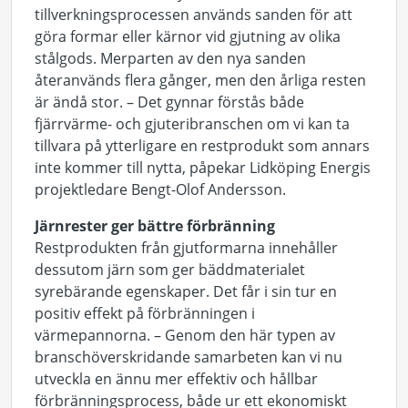
tillverkningsprocessen används sanden för att
göra formar eller kärnor vid gjutning av olika
stålgods. Merparten av den nya sanden
återanvänds flera gånger, men den årliga resten
är ändå stor. – Det gynnar förstås både
fjärrvärme- och gjuteribranschen om vi kan ta
tillvara på ytterligare en restprodukt som annars
inte kommer till nytta, påpekar Lidköping Energis
projektledare Bengt-Olof Andersson.
Järnrester ger bättre förbränning
Restprodukten från gjutformarna innehåller
dessutom järn som ger bäddmaterialet
syrebärande egenskaper. Det får i sin tur en
positiv effekt på förbränningen i
värmepannorna. – Genom den här typen av
branschöverskridande samarbeten kan vi nu
utveckla en ännu mer effektiv och hållbar
förbränningsprocess, både ur ett ekonomiskt