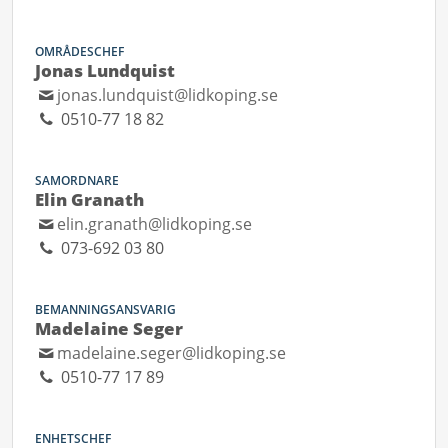
OMRÅDESCHEF
Jonas Lundquist
jonas.lundquist@lidkoping.se
0510-77 18 82
SAMORDNARE
Elin Granath
elin.granath@lidkoping.se
073-692 03 80
BEMANNINGSANSVARIG
Madelaine Seger
madelaine.seger@lidkoping.se
0510-77 17 89
ENHETSCHEF