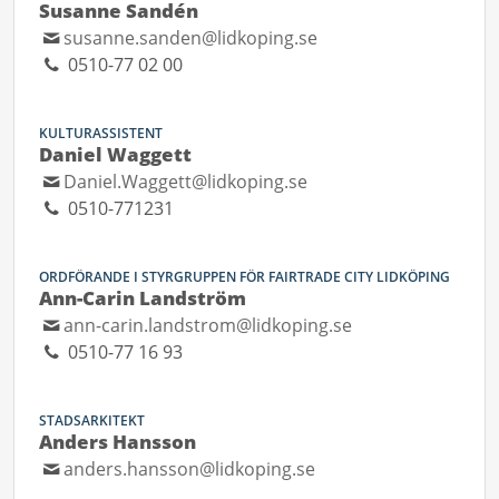
Susanne Sandén
susanne.sanden@lidkoping.se
0510-77 02 00
KULTURASSISTENT
Daniel Waggett
Daniel.Waggett@lidkoping.se
0510-771231
ORDFÖRANDE I STYRGRUPPEN FÖR FAIRTRADE CITY LIDKÖPING
Ann-Carin Landström
ann-carin.landstrom@lidkoping.se
0510-77 16 93
STADSARKITEKT
Anders Hansson
anders.hansson@lidkoping.se