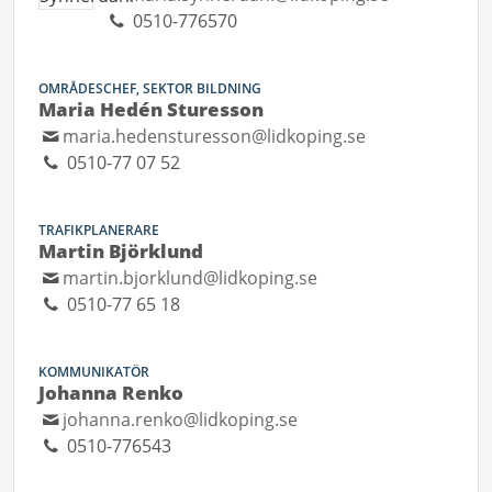
0510-776570
OMRÅDESCHEF, SEKTOR BILDNING
Maria Hedén Sturesson
maria.hedensturesson@lidkoping.se
0510-77 07 52
TRAFIKPLANERARE
Martin Björklund
martin.bjorklund@lidkoping.se
0510-77 65 18
KOMMUNIKATÖR
Johanna Renko
johanna.renko@lidkoping.se
0510-776543