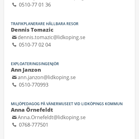
0510-77 01 36
TRAFIKPLANERARE HÅLLBARA RESOR
Dennis Tomazic
dennis.tomazic@lidkoping.se
0510-77 02 04
EXPLOATERINGSINGENJÖR
Ann Janzon
ann.janzon@lidkoping.se
0510-770993
MILJÖPEDAGOG PÅ VÄNERMUSEET VID LIDKÖPINGS KOMMUN
Anna Örnefeldt
Anna.Ornefeldt@lidkoping.se
0768-777501