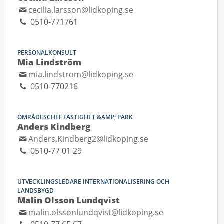
cecilia.larsson@lidkoping.se
0510-771761
PERSONALKONSULT
Mia Lindström
mia.lindstrom@lidkoping.se
0510-770216
OMRÅDESCHEF FASTIGHET &AMP; PARK
Anders Kindberg
Anders.Kindberg2@lidkoping.se
0510-77 01 29
UTVECKLINGSLEDARE INTERNATIONALISERING OCH
LANDSBYGD
Malin Olsson Lundqvist
malin.olssonlundqvist@lidkoping.se