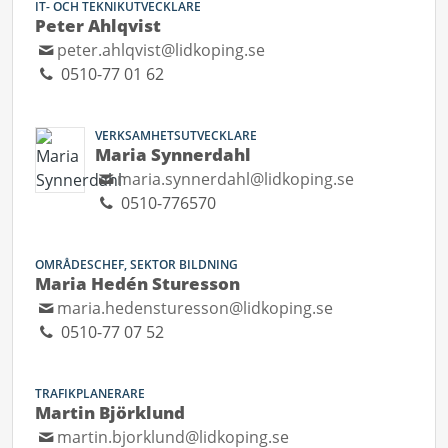
IT- OCH TEKNIKUTVECKLARE
Peter Ahlqvist
peter.ahlqvist@lidkoping.se
0510-77 01 62
VERKSAMHETSUTVECKLARE
Maria Synnerdahl
maria.synnerdahl@lidkoping.se
0510-776570
OMRÅDESCHEF, SEKTOR BILDNING
Maria Hedén Sturesson
maria.hedensturesson@lidkoping.se
0510-77 07 52
TRAFIKPLANERARE
Martin Björklund
martin.bjorklund@lidkoping.se