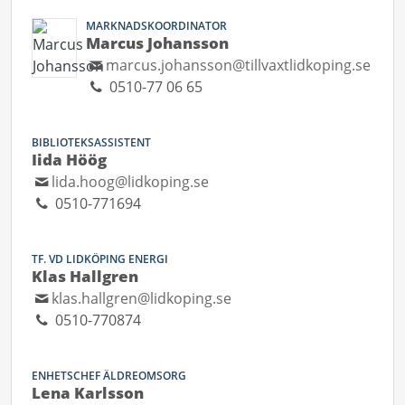
MARKNADSKOORDINATOR
Marcus Johansson
marcus.johansson@tillvaxtlidkoping.se
0510-77 06 65
BIBLIOTEKSASSISTENT
Iida Höög
lida.hoog@lidkoping.se
0510-771694
TF. VD LIDKÖPING ENERGI
Klas Hallgren
klas.hallgren@lidkoping.se
0510-770874
ENHETSCHEF ÄLDREOMSORG
Lena Karlsson