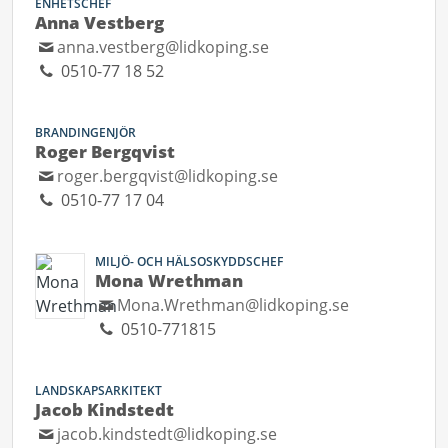
ENHETSCHEF
Anna Vestberg
anna.vestberg@lidkoping.se
0510-77 18 52
BRANDINGENJÖR
Roger Bergqvist
roger.bergqvist@lidkoping.se
0510-77 17 04
MILJÖ- OCH HÄLSOSKYDDSCHEF
Mona Wrethman
Mona.Wrethman@lidkoping.se
0510-771815
LANDSKAPSARKITEKT
Jacob Kindstedt
jacob.kindstedt@lidkoping.se