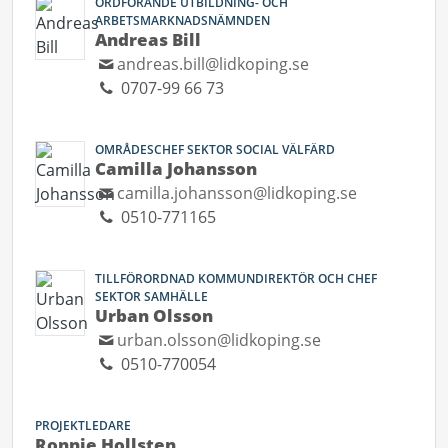
ORDFÖRANDE UTBILDNING- OCH
ARBETSMARKNADSNÄMNDEN
Andreas Bill
andreas.bill@lidkoping.se
0707-99 66 73
OMRÅDESCHEF SEKTOR SOCIAL VÄLFÄRD
Camilla Johansson
camilla.johansson@lidkoping.se
0510-771165
TILLFÖRORDNAD KOMMUNDIREKTÖR OCH CHEF
SEKTOR SAMHÄLLE
Urban Olsson
urban.olsson@lidkoping.se
0510-770054
PROJEKTLEDARE
Ronnie Hollsten