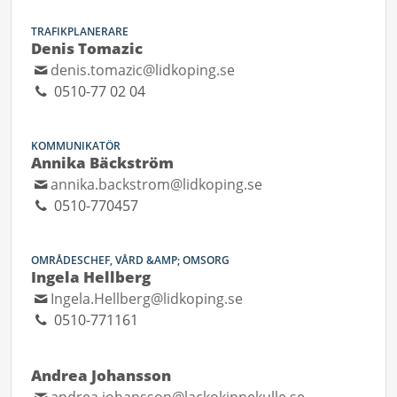
TRAFIKPLANERARE
Denis Tomazic
denis.tomazic@lidkoping.se
0510-77 02 04
KOMMUNIKATÖR
Annika Bäckström
annika.backstrom@lidkoping.se
0510-770457
OMRÅDESCHEF, VÅRD &AMP; OMSORG
Ingela Hellberg
Ingela.Hellberg@lidkoping.se
0510-771161
Andrea Johansson