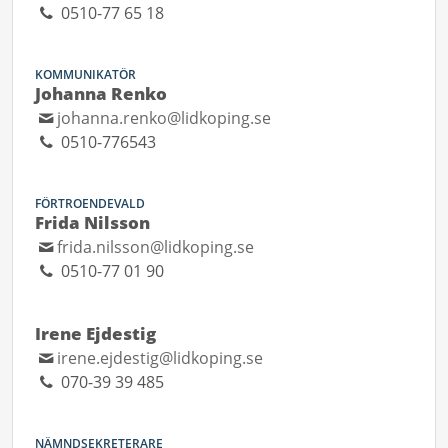
0510-77 65 18
KOMMUNIKATÖR
Johanna Renko
johanna.renko@lidkoping.se
0510-776543
FÖRTROENDEVALD
Frida Nilsson
frida.nilsson@lidkoping.se
0510-77 01 90
Irene Ejdestig
irene.ejdestig@lidkoping.se
070-39 39 485
NÄMNDSEKRETERARE