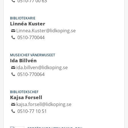
0510-77 00 63
BIBLIOTEKARIE
Linnéa Kuster
Linnea.Kuster@lidkoping.se
0510-770044
MUSEICHEF VÄNERMUSEET
Ida Billvén
ida.billven@lidkoping.se
0510-770064
BIBLIOTEKSCHEF
Kajsa Forsell
kajsa.forsell@lidkoping.se
0510-77 10 51