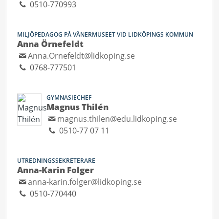
0510-770993
MILJÖPEDAGOG PÅ VÄNERMUSEET VID LIDKÖPINGS KOMMUN
Anna Örnefeldt
Anna.Ornefeldt@lidkoping.se
0768-777501
GYMNASIECHEF
Magnus Thilén
magnus.thilen@edu.lidkoping.se
0510-77 07 11
UTREDNINGSSEKRETERARE
Anna-Karin Folger
anna-karin.folger@lidkoping.se
0510-770440