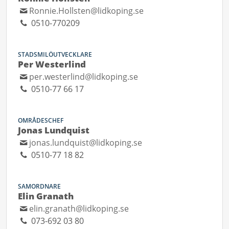
Ronnie.Hollsten@lidkoping.se
0510-770209
STADSMILÖUTVECKLARE
Per Westerlind
per.westerlind@lidkoping.se
0510-77 66 17
OMRÅDESCHEF
Jonas Lundquist
jonas.lundquist@lidkoping.se
0510-77 18 82
SAMORDNARE
Elin Granath
elin.granath@lidkoping.se
073-692 03 80