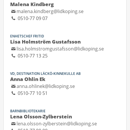
Malena Kindberg
malena.kindberg@lidkoping.se
0510-77 09 07
ENHETSCHEF FRITID
Lisa Holmström Gustafsson
lisa.holmstromgustafsson@lidkoping.se
0510-77 13 25
VD, DESTINATION LÄCKÖ-KINNEKULLE AB
Anna Ohlin Ek
anna.ohlinek@lidkoping.se
0510-77 10 51
BARNBIBLIOTEKARIE
Lena Olsson-Zylberstein
lena.olsson-zylberstein@lidkoping.se