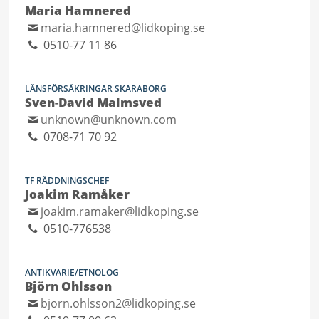
Maria Hamnered
maria.hamnered@lidkoping.se
0510-77 11 86
LÄNSFÖRSÄKRINGAR SKARABORG
Sven-David Malmsved
unknown@unknown.com
0708-71 70 92
TF RÄDDNINGSCHEF
Joakim Ramåker
joakim.ramaker@lidkoping.se
0510-776538
ANTIKVARIE/ETNOLOG
Björn Ohlsson
bjorn.ohlsson2@lidkoping.se