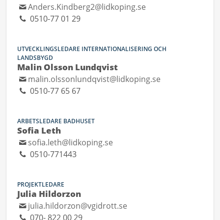
Anders.Kindberg2@lidkoping.se
0510-77 01 29
UTVECKLINGSLEDARE INTERNATIONALISERING OCH
LANDSBYGD
Malin Olsson Lundqvist
malin.olssonlundqvist@lidkoping.se
0510-77 65 67
ARBETSLEDARE BADHUSET
Sofia Leth
sofia.leth@lidkoping.se
0510-771443
PROJEKTLEDARE
Julia Hildorzon
julia.hildorzon@vgidrott.se
070- 822 00 29