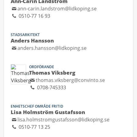
Ann-Carin Landström
ann-carin.landstrom@lidkoping.se
0510-77 16 93
STADSARKITEKT
Anders Hansson
anders.hansson@lidkoping.se
ORDFÖRANDE
Thomas Viksberg
thomas.viksberg@convinto.se
0708-745333
ENHETSCHEF OMRÅDE FRITID
Lisa Holmström Gustafsson
lisa.holmstromgustafsson@lidkoping.se
0510-77 13 25