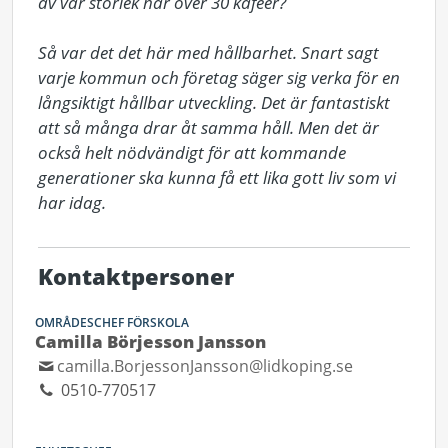
av vår storlek har över 30 kaféer?

Så var det det här med hållbarhet. Snart sagt 
varje kommun och företag säger sig verka för en 
långsiktigt hållbar utveckling. Det är fantastiskt 
att så många drar åt samma håll. Men det är 
också helt nödvändigt för att kommande 
generationer ska kunna få ett lika gott liv som vi 
har idag.
Kontaktpersoner
OMRÅDESCHEF FÖRSKOLA
Camilla Börjesson Jansson
camilla.BorjessonJansson@lidkoping.se
0510-770517