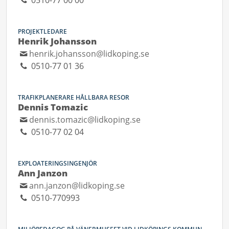
0510-77 00 00
PROJEKTLEDARE
Henrik Johansson
henrik.johansson@lidkoping.se
0510-77 01 36
TRAFIKPLANERARE HÅLLBARA RESOR
Dennis Tomazic
dennis.tomazic@lidkoping.se
0510-77 02 04
EXPLOATERINGSINGENJÖR
Ann Janzon
ann.janzon@lidkoping.se
0510-770993