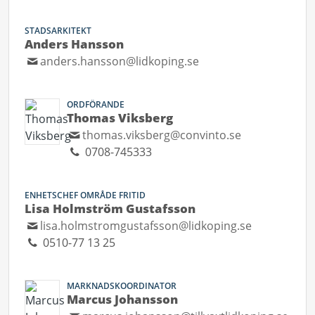
STADSARKITEKT
Anders Hansson
anders.hansson@lidkoping.se
ORDFÖRANDE
Thomas Viksberg
thomas.viksberg@convinto.se
0708-745333
ENHETSCHEF OMRÅDE FRITID
Lisa Holmström Gustafsson
lisa.holmstromgustafsson@lidkoping.se
0510-77 13 25
MARKNADSKOORDINATOR
Marcus Johansson