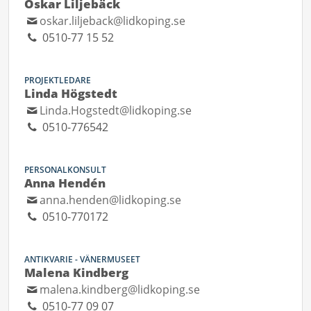
Oskar Liljebäck
oskar.liljeback@lidkoping.se
0510-77 15 52
PROJEKTLEDARE
Linda Högstedt
Linda.Hogstedt@lidkoping.se
0510-776542
PERSONALKONSULT
Anna Hendén
anna.henden@lidkoping.se
0510-770172
ANTIKVARIE - VÄNERMUSEET
Malena Kindberg
malena.kindberg@lidkoping.se
0510-77 09 07