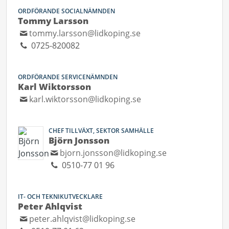
ORDFÖRANDE SOCIALNÄMNDEN
Tommy Larsson
tommy.larsson@lidkoping.se
0725-820082
ORDFÖRANDE SERVICENÄMNDEN
Karl Wiktorsson
karl.wiktorsson@lidkoping.se
CHEF TILLVÄXT, SEKTOR SAMHÄLLE
Björn Jonsson
bjorn.jonsson@lidkoping.se
0510-77 01 96
IT- OCH TEKNIKUTVECKLARE
Peter Ahlqvist
peter.ahlqvist@lidkoping.se