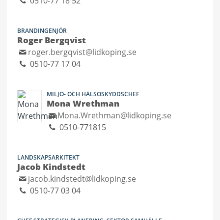
0510-77 18 52
BRANDINGENJÖR
Roger Bergqvist
roger.bergqvist@lidkoping.se
0510-77 17 04
MILJÖ- OCH HÄLSOSKYDDSCHEF
Mona Wrethman
Mona.Wrethman@lidkoping.se
0510-771815
LANDSKAPSARKITEKT
Jacob Kindstedt
jacob.kindstedt@lidkoping.se
0510-77 03 04