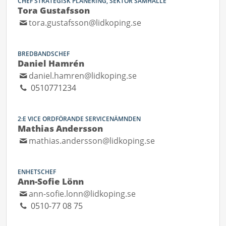
CHEF STRATEGISK PLANERING, SEKTOR SAMHÄLLE
Tora Gustafsson
tora.gustafsson@lidkoping.se
BREDBANDSCHEF
Daniel Hamrén
daniel.hamren@lidkoping.se
0510771234
2:E VICE ORDFÖRANDE SERVICENÄMNDEN
Mathias Andersson
mathias.andersson@lidkoping.se
ENHETSCHEF
Ann-Sofie Lönn
ann-sofie.lonn@lidkoping.se
0510-77 08 75