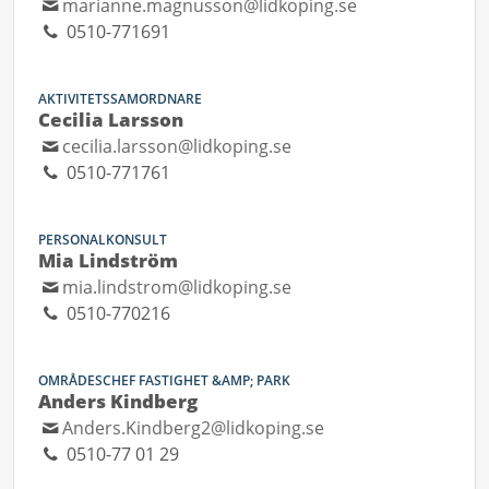
marianne.magnusson@lidkoping.se
0510-771691
AKTIVITETSSAMORDNARE
Cecilia Larsson
cecilia.larsson@lidkoping.se
0510-771761
PERSONALKONSULT
Mia Lindström
mia.lindstrom@lidkoping.se
0510-770216
OMRÅDESCHEF FASTIGHET &AMP; PARK
Anders Kindberg
Anders.Kindberg2@lidkoping.se
0510-77 01 29