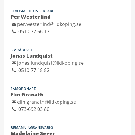
STADSMILÖUTVECKLARE
Per Westerlind
per.westerlind@lidkoping.se
0510-77 66 17
OMRÅDESCHEF
Jonas Lundquist
jonas.lundquist@lidkoping.se
0510-77 18 82
SAMORDNARE
Elin Granath
elin.granath@lidkoping.se
073-692 03 80
BEMANNINGSANSVARIG
Madelaine Seger