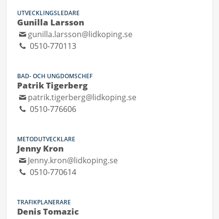
UTVECKLINGSLEDARE
Gunilla Larsson
gunilla.larsson@lidkoping.se
0510-770113
BAD- OCH UNGDOMSCHEF
Patrik Tigerberg
patrik.tigerberg@lidkoping.se
0510-776606
METODUTVECKLARE
Jenny Kron
Jenny.kron@lidkoping.se
0510-770614
TRAFIKPLANERARE
Denis Tomazic