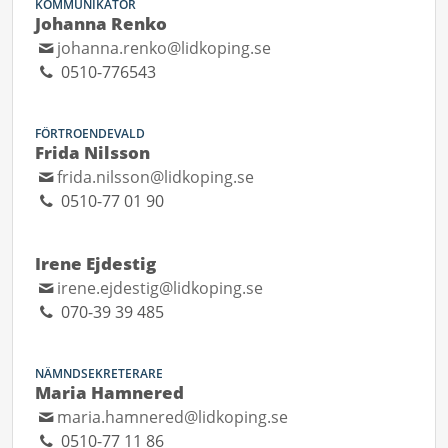
KOMMUNIKATÖR
Johanna Renko
johanna.renko@lidkoping.se
0510-776543
FÖRTROENDEVALD
Frida Nilsson
frida.nilsson@lidkoping.se
0510-77 01 90
Irene Ejdestig
irene.ejdestig@lidkoping.se
070-39 39 485
NÄMNDSEKRETERARE
Maria Hamnered
maria.hamnered@lidkoping.se
0510-77 11 86