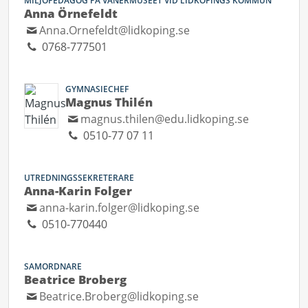
MILJÖPEDAGOG PÅ VÄNERMUSEET VID LIDKÖPINGS KOMMUN
Anna Örnefeldt
Anna.Ornefeldt@lidkoping.se
0768-777501
GYMNASIECHEF
Magnus Thilén
magnus.thilen@edu.lidkoping.se
0510-77 07 11
UTREDNINGSSEKRETERARE
Anna-Karin Folger
anna-karin.folger@lidkoping.se
0510-770440
SAMORDNARE
Beatrice Broberg
Beatrice.Broberg@lidkoping.se