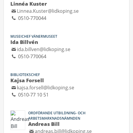
Linnéa Kuster
Linnea.Kuster@lidkoping.se
0510-770044
MUSEICHEF VÄNERMUSEET
Ida Billvén
ida.billven@lidkoping.se
0510-770064
BIBLIOTEKSCHEF
Kajsa Forsell
kajsa.forsell@lidkoping.se
0510-77 10 51
ORDFÖRANDE UTBILDNING- OCH
ARBETSMARKNADSNÄMNDEN
Andreas Bill
andreas.bill@lidkoping.se