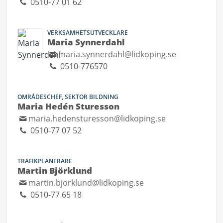
0510-77 01 62
VERKSAMHETSUTVECKLARE
Maria Synnerdahl
maria.synnerdahl@lidkoping.se
0510-776570
OMRÅDESCHEF, SEKTOR BILDNING
Maria Hedén Sturesson
maria.hedensturesson@lidkoping.se
0510-77 07 52
TRAFIKPLANERARE
Martin Björklund
martin.bjorklund@lidkoping.se
0510-77 65 18