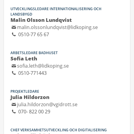
UTVECKLINGSLEDARE INTERNATIONALISERING OCH
LANDSBYGD
Malin Olsson Lundqvist
malin.olssonlundqvist@lidkoping.se
0510-77 65 67
ARBETSLEDARE BADHUSET
Sofia Leth
sofia.leth@lidkoping.se
0510-771443
PROJEKTLEDARE
Julia Hildorzon
julia.hildorzon@vgidrott.se
070- 822 00 29
CHEF VERKSAMHETSUTVECKLING OCH DIGITALISERING