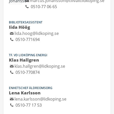
marcus.johansson@tillvaxtlidkoping.se
0510-77 06 65
BIBLIOTEKSASSISTENT
Iida Höög
lida.hoog@lidkoping.se
0510-771694
TF. VD LIDKÖPING ENERGI
Klas Hallgren
klas.hallgren@lidkoping.se
0510-770874
ENHETSCHEF ÄLDREOMSORG
Lena Karlsson
lena.karlsson@lidkoping.se
0510-77 17 53