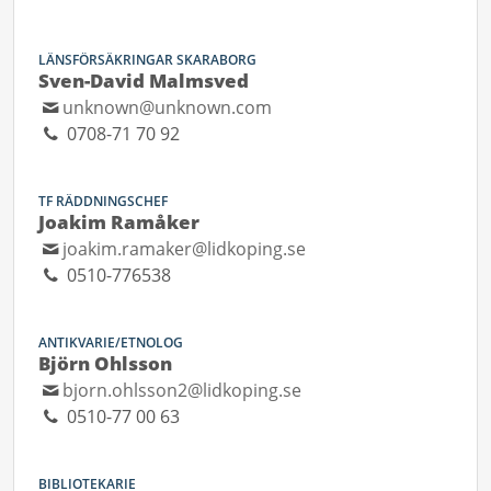
LÄNSFÖRSÄKRINGAR SKARABORG
Sven-David Malmsved
unknown@unknown.com
0708-71 70 92
TF RÄDDNINGSCHEF
Joakim Ramåker
joakim.ramaker@lidkoping.se
0510-776538
ANTIKVARIE/ETNOLOG
Björn Ohlsson
bjorn.ohlsson2@lidkoping.se
0510-77 00 63
BIBLIOTEKARIE