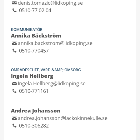
denis.tomazic@lidkoping.se
0510-77 02 04
KOMMUNIKATÖR
Annika Bäckström
annika.backstrom@lidkoping.se
0510-770457
OMRÅDESCHEF, VÅRD &AMP; OMSORG
Ingela Hellberg
Ingela.Hellberg@lidkoping.se
0510-771161
Andrea Johansson
andrea.johansson@lackokinnekulle.se
0510-306282