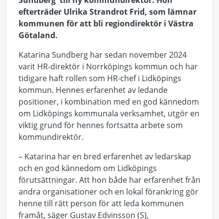
Sundberg till ny kommundirektör. Hon
efterträder Ulrika Strandrot Frid, som lämnar
kommunen för att bli regiondirektör i Västra
Götaland.
Katarina Sundberg har sedan november 2024
varit HR-direktör i Norrköpings kommun och har
tidigare haft rollen som HR-chef i Lidköpings
kommun. Hennes erfarenhet av ledande
positioner, i kombination med en god kännedom
om Lidköpings kommunala verksamhet, utgör en
viktig grund för hennes fortsatta arbete som
kommundirektör.
– Katarina har en bred erfarenhet av ledarskap
och en god kännedom om Lidköpings
förutsättningar. Att hon både har erfarenhet från
andra organisationer och en lokal förankring gör
henne till rätt person för att leda kommunen
framåt, säger Gustav Edvinsson (S),