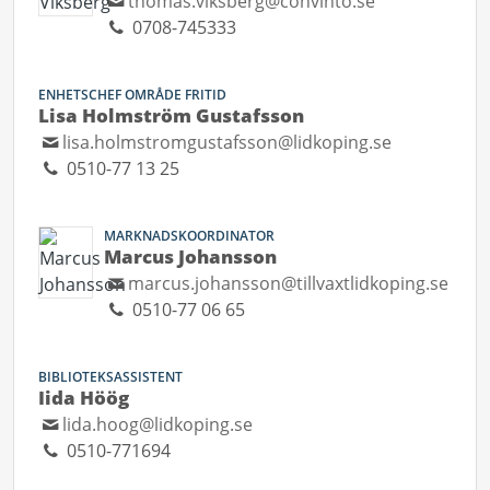
thomas.viksberg@convinto.se
0708-745333
ENHETSCHEF OMRÅDE FRITID
Lisa Holmström Gustafsson
lisa.holmstromgustafsson@lidkoping.se
0510-77 13 25
MARKNADSKOORDINATOR
Marcus Johansson
marcus.johansson@tillvaxtlidkoping.se
0510-77 06 65
BIBLIOTEKSASSISTENT
Iida Höög
lida.hoog@lidkoping.se
0510-771694