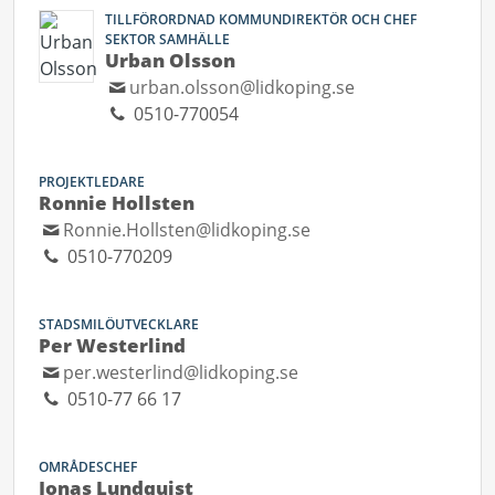
TILLFÖRORDNAD KOMMUNDIREKTÖR OCH CHEF
SEKTOR SAMHÄLLE
Urban Olsson
urban.olsson@lidkoping.se
0510-770054
PROJEKTLEDARE
Ronnie Hollsten
Ronnie.Hollsten@lidkoping.se
0510-770209
STADSMILÖUTVECKLARE
Per Westerlind
per.westerlind@lidkoping.se
0510-77 66 17
OMRÅDESCHEF
Jonas Lundquist