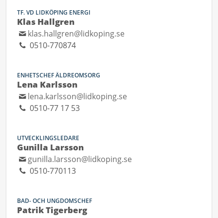
TF. VD LIDKÖPING ENERGI
Klas Hallgren
klas.hallgren@lidkoping.se
0510-770874
ENHETSCHEF ÄLDREOMSORG
Lena Karlsson
lena.karlsson@lidkoping.se
0510-77 17 53
UTVECKLINGSLEDARE
Gunilla Larsson
gunilla.larsson@lidkoping.se
0510-770113
BAD- OCH UNGDOMSCHEF
Patrik Tigerberg