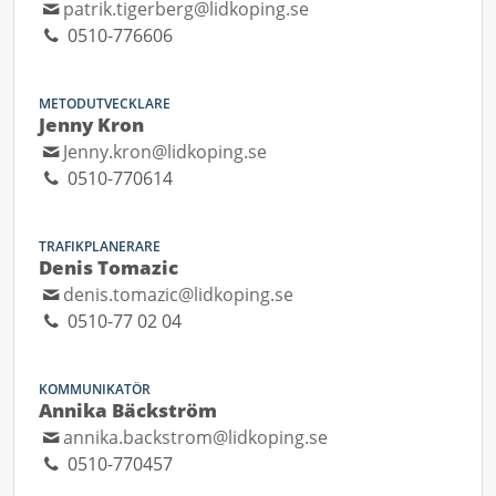
patrik.tigerberg@lidkoping.se
0510-776606
METODUTVECKLARE
Jenny Kron
Jenny.kron@lidkoping.se
0510-770614
TRAFIKPLANERARE
Denis Tomazic
denis.tomazic@lidkoping.se
0510-77 02 04
KOMMUNIKATÖR
Annika Bäckström
annika.backstrom@lidkoping.se
0510-770457