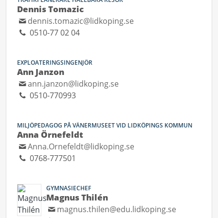
Dennis Tomazic
dennis.tomazic@lidkoping.se
0510-77 02 04
EXPLOATERINGSINGENJÖR
Ann Janzon
ann.janzon@lidkoping.se
0510-770993
MILJÖPEDAGOG PÅ VÄNERMUSEET VID LIDKÖPINGS KOMMUN
Anna Örnefeldt
Anna.Ornefeldt@lidkoping.se
0768-777501
GYMNASIECHEF
Magnus Thilén
magnus.thilen@edu.lidkoping.se