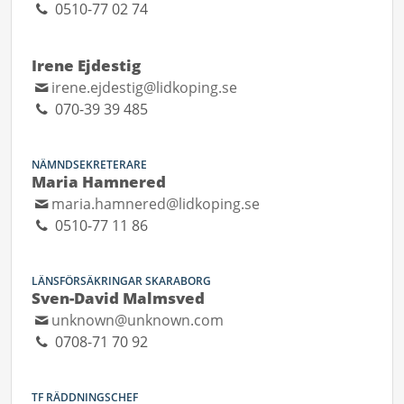
0510-77 02 74
Irene Ejdestig
irene.ejdestig@lidkoping.se
070-39 39 485
NÄMNDSEKRETERARE
Maria Hamnered
maria.hamnered@lidkoping.se
0510-77 11 86
LÄNSFÖRSÄKRINGAR SKARABORG
Sven-David Malmsved
unknown@unknown.com
0708-71 70 92
TF RÄDDNINGSCHEF