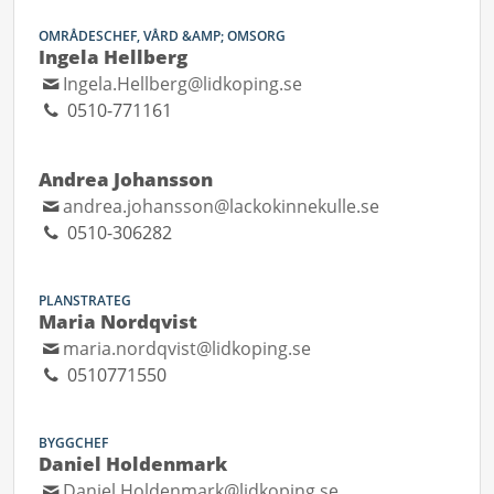
OMRÅDESCHEF, VÅRD &AMP; OMSORG
Ingela Hellberg
Ingela.Hellberg@lidkoping.se
0510-771161
Andrea Johansson
andrea.johansson@lackokinnekulle.se
0510-306282
PLANSTRATEG
Maria Nordqvist
maria.nordqvist@lidkoping.se
0510771550
BYGGCHEF
Daniel Holdenmark
Daniel.Holdenmark@lidkoping.se