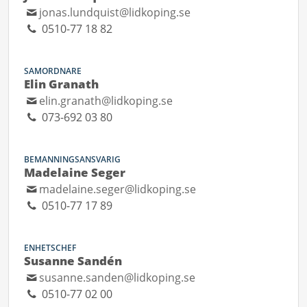
jonas.lundquist@lidkoping.se
0510-77 18 82
SAMORDNARE
Elin Granath
elin.granath@lidkoping.se
073-692 03 80
BEMANNINGSANSVARIG
Madelaine Seger
madelaine.seger@lidkoping.se
0510-77 17 89
ENHETSCHEF
Susanne Sandén
susanne.sanden@lidkoping.se
0510-77 02 00