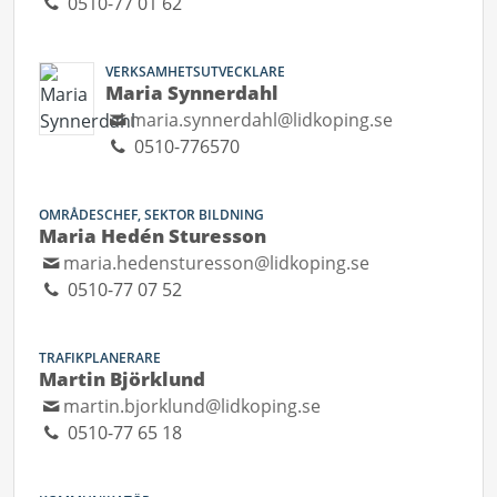
0510-77 01 62
VERKSAMHETSUTVECKLARE
Maria Synnerdahl
maria.synnerdahl@lidkoping.se
0510-776570
OMRÅDESCHEF, SEKTOR BILDNING
Maria Hedén Sturesson
maria.hedensturesson@lidkoping.se
0510-77 07 52
TRAFIKPLANERARE
Martin Björklund
martin.bjorklund@lidkoping.se
0510-77 65 18