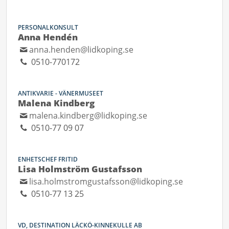
PERSONALKONSULT
Anna Hendén
anna.henden@lidkoping.se
0510-770172
ANTIKVARIE - VÄNERMUSEET
Malena Kindberg
malena.kindberg@lidkoping.se
0510-77 09 07
ENHETSCHEF FRITID
Lisa Holmström Gustafsson
lisa.holmstromgustafsson@lidkoping.se
0510-77 13 25
VD, DESTINATION LÄCKÖ-KINNEKULLE AB