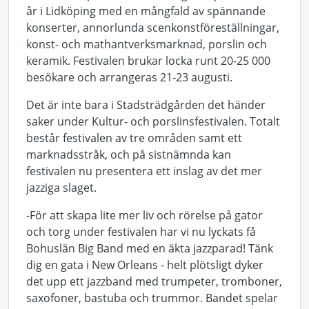
år i Lidköping med en mångfald av spännande
konserter, annorlunda scenkonstföreställningar,
konst- och mathantverksmarknad, porslin och
keramik. Festivalen brukar locka runt 20-25 000
besökare och arrangeras 21-23 augusti.
Det är inte bara i Stadsträdgården det händer
saker under Kultur- och porslinsfestivalen. Totalt
består festivalen av tre områden samt ett
marknadsstråk, och på sistnämnda kan
festivalen nu presentera ett inslag av det mer
jazziga slaget.
-För att skapa lite mer liv och rörelse på gator
och torg under festivalen har vi nu lyckats få
Bohuslän Big Band med en äkta jazzparad! Tänk
dig en gata i New Orleans - helt plötsligt dyker
det upp ett jazzband med trumpeter, tromboner,
saxofoner, bastuba och trummor. Bandet spelar