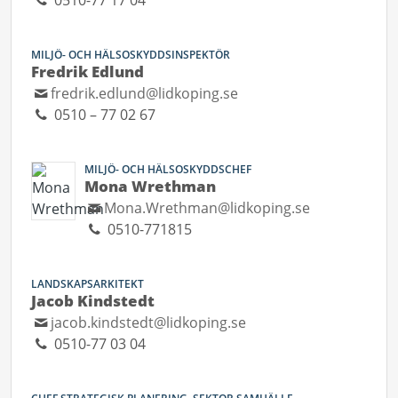
0510-77 17 04
MILJÖ- OCH HÄLSOSKYDDSINSPEKTÖR
Fredrik Edlund
fredrik.edlund@lidkoping.se
0510 – 77 02 67
MILJÖ- OCH HÄLSOSKYDDSCHEF
Mona Wrethman
Mona.Wrethman@lidkoping.se
0510-771815
LANDSKAPSARKITEKT
Jacob Kindstedt
jacob.kindstedt@lidkoping.se
0510-77 03 04