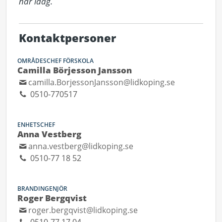
har idag.
Kontaktpersoner
OMRÅDESCHEF FÖRSKOLA
Camilla Börjesson Jansson
camilla.BorjessonJansson@lidkoping.se
0510-770517
ENHETSCHEF
Anna Vestberg
anna.vestberg@lidkoping.se
0510-77 18 52
BRANDINGENJÖR
Roger Bergqvist
roger.bergqvist@lidkoping.se