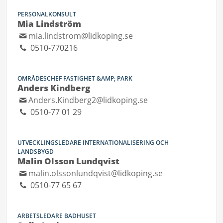
PERSONALKONSULT
Mia Lindström
mia.lindstrom@lidkoping.se
0510-770216
OMRÅDESCHEF FASTIGHET &AMP; PARK
Anders Kindberg
Anders.Kindberg2@lidkoping.se
0510-77 01 29
UTVECKLINGSLEDARE INTERNATIONALISERING OCH
LANDSBYGD
Malin Olsson Lundqvist
malin.olssonlundqvist@lidkoping.se
0510-77 65 67
ARBETSLEDARE BADHUSET