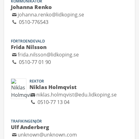
KOMMUNIKATÖR
Johanna Renko
johanna.renko@lidkoping.se
0510-776543
FÖRTROENDEVALD
Frida Nilsson
frida.nilsson@lidkoping.se
0510-77 01 90
REKTOR
Niklas Holmqvist
niklas.holmqvist@edu.lidkoping.se
0510-77 13 04
TRAFIKINGENJÖR
Ulf Anderberg
unknown@unknown.com