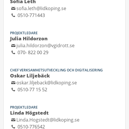
Sofia Leth
sofia.leth@lidkoping.se
0510-771443
PROJEKTLEDARE
Julia Hildorzon
julia.hildorzon@vgidrott.se
070- 822 00 29
CHEF VERKSAMHETSUTVECKLING OCH DIGITALISERING
Oskar Liljebäck
oskar.liljeback@lidkoping.se
0510-77 15 52
PROJEKTLEDARE
Linda Högstedt
Linda.Hogstedt@lidkoping.se
0510-776542