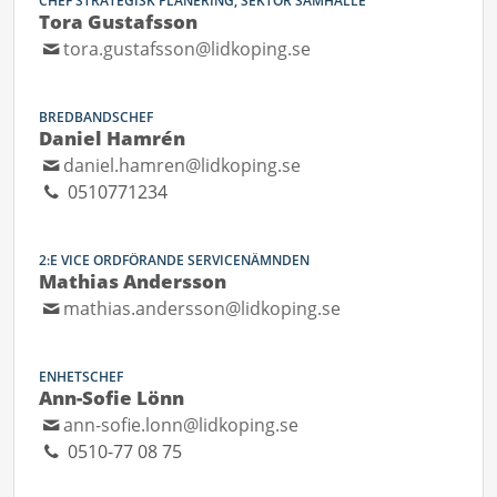
CHEF STRATEGISK PLANERING, SEKTOR SAMHÄLLE
Tora Gustafsson
tora.gustafsson@lidkoping.se
BREDBANDSCHEF
Daniel Hamrén
daniel.hamren@lidkoping.se
0510771234
2:E VICE ORDFÖRANDE SERVICENÄMNDEN
Mathias Andersson
mathias.andersson@lidkoping.se
ENHETSCHEF
Ann-Sofie Lönn
ann-sofie.lonn@lidkoping.se
0510-77 08 75