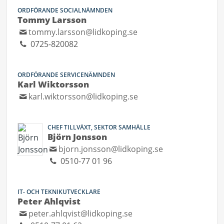
ORDFÖRANDE SOCIALNÄMNDEN
Tommy Larsson
tommy.larsson@lidkoping.se
0725-820082
ORDFÖRANDE SERVICENÄMNDEN
Karl Wiktorsson
karl.wiktorsson@lidkoping.se
CHEF TILLVÄXT, SEKTOR SAMHÄLLE
Björn Jonsson
bjorn.jonsson@lidkoping.se
0510-77 01 96
IT- OCH TEKNIKUTVECKLARE
Peter Ahlqvist
peter.ahlqvist@lidkoping.se