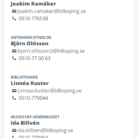
Joakim Ramåker
joakim.ramaker@lidkoping.se
0510-776538
ANTIKVARIE/ETNOLOG
Björn Ohlsson
bjorn.ohlsson2@lidkoping.se
0510-77 00 63
BIBLIOTEKARIE
Linnéa Kuster
Linnea.Kuster@lidkoping.se
0510-770044
MUSEICHEF VÄNERMUSEET
Ida Billvén
ida.billven@lidkoping.se
0510-770064