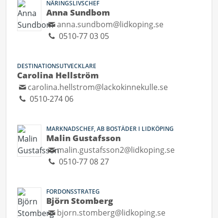
NÄRINGSLIVSCHEF
Anna Sundbom
anna.sundbom@lidkoping.se
0510-77 03 05
DESTINATIONSUTVECKLARE
Carolina Hellström
carolina.hellstrom@lackokinnekulle.se
0510-274 06
MARKNADSCHEF, AB BOSTÄDER I LIDKÖPING
Malin Gustafsson
malin.gustafsson2@lidkoping.se
0510-77 08 27
FORDONSSTRATEG
Björn Stomberg
bjorn.stomberg@lidkoping.se