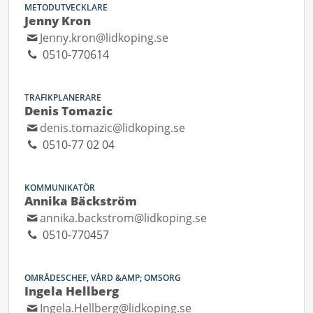
METODUTVECKLARE
Jenny Kron
Jenny.kron@lidkoping.se
0510-770614
TRAFIKPLANERARE
Denis Tomazic
denis.tomazic@lidkoping.se
0510-77 02 04
KOMMUNIKATÖR
Annika Bäckström
annika.backstrom@lidkoping.se
0510-770457
OMRÅDESCHEF, VÅRD &AMP; OMSORG
Ingela Hellberg
Ingela.Hellberg@lidkoping.se