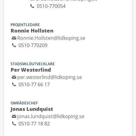
0510-770054
PROJEKTLEDARE
Ronnie Hollsten
Ronnie.Hollsten@lidkoping.se
0510-770209
STADSMILÖUTVECKLARE
Per Westerlind
per.westerlind@lidkoping.se
0510-77 66 17
OMRÅDESCHEF
Jonas Lundquist
jonas.lundquist@lidkoping.se
0510-77 18 82