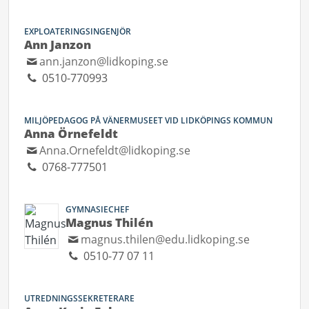
EXPLOATERINGSINGENJÖR
Ann Janzon
ann.janzon@lidkoping.se
0510-770993
MILJÖPEDAGOG PÅ VÄNERMUSEET VID LIDKÖPINGS KOMMUN
Anna Örnefeldt
Anna.Ornefeldt@lidkoping.se
0768-777501
GYMNASIECHEF
Magnus Thilén
magnus.thilen@edu.lidkoping.se
0510-77 07 11
UTREDNINGSSEKRETERARE