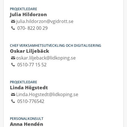
PROJEKTLEDARE
Julia Hildorzon
julia.hildorzon@vgidrott.se
070- 822 00 29
CHEF VERKSAMHETSUTVECKLING OCH DIGITALISERING
Oskar Liljebäck
oskar.liljeback@lidkoping.se
0510-77 15 52
PROJEKTLEDARE
Linda Högstedt
Linda.Hogstedt@lidkoping.se
0510-776542
PERSONALKONSULT
Anna Hendén