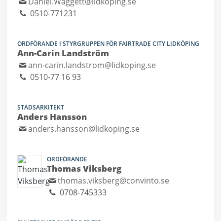
Daniel.Waggett@lidkoping.se
0510-771231
ORDFÖRANDE I STYRGRUPPEN FÖR FAIRTRADE CITY LIDKÖPING
Ann-Carin Landström
ann-carin.landstrom@lidkoping.se
0510-77 16 93
STADSARKITEKT
Anders Hansson
anders.hansson@lidkoping.se
ORDFÖRANDE
Thomas Viksberg
thomas.viksberg@convinto.se
0708-745333