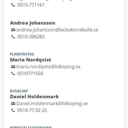
0510-771161
Andrea Johansson
andrea.johansson@lackokinnekulle.se
0510-306282
PLANSTRATEG
Maria Nordqvist
maria.nordqvist@lidkoping.se
0510771550
BYGGCHEF
Daniel Holdenmark
Daniel.Holdenmark@lidkoping.se
0510-77 02 25
BEBYGGELSEANTIKVARIE