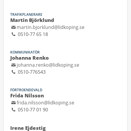
TRAFIKPLANERARE
Martin Björklund
martin.bjorklund@lidkoping.se
0510-77 65 18
KOMMUNIKATÖR
Johanna Renko
johanna.renko@lidkoping.se
0510-776543
FÖRTROENDEVALD
Frida Nilsson
frida.nilsson@lidkoping.se
0510-77 01 90
Irene Ejdestig