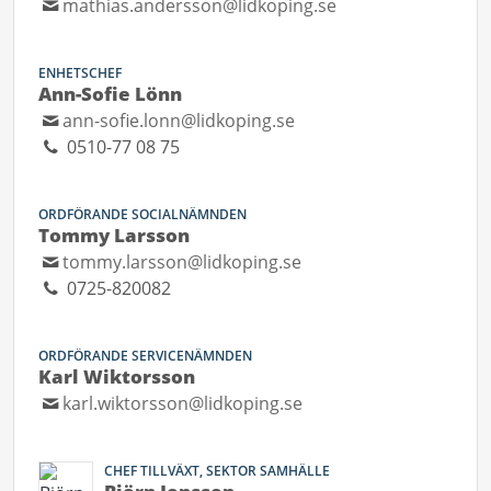
mathias.andersson@lidkoping.se
ENHETSCHEF
Ann-Sofie Lönn
ann-sofie.lonn@lidkoping.se
0510-77 08 75
ORDFÖRANDE SOCIALNÄMNDEN
Tommy Larsson
tommy.larsson@lidkoping.se
0725-820082
ORDFÖRANDE SERVICENÄMNDEN
Karl Wiktorsson
karl.wiktorsson@lidkoping.se
CHEF TILLVÄXT, SEKTOR SAMHÄLLE