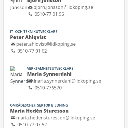
Björn Jonsson
bjorn.jonsson@lidkoping.se
0510-77 01 96
IT- OCH TEKNIKUTVECKLARE
Peter Ahlqvist
peter.ahlqvist@lidkoping.se
0510-77 01 62
VERKSAMHETSUTVECKLARE
Maria Synnerdahl
maria.synnerdahl@lidkoping.se
0510-776570
OMRÅDESCHEF, SEKTOR BILDNING
Maria Hedén Sturesson
maria.hedensturesson@lidkoping.se
0510-77 07 52