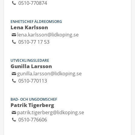
0510-770874
ENHETSCHEF ÄLDREOMSORG
Lena Karlsson
lena.karlsson@lidkoping.se
0510-77 17 53
UTVECKLINGSLEDARE
Gunilla Larsson
gunilla.larsson@lidkoping.se
0510-770113
BAD- OCH UNGDOMSCHEF
Patrik Tigerberg
patrik.tigerberg@lidkoping.se
0510-776606