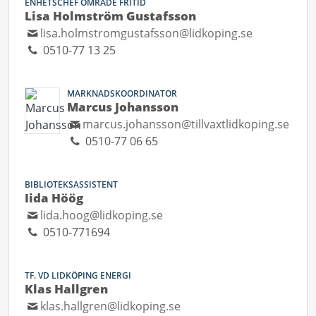
ENHETSCHEF OMRÅDE FRITID
Lisa Holmström Gustafsson
lisa.holmstromgustafsson@lidkoping.se
0510-77 13 25
MARKNADSKOORDINATOR
Marcus Johansson
marcus.johansson@tillvaxtlidkoping.se
0510-77 06 65
BIBLIOTEKSASSISTENT
Iida Höög
lida.hoog@lidkoping.se
0510-771694
TF. VD LIDKÖPING ENERGI
Klas Hallgren
klas.hallgren@lidkoping.se