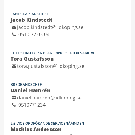
LANDSKAPSARKITEKT
Jacob Kindstedt
jacob.kindstedt@lidkoping.se
0510-77 03 04
CHEF STRATEGISK PLANERING, SEKTOR SAMHÄLLE
Tora Gustafsson
tora.gustafsson@lidkoping.se
BREDBANDSCHEF
Daniel Hamrén
daniel.hamren@lidkoping.se
0510771234
2:E VICE ORDFÖRANDE SERVICENÄMNDEN
Mathias Andersson