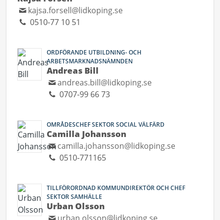
kajsa.forsell@lidkoping.se
0510-77 10 51
ORDFÖRANDE UTBILDNING- OCH
ARBETSMARKNADSNÄMNDEN
Andreas Bill
andreas.bill@lidkoping.se
0707-99 66 73
OMRÅDESCHEF SEKTOR SOCIAL VÄLFÄRD
Camilla Johansson
camilla.johansson@lidkoping.se
0510-771165
TILLFÖRORDNAD KOMMUNDIREKTÖR OCH CHEF
SEKTOR SAMHÄLLE
Urban Olsson
urban.olsson@lidkoping.se