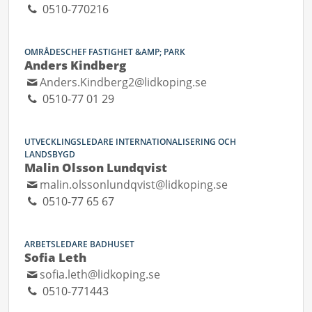
0510-770216
OMRÅDESCHEF FASTIGHET &AMP; PARK
Anders Kindberg
Anders.Kindberg2@lidkoping.se
0510-77 01 29
UTVECKLINGSLEDARE INTERNATIONALISERING OCH
LANDSBYGD
Malin Olsson Lundqvist
malin.olssonlundqvist@lidkoping.se
0510-77 65 67
ARBETSLEDARE BADHUSET
Sofia Leth
sofia.leth@lidkoping.se
0510-771443