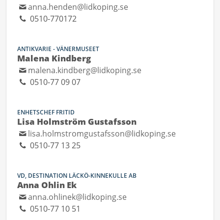
anna.henden@lidkoping.se
0510-770172
ANTIKVARIE - VÄNERMUSEET
Malena Kindberg
malena.kindberg@lidkoping.se
0510-77 09 07
ENHETSCHEF FRITID
Lisa Holmström Gustafsson
lisa.holmstromgustafsson@lidkoping.se
0510-77 13 25
VD, DESTINATION LÄCKÖ-KINNEKULLE AB
Anna Ohlin Ek
anna.ohlinek@lidkoping.se
0510-77 10 51