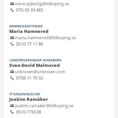
irene.ejdestig@lidkoping.se
070-39 39 485
NÄMNDSEKRETERARE
Maria Hamnered
maria.hamnered@lidkoping.se
0510-77 11 86
LÄNSFÖRSÄKRINGAR SKARABORG
Sven-David Malmsved
unknown@unknown.com
0708-71 70 92
TF RÄDDNINGSCHEF
Joakim Ramåker
joakim.ramaker@lidkoping.se
0510-776538