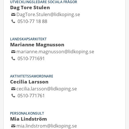
UTVECKLINGSLEDARE SOCIALA FRÅGOR
Dag Tore Stulen
DagTore.Stulen@lidkoping.se
0510-77 18 88
LANDSKAPSARKITEKT
Marianne Magnusson
marianne.magnusson@lidkoping.se
0510-771691
AKTIVITETSSAMORDNARE
Cecilia Larsson
cecilia.larsson@lidkoping.se
0510-771761
PERSONALKONSULT
Mia Lindström
mia.lindstrom@lidkoping.se