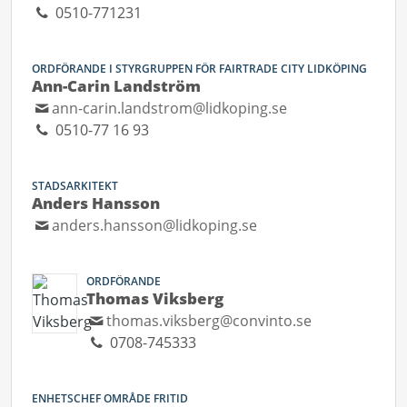
0510-771231
ORDFÖRANDE I STYRGRUPPEN FÖR FAIRTRADE CITY LIDKÖPING
Ann-Carin Landström
ann-carin.landstrom@lidkoping.se
0510-77 16 93
STADSARKITEKT
Anders Hansson
anders.hansson@lidkoping.se
ORDFÖRANDE
Thomas Viksberg
thomas.viksberg@convinto.se
0708-745333
ENHETSCHEF OMRÅDE FRITID