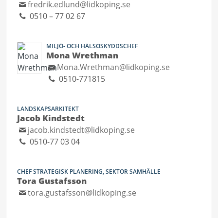
fredrik.edlund@lidkoping.se
0510 – 77 02 67
MILJÖ- OCH HÄLSOSKYDDSCHEF
Mona Wrethman
Mona.Wrethman@lidkoping.se
0510-771815
LANDSKAPSARKITEKT
Jacob Kindstedt
jacob.kindstedt@lidkoping.se
0510-77 03 04
CHEF STRATEGISK PLANERING, SEKTOR SAMHÄLLE
Tora Gustafsson
tora.gustafsson@lidkoping.se