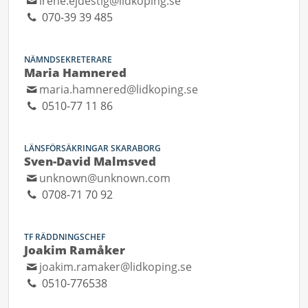
irene.ejdestig@lidkoping.se
070-39 39 485
NÄMNDSEKRETERARE
Maria Hamnered
maria.hamnered@lidkoping.se
0510-77 11 86
LÄNSFÖRSÄKRINGAR SKARABORG
Sven-David Malmsved
unknown@unknown.com
0708-71 70 92
TF RÄDDNINGSCHEF
Joakim Ramåker
joakim.ramaker@lidkoping.se
0510-776538