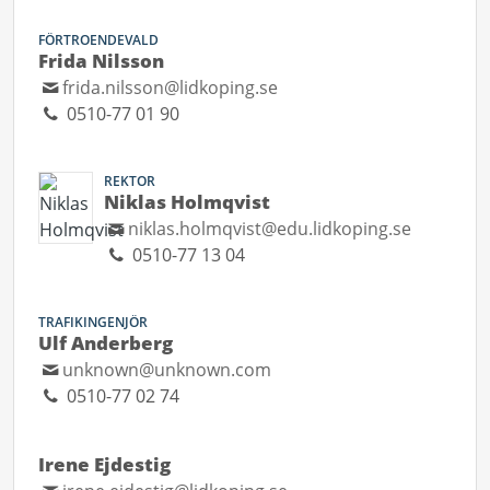
FÖRTROENDEVALD
Frida Nilsson
frida.nilsson@lidkoping.se
0510-77 01 90
REKTOR
Niklas Holmqvist
niklas.holmqvist@edu.lidkoping.se
0510-77 13 04
TRAFIKINGENJÖR
Ulf Anderberg
unknown@unknown.com
0510-77 02 74
Irene Ejdestig