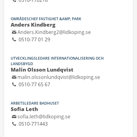
0510-770216
OMRÅDESCHEF FASTIGHET &AMP; PARK
Anders Kindberg
Anders.Kindberg2@lidkoping.se
0510-77 01 29
UTVECKLINGSLEDARE INTERNATIONALISERING OCH
LANDSBYGD
Malin Olsson Lundqvist
malin.olssonlundqvist@lidkoping.se
0510-77 65 67
ARBETSLEDARE BADHUSET
Sofia Leth
sofia.leth@lidkoping.se
0510-771443