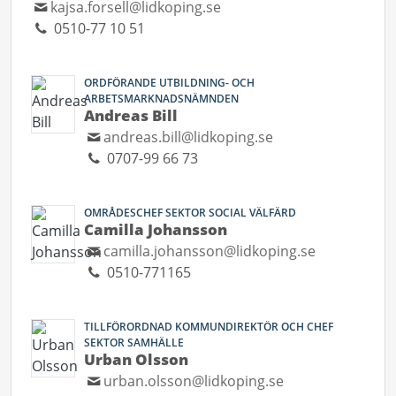
kajsa.forsell@lidkoping.se
0510-77 10 51
ORDFÖRANDE UTBILDNING- OCH
ARBETSMARKNADSNÄMNDEN
Andreas Bill
andreas.bill@lidkoping.se
0707-99 66 73
OMRÅDESCHEF SEKTOR SOCIAL VÄLFÄRD
Camilla Johansson
camilla.johansson@lidkoping.se
0510-771165
TILLFÖRORDNAD KOMMUNDIREKTÖR OCH CHEF
SEKTOR SAMHÄLLE
Urban Olsson
urban.olsson@lidkoping.se