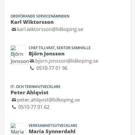
ORDFÖRANDE SERVICENÄMNDEN
Karl Wiktorsson
karl.wiktorsson@lidkoping.se
CHEF TILLVÄXT, SEKTOR SAMHÄLLE
Björn Jonsson
bjorn.jonsson@lidkoping.se
0510-77 01 96
IT- OCH TEKNIKUTVECKLARE
Peter Ahlqvist
peter.ahlqvist@lidkoping.se
0510-77 01 62
VERKSAMHETSUTVECKLARE
Maria Synnerdahl