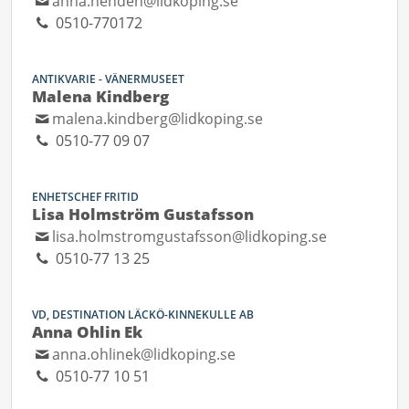
anna.henden@lidkoping.se
0510-770172
ANTIKVARIE - VÄNERMUSEET
Malena Kindberg
malena.kindberg@lidkoping.se
0510-77 09 07
ENHETSCHEF FRITID
Lisa Holmström Gustafsson
lisa.holmstromgustafsson@lidkoping.se
0510-77 13 25
VD, DESTINATION LÄCKÖ-KINNEKULLE AB
Anna Ohlin Ek
anna.ohlinek@lidkoping.se
0510-77 10 51