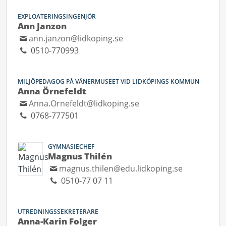
EXPLOATERINGSINGENJÖR
Ann Janzon
ann.janzon@lidkoping.se
0510-770993
MILJÖPEDAGOG PÅ VÄNERMUSEET VID LIDKÖPINGS KOMMUN
Anna Örnefeldt
Anna.Ornefeldt@lidkoping.se
0768-777501
GYMNASIECHEF
Magnus Thilén
magnus.thilen@edu.lidkoping.se
0510-77 07 11
UTREDNINGSSEKRETERARE
Anna-Karin Folger