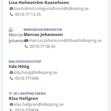
Lisa Holmström Gustafsson
lisa.holmstromgustafsson@lidkoping.se
0510-77 13 25
MARKNADSKOORDINATOR
Marcus Johansson
marcus.johansson@tillvaxtlidkoping.se
0510-77 06 65
BIBLIOTEKSASSISTENT
Iida Höög
lida.hoog@lidkoping.se
0510-771694
TF. VD LIDKÖPING ENERGI
Klas Hallgren
klas.hallgren@lidkoping.se
0510-770874