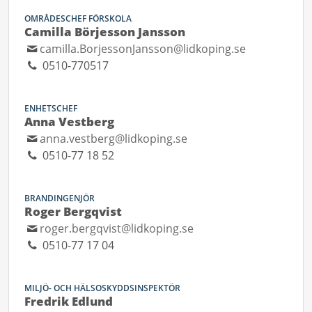
OMRÅDESCHEF FÖRSKOLA
Camilla Börjesson Jansson
camilla.BorjessonJansson@lidkoping.se
0510-770517
ENHETSCHEF
Anna Vestberg
anna.vestberg@lidkoping.se
0510-77 18 52
BRANDINGENJÖR
Roger Bergqvist
roger.bergqvist@lidkoping.se
0510-77 17 04
MILJÖ- OCH HÄLSOSKYDDSINSPEKTÖR
Fredrik Edlund