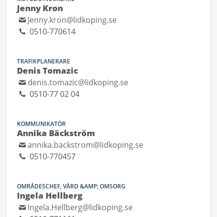
Jenny Kron
Jenny.kron@lidkoping.se
0510-770614
TRAFIKPLANERARE
Denis Tomazic
denis.tomazic@lidkoping.se
0510-77 02 04
KOMMUNIKATÖR
Annika Bäckström
annika.backstrom@lidkoping.se
0510-770457
OMRÅDESCHEF, VÅRD &AMP; OMSORG
Ingela Hellberg
Ingela.Hellberg@lidkoping.se