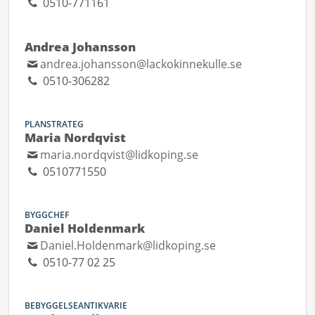
0510-771161
Andrea Johansson
andrea.johansson@lackokinnekulle.se
0510-306282
PLANSTRATEG
Maria Nordqvist
maria.nordqvist@lidkoping.se
0510771550
BYGGCHEF
Daniel Holdenmark
Daniel.Holdenmark@lidkoping.se
0510-77 02 25
BEBYGGELSEANTIKVARIE