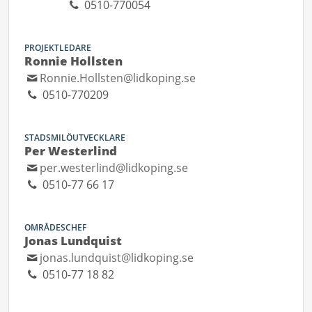
0510-770054
PROJEKTLEDARE
Ronnie Hollsten
Ronnie.Hollsten@lidkoping.se
0510-770209
STADSMILÖUTVECKLARE
Per Westerlind
per.westerlind@lidkoping.se
0510-77 66 17
OMRÅDESCHEF
Jonas Lundquist
jonas.lundquist@lidkoping.se
0510-77 18 82