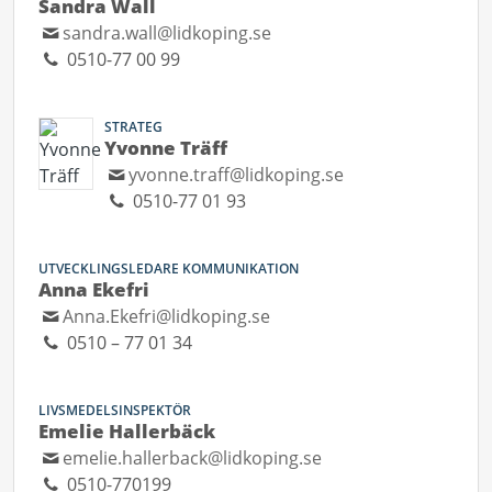
Sandra Wall
sandra.wall@lidkoping.se
0510-77 00 99
STRATEG
Yvonne Träff
yvonne.traff@lidkoping.se
0510-77 01 93
UTVECKLINGSLEDARE KOMMUNIKATION
Anna Ekefri
Anna.Ekefri@lidkoping.se
0510 – 77 01 34
LIVSMEDELSINSPEKTÖR
Emelie Hallerbäck
emelie.hallerback@lidkoping.se
0510-770199