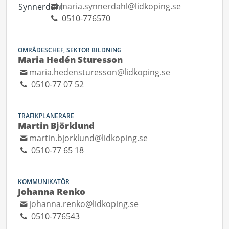
maria.synnerdahl@lidkoping.se
0510-776570
OMRÅDESCHEF, SEKTOR BILDNING
Maria Hedén Sturesson
maria.hedensturesson@lidkoping.se
0510-77 07 52
TRAFIKPLANERARE
Martin Björklund
martin.bjorklund@lidkoping.se
0510-77 65 18
KOMMUNIKATÖR
Johanna Renko
johanna.renko@lidkoping.se
0510-776543