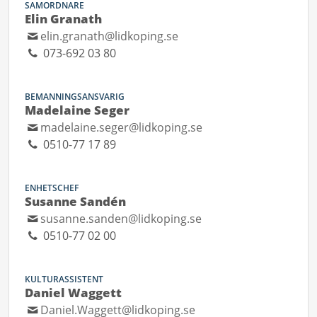
SAMORDNARE
Elin Granath
elin.granath@lidkoping.se
073-692 03 80
BEMANNINGSANSVARIG
Madelaine Seger
madelaine.seger@lidkoping.se
0510-77 17 89
ENHETSCHEF
Susanne Sandén
susanne.sanden@lidkoping.se
0510-77 02 00
KULTURASSISTENT
Daniel Waggett
Daniel.Waggett@lidkoping.se