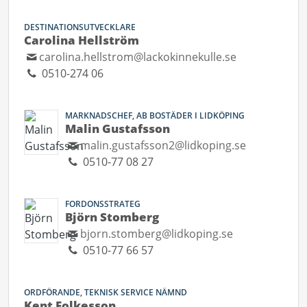
DESTINATIONSUTVECKLARE
Carolina Hellström
carolina.hellstrom@lackokinnekulle.se
0510-274 06
MARKNADSCHEF, AB BOSTÄDER I LIDKÖPING
Malin Gustafsson
malin.gustafsson2@lidkoping.se
0510-77 08 27
FORDONSSTRATEG
Björn Stomberg
bjorn.stomberg@lidkoping.se
0510-77 66 57
ORDFÖRANDE, TEKNISK SERVICE NÄMND
Kent Folkesson