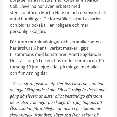
började måla i höstas med konstnären Africa
Coll. Eleverna har även arbetat med
stenskulptören Martin Hanson och utsmyckat ett
antal bumlingar. De föreställer fiskar i akvarier
och bidrar också till en roligare och mer
personlig skolgård.
Förutom muralmålningar och keramikarbeten
har årskurs 6 har tillverkat masker i gips
tillsammans med konstnären Anette Sjölander.
De ställs ut på Folkets hus under sommaren. På
torsdag 13 juni bjuds det på mingel med bild-
och filmvisning där.
– Vi ser stora positiva effekter hos eleverna som har
deltagit i Skapande skola. Särskilt roligt är det denna
gång då elevernas alster blivit beständiga eftersom
de är utsmyckningar på skolgården. Jag hoppas att
Östbyskolan får möjlighet att delta i fler Skapande
skola-projekt framöver, säger Åsa Fyhr, rektor på