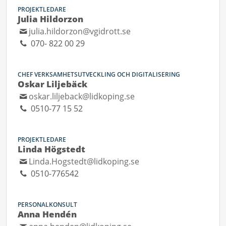
PROJEKTLEDARE
Julia Hildorzon
julia.hildorzon@vgidrott.se
070- 822 00 29
CHEF VERKSAMHETSUTVECKLING OCH DIGITALISERING
Oskar Liljebäck
oskar.liljeback@lidkoping.se
0510-77 15 52
PROJEKTLEDARE
Linda Högstedt
Linda.Hogstedt@lidkoping.se
0510-776542
PERSONALKONSULT
Anna Hendén