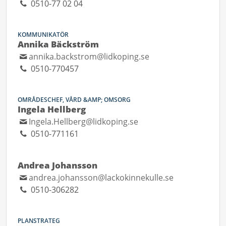
0510-77 02 04
KOMMUNIKATÖR
Annika Bäckström
annika.backstrom@lidkoping.se
0510-770457
OMRÅDESCHEF, VÅRD &AMP; OMSORG
Ingela Hellberg
Ingela.Hellberg@lidkoping.se
0510-771161
Andrea Johansson
andrea.johansson@lackokinnekulle.se
0510-306282
PLANSTRATEG