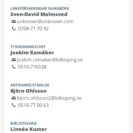
LÄNSFÖRSÄKRINGAR SKARABORG
Sven-David Malmsved
unknown@unknown.com
0708-71 70 92
TF RÄDDNINGSCHEF
Joakim Ramåker
joakim.ramaker@lidkoping.se
0510-776538
ANTIKVARIE/ETNOLOG
Björn Ohlsson
bjorn.ohlsson2@lidkoping.se
0510-77 00 63
BIBLIOTEKARIE
Linnéa Kuster