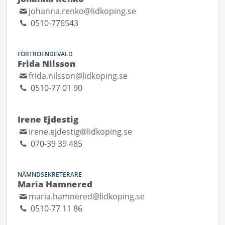
johanna.renko@lidkoping.se
0510-776543
FÖRTROENDEVALD
Frida Nilsson
frida.nilsson@lidkoping.se
0510-77 01 90
Irene Ejdestig
irene.ejdestig@lidkoping.se
070-39 39 485
NÄMNDSEKRETERARE
Maria Hamnered
maria.hamnered@lidkoping.se
0510-77 11 86