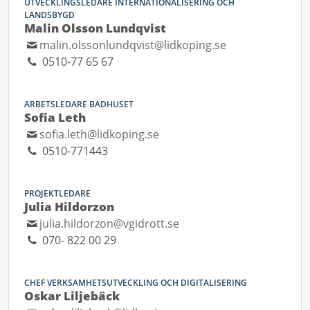
UTVECKLINGSLEDARE INTERNATIONALISERING OCH
LANDSBYGD
Malin Olsson Lundqvist
malin.olssonlundqvist@lidkoping.se
0510-77 65 67
ARBETSLEDARE BADHUSET
Sofia Leth
sofia.leth@lidkoping.se
0510-771443
PROJEKTLEDARE
Julia Hildorzon
julia.hildorzon@vgidrott.se
070- 822 00 29
CHEF VERKSAMHETSUTVECKLING OCH DIGITALISERING
Oskar Liljebäck