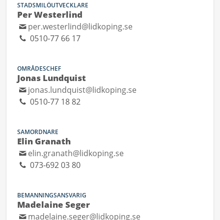
STADSMILÖUTVECKLARE
Per Westerlind
per.westerlind@lidkoping.se
0510-77 66 17
OMRÅDESCHEF
Jonas Lundquist
jonas.lundquist@lidkoping.se
0510-77 18 82
SAMORDNARE
Elin Granath
elin.granath@lidkoping.se
073-692 03 80
BEMANNINGSANSVARIG
Madelaine Seger
madelaine.seger@lidkoping.se