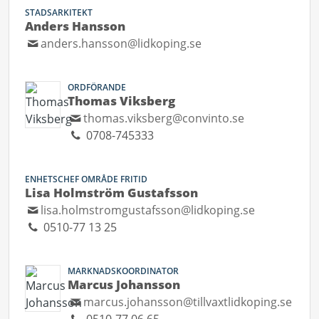
STADSARKITEKT
Anders Hansson
anders.hansson@lidkoping.se
ORDFÖRANDE
Thomas Viksberg
thomas.viksberg@convinto.se
0708-745333
ENHETSCHEF OMRÅDE FRITID
Lisa Holmström Gustafsson
lisa.holmstromgustafsson@lidkoping.se
0510-77 13 25
MARKNADSKOORDINATOR
Marcus Johansson
marcus.johansson@tillvaxtlidkoping.se