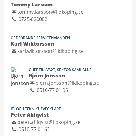
Tommy Larsson
tommy.larsson@lidkoping.se
0725-820082
ORDFÖRANDE SERVICENÄMNDEN
Karl Wiktorsson
karl.wiktorsson@lidkoping.se
CHEF TILLVÄXT, SEKTOR SAMHÄLLE
Björn Jonsson
bjorn.jonsson@lidkoping.se
0510-77 01 96
IT- OCH TEKNIKUTVECKLARE
Peter Ahlqvist
peter.ahlqvist@lidkoping.se
0510-77 01 62