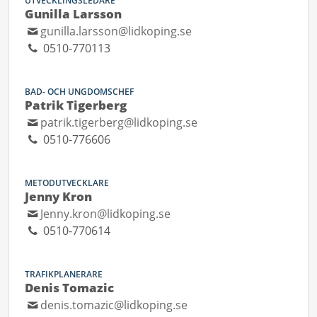
UTVECKLINGSLEDARE
Gunilla Larsson
gunilla.larsson@lidkoping.se
0510-770113
BAD- OCH UNGDOMSCHEF
Patrik Tigerberg
patrik.tigerberg@lidkoping.se
0510-776606
METODUTVECKLARE
Jenny Kron
Jenny.kron@lidkoping.se
0510-770614
TRAFIKPLANERARE
Denis Tomazic
denis.tomazic@lidkoping.se