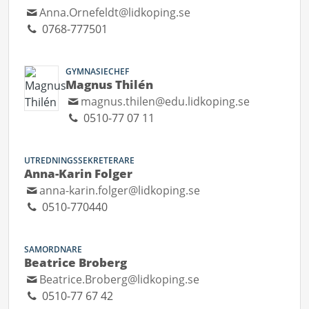
Anna.Ornefeldt@lidkoping.se
0768-777501
GYMNASIECHEF
Magnus Thilén
magnus.thilen@edu.lidkoping.se
0510-77 07 11
UTREDNINGSSEKRETERARE
Anna-Karin Folger
anna-karin.folger@lidkoping.se
0510-770440
SAMORDNARE
Beatrice Broberg
Beatrice.Broberg@lidkoping.se
0510-77 67 42