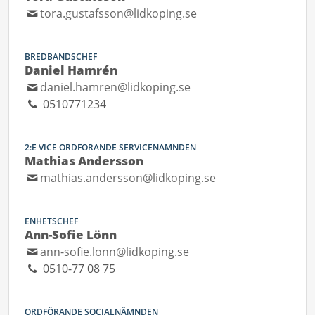
tora.gustafsson@lidkoping.se
BREDBANDSCHEF
Daniel Hamrén
daniel.hamren@lidkoping.se
0510771234
2:E VICE ORDFÖRANDE SERVICENÄMNDEN
Mathias Andersson
mathias.andersson@lidkoping.se
ENHETSCHEF
Ann-Sofie Lönn
ann-sofie.lonn@lidkoping.se
0510-77 08 75
ORDFÖRANDE SOCIALNÄMNDEN