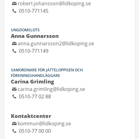
robert.johansson@lidkoping.se
0510-771145
UNGDOMSLOTS
Anna Gunnarsson
anna.gunnarsson2@lidkoping.se
0510-771149
SAMORDNARE FÖR JÄTTELOPPISEN OCH
FÖRENINGSHANDLÄGGARE
Carina Grimling
carina.grimling@lidkoping.se
0510-77 02 88
Kontaktcenter
kommun@lidkoping.se
0510-77 00 00