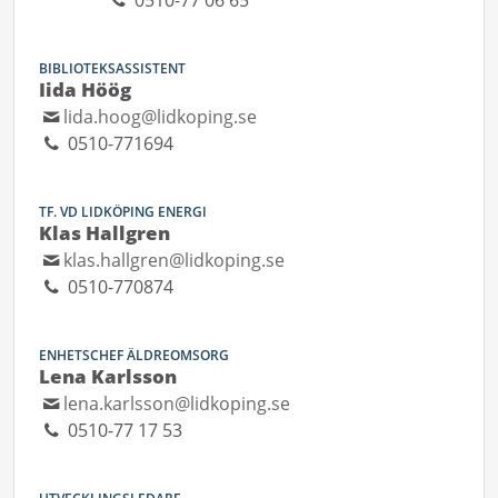
0510-77 06 65
BIBLIOTEKSASSISTENT
Iida Höög
lida.hoog@lidkoping.se
0510-771694
TF. VD LIDKÖPING ENERGI
Klas Hallgren
klas.hallgren@lidkoping.se
0510-770874
ENHETSCHEF ÄLDREOMSORG
Lena Karlsson
lena.karlsson@lidkoping.se
0510-77 17 53