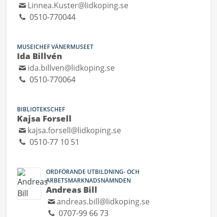
Linnea.Kuster@lidkoping.se
0510-770044
MUSEICHEF VÄNERMUSEET
Ida Billvén
ida.billven@lidkoping.se
0510-770064
BIBLIOTEKSCHEF
Kajsa Forsell
kajsa.forsell@lidkoping.se
0510-77 10 51
ORDFÖRANDE UTBILDNING- OCH
ARBETSMARKNADSNÄMNDEN
Andreas Bill
andreas.bill@lidkoping.se
0707-99 66 73