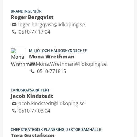
BRANDINGENJÖR
Roger Bergqvist
roger.bergqvist@lidkoping.se
0510-77 17 04
MILJÖ- OCH HÄLSOSKYDDSCHEF
Mona Wrethman
Mona.Wrethman@lidkoping.se
0510-771815
LANDSKAPSARKITEKT
Jacob Kindstedt
jacob.kindstedt@lidkoping.se
0510-77 03 04
CHEF STRATEGISK PLANERING, SEKTOR SAMHÄLLE
Tora Gustafsson