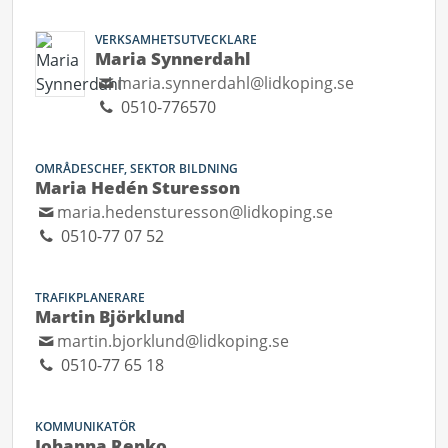
VERKSAMHETSUTVECKLARE
Maria Synnerdahl
maria.synnerdahl@lidkoping.se
0510-776570
OMRÅDESCHEF, SEKTOR BILDNING
Maria Hedén Sturesson
maria.hedensturesson@lidkoping.se
0510-77 07 52
TRAFIKPLANERARE
Martin Björklund
martin.bjorklund@lidkoping.se
0510-77 65 18
KOMMUNIKATÖR
Johanna Renko