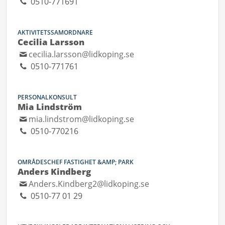
0510-771691
AKTIVITETSSAMORDNARE
Cecilia Larsson
cecilia.larsson@lidkoping.se
0510-771761
PERSONALKONSULT
Mia Lindström
mia.lindstrom@lidkoping.se
0510-770216
OMRÅDESCHEF FASTIGHET &AMP; PARK
Anders Kindberg
Anders.Kindberg2@lidkoping.se
0510-77 01 29