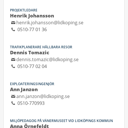
PROJEKTLEDARE
Henrik Johansson
henrik.johansson@lidkoping.se
0510-77 01 36
TRAFIKPLANERARE HÅLLBARA RESOR
Dennis Tomazic
dennis.tomazic@lidkoping.se
0510-77 02 04
EXPLOATERINGSINGENJÖR
Ann Janzon
ann.janzon@lidkoping.se
0510-770993
MILJÖPEDAGOG PÅ VÄNERMUSEET VID LIDKÖPINGS KOMMUN
Anna Örnefeldt