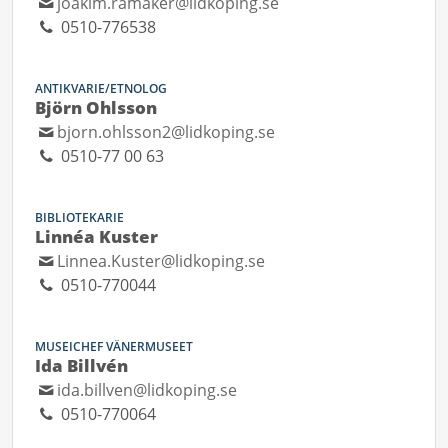
joakim.ramaker@lidkoping.se
0510-776538
ANTIKVARIE/ETNOLOG
Björn Ohlsson
bjorn.ohlsson2@lidkoping.se
0510-77 00 63
BIBLIOTEKARIE
Linnéa Kuster
Linnea.Kuster@lidkoping.se
0510-770044
MUSEICHEF VÄNERMUSEET
Ida Billvén
ida.billven@lidkoping.se
0510-770064