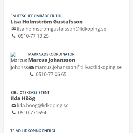
ENHETSCHEF OMRÅDE FRITID
Lisa Holmström Gustafsson
lisa.holmstromgustafsson@lidkoping.se
0510-77 13 25
MARKNADSKOORDINATOR
Marcus Johansson
marcus.johansson@tillvaxtlidkoping.se
0510-77 06 65
BIBLIOTEKSASSISTENT
Iida Höög
lida.hoog@lidkoping.se
0510-771694
TF. VD LIDKÖPING ENERGI