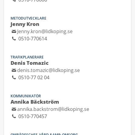
METODUTVECKLARE
Jenny Kron
Jenny.kron@lidkoping.se
0510-770614
TRAFIKPLANERARE
Denis Tomazic
denis.tomazic@lidkoping.se
0510-77 02 04
KOMMUNIKATÖR
Annika Bäckström
annika.backstrom@lidkoping.se
0510-770457
OMRÅDESCHEF, VÅRD &AMP; OMSORG