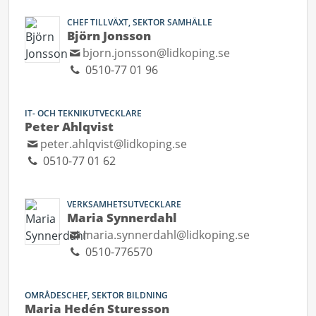
CHEF TILLVÄXT, SEKTOR SAMHÄLLE
Björn Jonsson
bjorn.jonsson@lidkoping.se
0510-77 01 96
IT- OCH TEKNIKUTVECKLARE
Peter Ahlqvist
peter.ahlqvist@lidkoping.se
0510-77 01 62
VERKSAMHETSUTVECKLARE
Maria Synnerdahl
maria.synnerdahl@lidkoping.se
0510-776570
OMRÅDESCHEF, SEKTOR BILDNING
Maria Hedén Sturesson