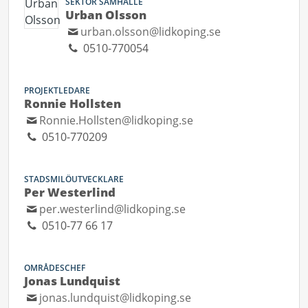
SEKTOR SAMHÄLLE
Urban Olsson
urban.olsson@lidkoping.se
0510-770054
PROJEKTLEDARE
Ronnie Hollsten
Ronnie.Hollsten@lidkoping.se
0510-770209
STADSMILÖUTVECKLARE
Per Westerlind
per.westerlind@lidkoping.se
0510-77 66 17
OMRÅDESCHEF
Jonas Lundquist
jonas.lundquist@lidkoping.se