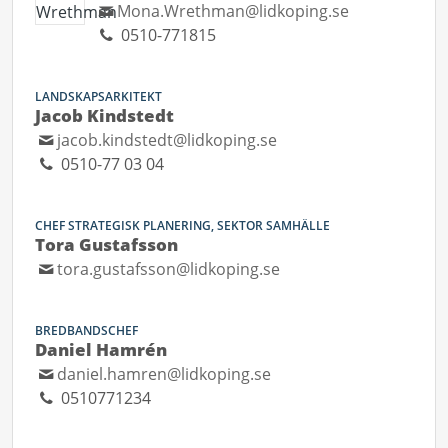
Mona.Wrethman@lidkoping.se
0510-771815
LANDSKAPSARKITEKT
Jacob Kindstedt
jacob.kindstedt@lidkoping.se
0510-77 03 04
CHEF STRATEGISK PLANERING, SEKTOR SAMHÄLLE
Tora Gustafsson
tora.gustafsson@lidkoping.se
BREDBANDSCHEF
Daniel Hamrén
daniel.hamren@lidkoping.se
0510771234