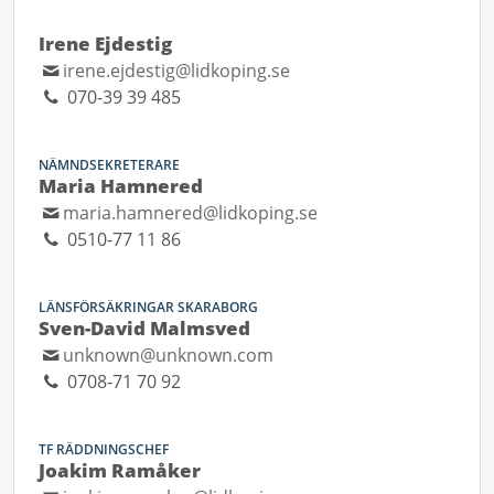
Irene Ejdestig
irene.ejdestig@lidkoping.se
070-39 39 485
NÄMNDSEKRETERARE
Maria Hamnered
maria.hamnered@lidkoping.se
0510-77 11 86
LÄNSFÖRSÄKRINGAR SKARABORG
Sven-David Malmsved
unknown@unknown.com
0708-71 70 92
TF RÄDDNINGSCHEF
Joakim Ramåker