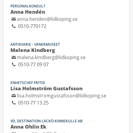
PERSONALKONSULT
Anna Hendén
anna.henden@lidkoping.se
0510-770172
ANTIKVARIE - VÄNERMUSEET
Malena Kindberg
malena.kindberg@lidkoping.se
0510-77 09 07
ENHETSCHEF FRITID
Lisa Holmström Gustafsson
lisa.holmstromgustafsson@lidkoping.se
0510-77 13 25
VD, DESTINATION LÄCKÖ-KINNEKULLE AB
Anna Ohlin Ek