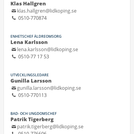
Klas Hallgren
klas.hallgren@lidkoping.se
0510-770874
ENHETSCHEF ÄLDREOMSORG
Lena Karlsson
lena.karlsson@lidkoping.se
0510-77 17 53
UTVECKLINGSLEDARE
Gunilla Larsson
gunilla.larsson@lidkoping.se
0510-770113
BAD- OCH UNGDOMSCHEF
Patrik Tigerberg
patrik.tigerberg@lidkoping.se
0510-776606