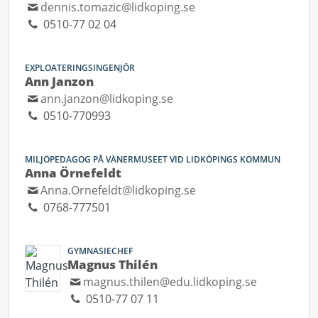
dennis.tomazic@lidkoping.se
0510-77 02 04
EXPLOATERINGSINGENJÖR
Ann Janzon
ann.janzon@lidkoping.se
0510-770993
MILJÖPEDAGOG PÅ VÄNERMUSEET VID LIDKÖPINGS KOMMUN
Anna Örnefeldt
Anna.Ornefeldt@lidkoping.se
0768-777501
GYMNASIECHEF
Magnus Thilén
magnus.thilen@edu.lidkoping.se
0510-77 07 11