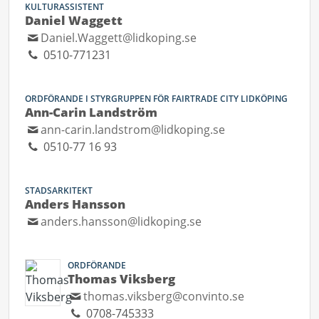
KULTURASSISTENT
Daniel Waggett
Daniel.Waggett@lidkoping.se
0510-771231
ORDFÖRANDE I STYRGRUPPEN FÖR FAIRTRADE CITY LIDKÖPING
Ann-Carin Landström
ann-carin.landstrom@lidkoping.se
0510-77 16 93
STADSARKITEKT
Anders Hansson
anders.hansson@lidkoping.se
ORDFÖRANDE
Thomas Viksberg
thomas.viksberg@convinto.se
0708-745333