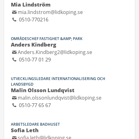
Mia Lindström
mia.lindstrom@lidkoping.se
0510-770216
OMRÅDESCHEF FASTIGHET &AMP; PARK
Anders Kindberg
Anders.Kindberg2@lidkoping.se
0510-77 01 29
UTVECKLINGSLEDARE INTERNATIONALISERING OCH
LANDSBYGD
Malin Olsson Lundqvist
malin.olssonlundqvist@lidkoping.se
0510-77 65 67
ARBETSLEDARE BADHUSET
Sofia Leth
sofia.leth@lidkoping.se