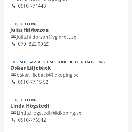
0510-771443
PROJEKTLEDARE
Julia Hildorzon
julia.hildorzon@vgidrott.se
070- 822 00 29
CHEF VERKSAMHETSUTVECKLING OCH DIGITALISERING
Oskar Liljebäck
oskar.liljeback@lidkoping.se
0510-77 15 52
PROJEKTLEDARE
Linda Högstedt
Linda.Hogstedt@lidkoping.se
0510-776542