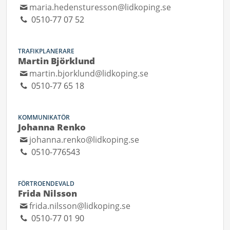
maria.hedensturesson@lidkoping.se
0510-77 07 52
TRAFIKPLANERARE
Martin Björklund
martin.bjorklund@lidkoping.se
0510-77 65 18
KOMMUNIKATÖR
Johanna Renko
johanna.renko@lidkoping.se
0510-776543
FÖRTROENDEVALD
Frida Nilsson
frida.nilsson@lidkoping.se
0510-77 01 90