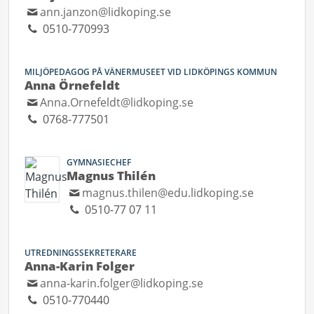
ann.janzon@lidkoping.se
0510-770993
MILJÖPEDAGOG PÅ VÄNERMUSEET VID LIDKÖPINGS KOMMUN
Anna Örnefeldt
Anna.Ornefeldt@lidkoping.se
0768-777501
GYMNASIECHEF
Magnus Thilén
magnus.thilen@edu.lidkoping.se
0510-77 07 11
UTREDNINGSSEKRETERARE
Anna-Karin Folger
anna-karin.folger@lidkoping.se
0510-770440