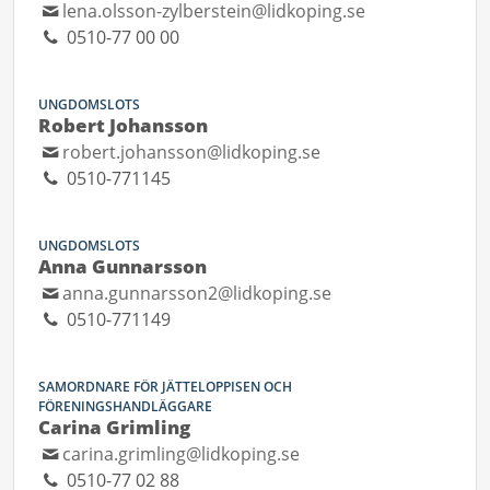
lena.olsson-zylberstein@lidkoping.se
0510-77 00 00
UNGDOMSLOTS
Robert Johansson
robert.johansson@lidkoping.se
0510-771145
UNGDOMSLOTS
Anna Gunnarsson
anna.gunnarsson2@lidkoping.se
0510-771149
SAMORDNARE FÖR JÄTTELOPPISEN OCH
FÖRENINGSHANDLÄGGARE
Carina Grimling
carina.grimling@lidkoping.se
0510-77 02 88