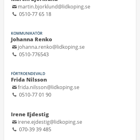
martin.bjorklund@lidkoping.se
0510-77 65 18
KOMMUNIKATÖR
Johanna Renko
johanna.renko@lidkoping.se
0510-776543
FÖRTROENDEVALD
Frida Nilsson
frida.nilsson@lidkoping.se
0510-77 01 90
Irene Ejdestig
irene.ejdestig@lidkoping.se
070-39 39 485