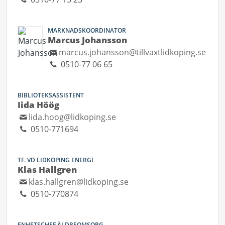
MARKNADSKOORDINATOR
Marcus Johansson
marcus.johansson@tillvaxtlidkoping.se
0510-77 06 65
BIBLIOTEKSASSISTENT
Iida Höög
lida.hoog@lidkoping.se
0510-771694
TF. VD LIDKÖPING ENERGI
Klas Hallgren
klas.hallgren@lidkoping.se
0510-770874
ENHETSCHEF ÄLDREOMSORG