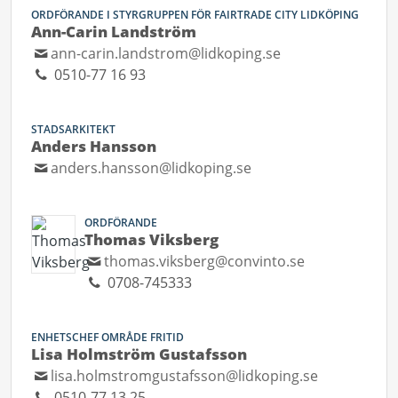
ORDFÖRANDE I STYRGRUPPEN FÖR FAIRTRADE CITY LIDKÖPING
Ann-Carin Landström
ann-carin.landstrom@lidkoping.se
0510-77 16 93
STADSARKITEKT
Anders Hansson
anders.hansson@lidkoping.se
ORDFÖRANDE
Thomas Viksberg
thomas.viksberg@convinto.se
0708-745333
ENHETSCHEF OMRÅDE FRITID
Lisa Holmström Gustafsson
lisa.holmstromgustafsson@lidkoping.se
0510-77 13 25