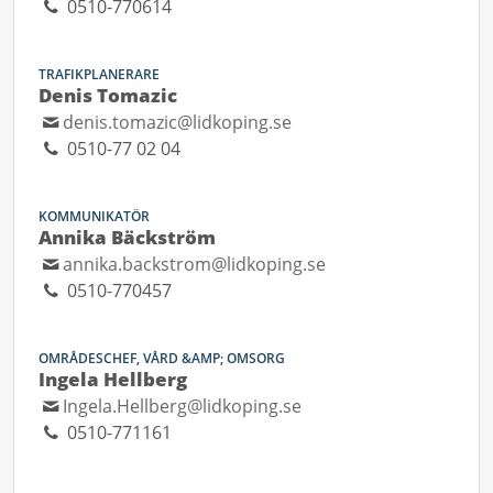
0510-770614
TRAFIKPLANERARE
Denis Tomazic
denis.tomazic@lidkoping.se
0510-77 02 04
KOMMUNIKATÖR
Annika Bäckström
annika.backstrom@lidkoping.se
0510-770457
OMRÅDESCHEF, VÅRD &AMP; OMSORG
Ingela Hellberg
Ingela.Hellberg@lidkoping.se
0510-771161