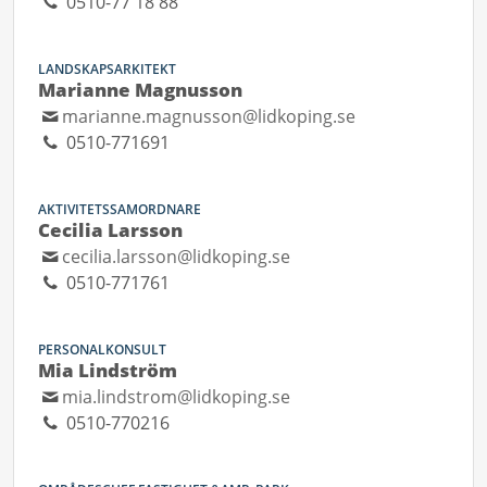
0510-77 18 88
LANDSKAPSARKITEKT
Marianne Magnusson
marianne.magnusson@lidkoping.se
0510-771691
AKTIVITETSSAMORDNARE
Cecilia Larsson
cecilia.larsson@lidkoping.se
0510-771761
PERSONALKONSULT
Mia Lindström
mia.lindstrom@lidkoping.se
0510-770216