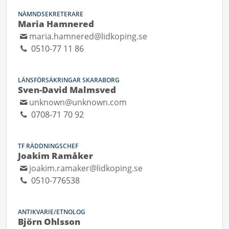
NÄMNDSEKRETERARE
Maria Hamnered
maria.hamnered@lidkoping.se
0510-77 11 86
LÄNSFÖRSÄKRINGAR SKARABORG
Sven-David Malmsved
unknown@unknown.com
0708-71 70 92
TF RÄDDNINGSCHEF
Joakim Ramåker
joakim.ramaker@lidkoping.se
0510-776538
ANTIKVARIE/ETNOLOG
Björn Ohlsson