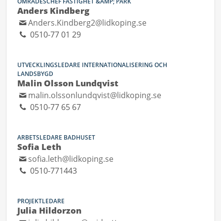
OMRÅDESCHEF FASTIGHET &AMP; PARK
Anders Kindberg
Anders.Kindberg2@lidkoping.se
0510-77 01 29
UTVECKLINGSLEDARE INTERNATIONALISERING OCH
LANDSBYGD
Malin Olsson Lundqvist
malin.olssonlundqvist@lidkoping.se
0510-77 65 67
ARBETSLEDARE BADHUSET
Sofia Leth
sofia.leth@lidkoping.se
0510-771443
PROJEKTLEDARE
Julia Hildorzon