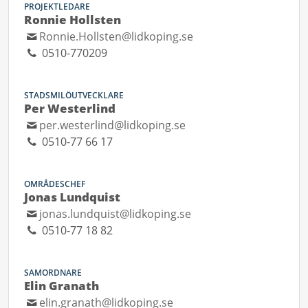
PROJEKTLEDARE
Ronnie Hollsten
Ronnie.Hollsten@lidkoping.se
0510-770209
STADSMILÖUTVECKLARE
Per Westerlind
per.westerlind@lidkoping.se
0510-77 66 17
OMRÅDESCHEF
Jonas Lundquist
jonas.lundquist@lidkoping.se
0510-77 18 82
SAMORDNARE
Elin Granath
elin.granath@lidkoping.se