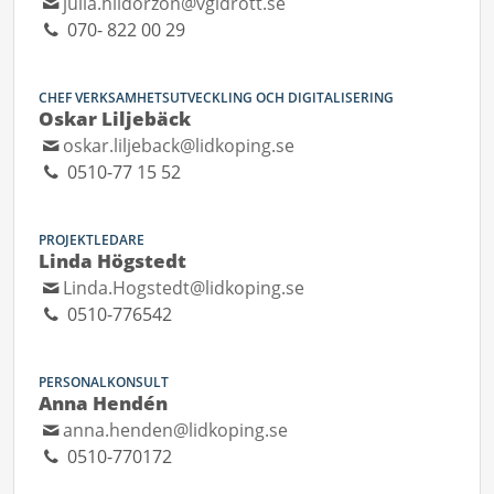
julia.hildorzon@vgidrott.se
070- 822 00 29
CHEF VERKSAMHETSUTVECKLING OCH DIGITALISERING
Oskar Liljebäck
oskar.liljeback@lidkoping.se
0510-77 15 52
PROJEKTLEDARE
Linda Högstedt
Linda.Hogstedt@lidkoping.se
0510-776542
PERSONALKONSULT
Anna Hendén
anna.henden@lidkoping.se
0510-770172