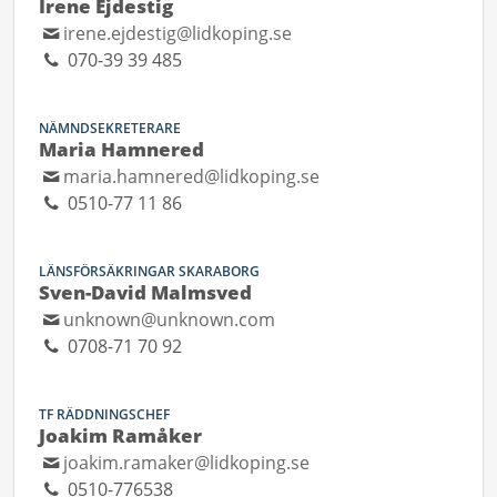
Irene Ejdestig
irene.ejdestig@lidkoping.se
070-39 39 485
NÄMNDSEKRETERARE
Maria Hamnered
maria.hamnered@lidkoping.se
0510-77 11 86
LÄNSFÖRSÄKRINGAR SKARABORG
Sven-David Malmsved
unknown@unknown.com
0708-71 70 92
TF RÄDDNINGSCHEF
Joakim Ramåker
joakim.ramaker@lidkoping.se
0510-776538