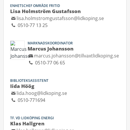
ENHETSCHEF OMRÅDE FRITID
Lisa Holmström Gustafsson
lisa.holmstromgustafsson@lidkoping.se
0510-77 13 25
MARKNADSKOORDINATOR
Marcus Johansson
marcus.johansson@tillvaxtlidkoping.se
0510-77 06 65
BIBLIOTEKSASSISTENT
Iida Höög
lida.hoog@lidkoping.se
0510-771694
TF. VD LIDKÖPING ENERGI
Klas Hallgren