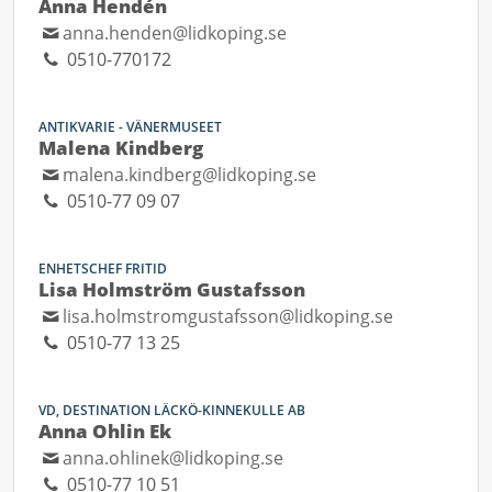
Anna Hendén
anna.henden@lidkoping.se
0510-770172
ANTIKVARIE - VÄNERMUSEET
Malena Kindberg
malena.kindberg@lidkoping.se
0510-77 09 07
ENHETSCHEF FRITID
Lisa Holmström Gustafsson
lisa.holmstromgustafsson@lidkoping.se
0510-77 13 25
VD, DESTINATION LÄCKÖ-KINNEKULLE AB
Anna Ohlin Ek
anna.ohlinek@lidkoping.se
0510-77 10 51