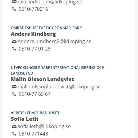
mia.lindstrom@lidkoping.se
0510-770216
OMRÅDESCHEF FASTIGHET &AMP; PARK
Anders Kindberg
Anders.Kindberg2@lidkoping.se
0510-77 01 29
UTVECKLINGSLEDARE INTERNATIONALISERING OCH
LANDSBYGD
Malin Olsson Lundqvist
malin.olssonlundqvist@lidkoping.se
0510-77 65 67
ARBETSLEDARE BADHUSET
Sofia Leth
sofia.leth@lidkoping.se
0510-771443