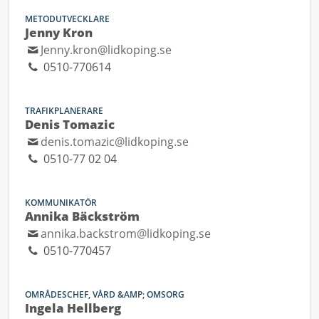
METODUTVECKLARE
Jenny Kron
Jenny.kron@lidkoping.se
0510-770614
TRAFIKPLANERARE
Denis Tomazic
denis.tomazic@lidkoping.se
0510-77 02 04
KOMMUNIKATÖR
Annika Bäckström
annika.backstrom@lidkoping.se
0510-770457
OMRÅDESCHEF, VÅRD &AMP; OMSORG
Ingela Hellberg