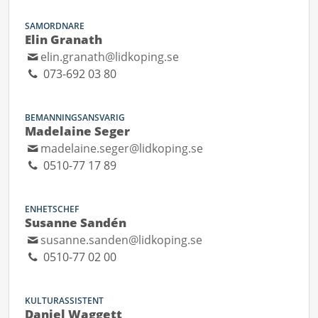
SAMORDNARE
Elin Granath
elin.granath@lidkoping.se
073-692 03 80
BEMANNINGSANSVARIG
Madelaine Seger
madelaine.seger@lidkoping.se
0510-77 17 89
ENHETSCHEF
Susanne Sandén
susanne.sanden@lidkoping.se
0510-77 02 00
KULTURASSISTENT
Daniel Waggett