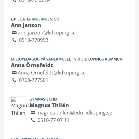
0510-77 02 04
EXPLOATERINGSINGENJÖR
Ann Janzon
ann.janzon@lidkoping.se
0510-770993
MILJÖPEDAGOG PÅ VÄNERMUSEET VID LIDKÖPINGS KOMMUN
Anna Örnefeldt
Anna.Ornefeldt@lidkoping.se
0768-777501
GYMNASIECHEF
Magnus Thilén
magnus.thilen@edu.lidkoping.se
0510-77 07 11