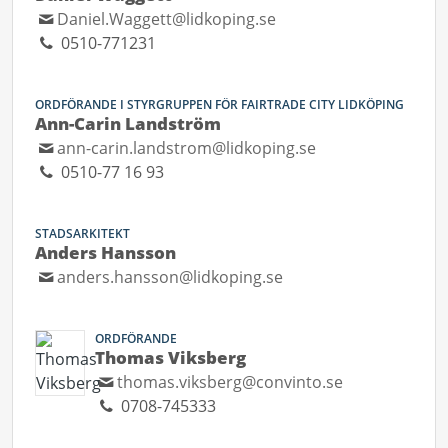
Daniel.Waggett@lidkoping.se
0510-771231
ORDFÖRANDE I STYRGRUPPEN FÖR FAIRTRADE CITY LIDKÖPING
Ann-Carin Landström
ann-carin.landstrom@lidkoping.se
0510-77 16 93
STADSARKITEKT
Anders Hansson
anders.hansson@lidkoping.se
ORDFÖRANDE
Thomas Viksberg
thomas.viksberg@convinto.se
0708-745333