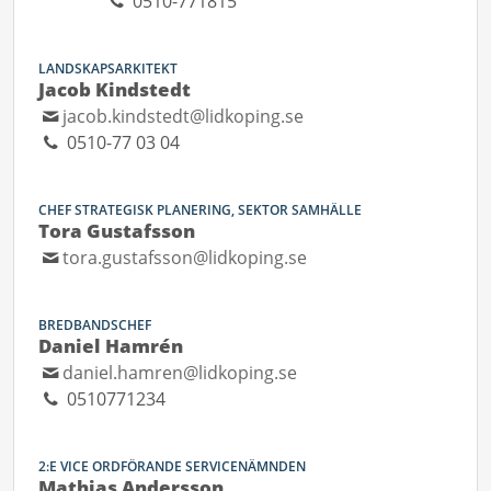
0510-771815
LANDSKAPSARKITEKT
Jacob Kindstedt
jacob.kindstedt@lidkoping.se
0510-77 03 04
CHEF STRATEGISK PLANERING, SEKTOR SAMHÄLLE
Tora Gustafsson
tora.gustafsson@lidkoping.se
BREDBANDSCHEF
Daniel Hamrén
daniel.hamren@lidkoping.se
0510771234
2:E VICE ORDFÖRANDE SERVICENÄMNDEN
Mathias Andersson