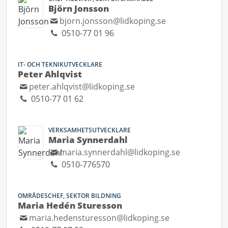
Björn Jonsson
bjorn.jonsson@lidkoping.se
0510-77 01 96
IT- OCH TEKNIKUTVECKLARE
Peter Ahlqvist
peter.ahlqvist@lidkoping.se
0510-77 01 62
VERKSAMHETSUTVECKLARE
Maria Synnerdahl
maria.synnerdahl@lidkoping.se
0510-776570
OMRÅDESCHEF, SEKTOR BILDNING
Maria Hedén Sturesson
maria.hedensturesson@lidkoping.se