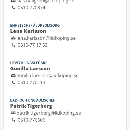
klas.hallgren@lidkoping.se
0510-770874
ENHETSCHEF ÄLDREOMSORG
Lena Karlsson
lena.karlsson@lidkoping.se
0510-77 17 53
UTVECKLINGSLEDARE
Gunilla Larsson
gunilla.larsson@lidkoping.se
0510-770113
BAD- OCH UNGDOMSCHEF
Patrik Tigerberg
patrik.tigerberg@lidkoping.se
0510-776606