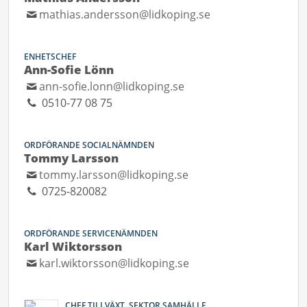
mathias.andersson@lidkoping.se
ENHETSCHEF
Ann-Sofie Lönn
ann-sofie.lonn@lidkoping.se
0510-77 08 75
ORDFÖRANDE SOCIALNÄMNDEN
Tommy Larsson
tommy.larsson@lidkoping.se
0725-820082
ORDFÖRANDE SERVICENÄMNDEN
Karl Wiktorsson
karl.wiktorsson@lidkoping.se
CHEF TILLVÄXT, SEKTOR SAMHÄLLE