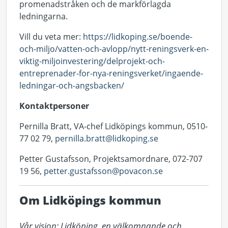
promenadstråken och de markförlagda
ledningarna.
Vill du veta mer:
https://lidkoping.se/boende-
och-miljo/vatten-och-avlopp/nytt-reningsverk-en-
viktig-miljoinvestering/delprojekt-och-
entreprenader-for-nya-reningsverket/ingaende-
ledningar-och-angsbacken/
Kontaktpersoner
Pernilla Bratt, VA-chef Lidköpings kommun, 0510-
77 02 79,
pernilla.bratt@lidkoping.se
Petter Gustafsson, Projektsamordnare, 072-707
19 56,
petter.gustafsson@povacon.se
Om Lidköpings kommun
Vår vision: Lidköping, en välkomnande och 