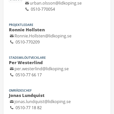
urban.olsson@lidkoping.se
0510-770054
PROJEKTLEDARE
Ronnie Hollsten
Ronnie.Hollsten@lidkoping.se
0510-770209
STADSMILÖUTVECKLARE
Per Westerlind
per.westerlind@lidkoping.se
0510-77 66 17
OMRÅDESCHEF
Jonas Lundquist
jonas.lundquist@lidkoping.se
0510-77 18 82