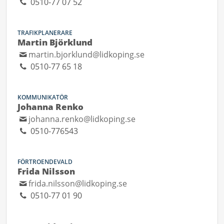
0510-77 07 52
TRAFIKPLANERARE
Martin Björklund
martin.bjorklund@lidkoping.se
0510-77 65 18
KOMMUNIKATÖR
Johanna Renko
johanna.renko@lidkoping.se
0510-776543
FÖRTROENDEVALD
Frida Nilsson
frida.nilsson@lidkoping.se
0510-77 01 90