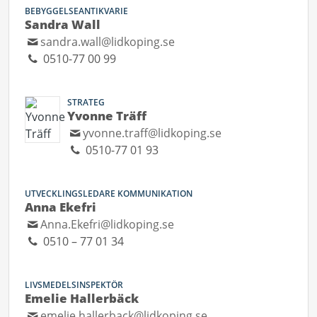
BEBYGGELSEANTIKVARIE
Sandra Wall
sandra.wall@lidkoping.se
0510-77 00 99
STRATEG
Yvonne Träff
yvonne.traff@lidkoping.se
0510-77 01 93
UTVECKLINGSLEDARE KOMMUNIKATION
Anna Ekefri
Anna.Ekefri@lidkoping.se
0510 – 77 01 34
LIVSMEDELSINSPEKTÖR
Emelie Hallerbäck
emelie.hallerback@lidkoping.se