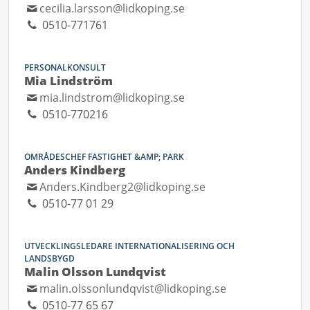
cecilia.larsson@lidkoping.se
0510-771761
PERSONALKONSULT
Mia Lindström
mia.lindstrom@lidkoping.se
0510-770216
OMRÅDESCHEF FASTIGHET &AMP; PARK
Anders Kindberg
Anders.Kindberg2@lidkoping.se
0510-77 01 29
UTVECKLINGSLEDARE INTERNATIONALISERING OCH
LANDSBYGD
Malin Olsson Lundqvist
malin.olssonlundqvist@lidkoping.se
0510-77 65 67