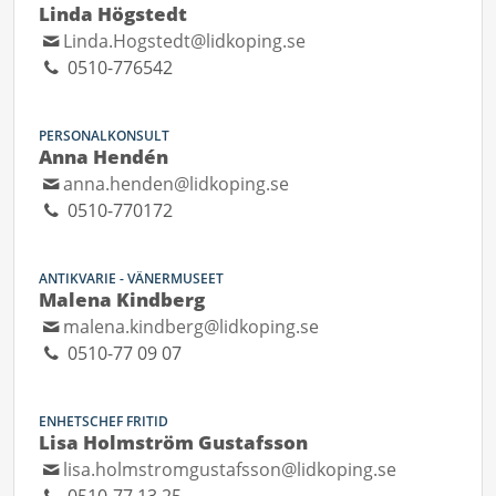
Linda Högstedt
Linda.Hogstedt@lidkoping.se
0510-776542
PERSONALKONSULT
Anna Hendén
anna.henden@lidkoping.se
0510-770172
ANTIKVARIE - VÄNERMUSEET
Malena Kindberg
malena.kindberg@lidkoping.se
0510-77 09 07
ENHETSCHEF FRITID
Lisa Holmström Gustafsson
lisa.holmstromgustafsson@lidkoping.se