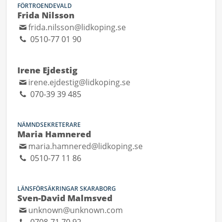
FÖRTROENDEVALD
Frida Nilsson
frida.nilsson@lidkoping.se
0510-77 01 90
Irene Ejdestig
irene.ejdestig@lidkoping.se
070-39 39 485
NÄMNDSEKRETERARE
Maria Hamnered
maria.hamnered@lidkoping.se
0510-77 11 86
LÄNSFÖRSÄKRINGAR SKARABORG
Sven-David Malmsved
unknown@unknown.com