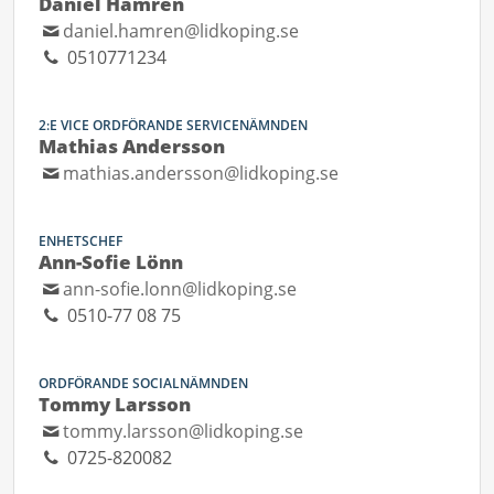
Daniel Hamrén
daniel.hamren@lidkoping.se
0510771234
2:E VICE ORDFÖRANDE SERVICENÄMNDEN
Mathias Andersson
mathias.andersson@lidkoping.se
ENHETSCHEF
Ann-Sofie Lönn
ann-sofie.lonn@lidkoping.se
0510-77 08 75
ORDFÖRANDE SOCIALNÄMNDEN
Tommy Larsson
tommy.larsson@lidkoping.se
0725-820082