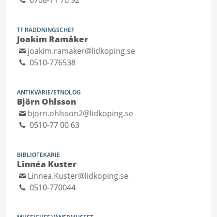
0708-71 70 92
TF RÄDDNINGSCHEF
Joakim Ramåker
joakim.ramaker@lidkoping.se
0510-776538
ANTIKVARIE/ETNOLOG
Björn Ohlsson
bjorn.ohlsson2@lidkoping.se
0510-77 00 63
BIBLIOTEKARIE
Linnéa Kuster
Linnea.Kuster@lidkoping.se
0510-770044