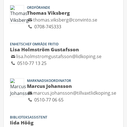
ORDFÖRANDE
Thomas Viksberg
thomas.viksberg@convinto.se
0708-745333
ENHETSCHEF OMRÅDE FRITID
Lisa Holmström Gustafsson
lisa.holmstromgustafsson@lidkoping.se
0510-77 13 25
MARKNADSKOORDINATOR
Marcus Johansson
marcus.johansson@tillvaxtlidkoping.se
0510-77 06 65
BIBLIOTEKSASSISTENT
Iida Höög