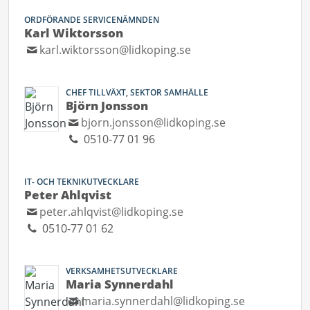
ORDFÖRANDE SERVICENÄMNDEN
Karl Wiktorsson
karl.wiktorsson@lidkoping.se
CHEF TILLVÄXT, SEKTOR SAMHÄLLE
Björn Jonsson
bjorn.jonsson@lidkoping.se
0510-77 01 96
IT- OCH TEKNIKUTVECKLARE
Peter Ahlqvist
peter.ahlqvist@lidkoping.se
0510-77 01 62
VERKSAMHETSUTVECKLARE
Maria Synnerdahl
maria.synnerdahl@lidkoping.se