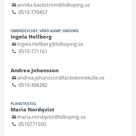
annika.backstrom@lidkoping.se
0510-770457
OMRÅDESCHEF, VÅRD &AMP; OMSORG
Ingela Hellberg
Ingela.Hellberg@lidkoping.se
0510-771161
Andrea Johansson
andrea.johansson@lackokinnekulle.se
0510-306282
PLANSTRATEG
Maria Nordqvist
maria.nordqvist@lidkoping.se
0510771550