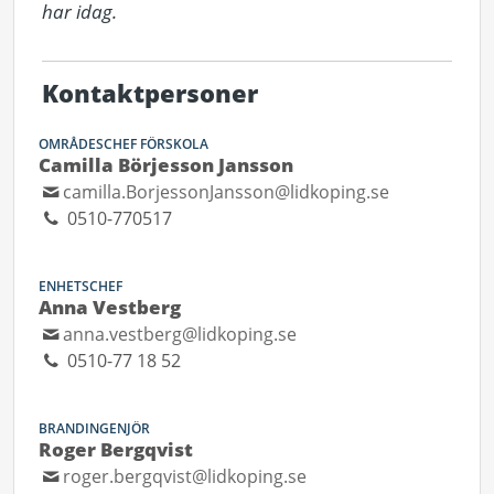
har idag.
Kontaktpersoner
OMRÅDESCHEF FÖRSKOLA
Camilla Börjesson Jansson
camilla.BorjessonJansson@lidkoping.se
0510-770517
ENHETSCHEF
Anna Vestberg
anna.vestberg@lidkoping.se
0510-77 18 52
BRANDINGENJÖR
Roger Bergqvist
roger.bergqvist@lidkoping.se