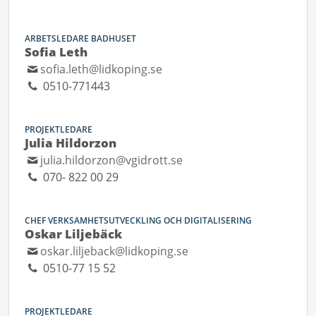
ARBETSLEDARE BADHUSET
Sofia Leth
sofia.leth@lidkoping.se
0510-771443
PROJEKTLEDARE
Julia Hildorzon
julia.hildorzon@vgidrott.se
070- 822 00 29
CHEF VERKSAMHETSUTVECKLING OCH DIGITALISERING
Oskar Liljebäck
oskar.liljeback@lidkoping.se
0510-77 15 52
PROJEKTLEDARE