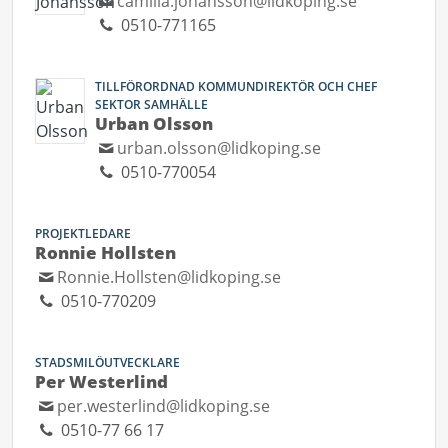
camilla.johansson@lidkoping.se
0510-771165
TILLFÖRORDNAD KOMMUNDIREKTÖR OCH CHEF
SEKTOR SAMHÄLLE
Urban Olsson
urban.olsson@lidkoping.se
0510-770054
PROJEKTLEDARE
Ronnie Hollsten
Ronnie.Hollsten@lidkoping.se
0510-770209
STADSMILÖUTVECKLARE
Per Westerlind
per.westerlind@lidkoping.se
0510-77 66 17