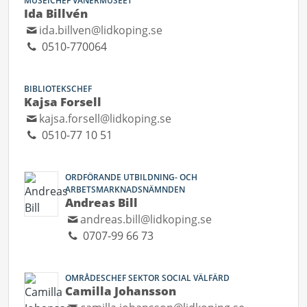
MUSEICHEF VÄNERMUSEET
Ida Billvén
ida.billven@lidkoping.se
0510-770064
BIBLIOTEKSCHEF
Kajsa Forsell
kajsa.forsell@lidkoping.se
0510-77 10 51
ORDFÖRANDE UTBILDNING- OCH
ARBETSMARKNADSNÄMNDEN
Andreas Bill
andreas.bill@lidkoping.se
0707-99 66 73
OMRÅDESCHEF SEKTOR SOCIAL VÄLFÄRD
Camilla Johansson