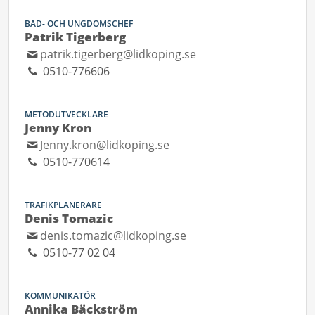
BAD- OCH UNGDOMSCHEF
Patrik Tigerberg
patrik.tigerberg@lidkoping.se
0510-776606
METODUTVECKLARE
Jenny Kron
Jenny.kron@lidkoping.se
0510-770614
TRAFIKPLANERARE
Denis Tomazic
denis.tomazic@lidkoping.se
0510-77 02 04
KOMMUNIKATÖR
Annika Bäckström