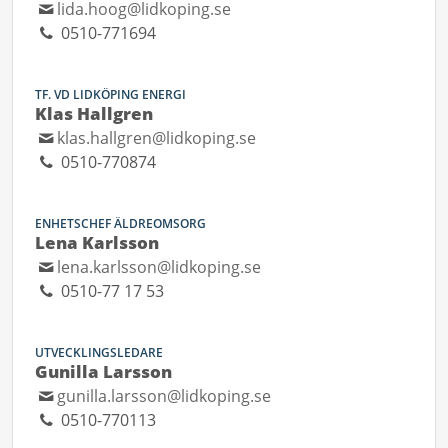
lida.hoog@lidkoping.se
0510-771694
TF. VD LIDKÖPING ENERGI
Klas Hallgren
klas.hallgren@lidkoping.se
0510-770874
ENHETSCHEF ÄLDREOMSORG
Lena Karlsson
lena.karlsson@lidkoping.se
0510-77 17 53
UTVECKLINGSLEDARE
Gunilla Larsson
gunilla.larsson@lidkoping.se
0510-770113