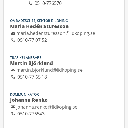
0510-776570
OMRÅDESCHEF, SEKTOR BILDNING
Maria Hedén Sturesson
maria.hedensturesson@lidkoping.se
0510-77 07 52
TRAFIKPLANERARE
Martin Björklund
martin.bjorklund@lidkoping.se
0510-77 65 18
KOMMUNIKATÖR
Johanna Renko
johanna.renko@lidkoping.se
0510-776543