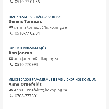
0510-77 01 36
TRAFIKPLANERARE HÅLLBARA RESOR
Dennis Tomazic
dennis.tomazic@lidkoping.se
0510-77 02 04
EXPLOATERINGSINGENJÖR
Ann Janzon
ann.janzon@lidkoping.se
0510-770993
MILJÖPEDAGOG PÅ VÄNERMUSEET VID LIDKÖPINGS KOMMUN
Anna Örnefeldt
Anna.Ornefeldt@lidkoping.se
0768-777501