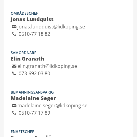
OMRÅDESCHEF
Jonas Lundquist
jonas.lundquist@lidkoping.se
0510-77 18 82
SAMORDNARE
Elin Granath
elin.granath@lidkoping.se
073-692 03 80
BEMANNINGSANSVARIG
Madelaine Seger
madelaine.seger@lidkoping.se
0510-77 17 89
ENHETSCHEF