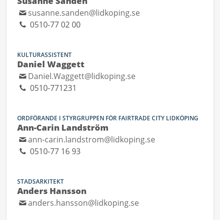
Susanne Sandén
susanne.sanden@lidkoping.se
0510-77 02 00
KULTURASSISTENT
Daniel Waggett
Daniel.Waggett@lidkoping.se
0510-771231
ORDFÖRANDE I STYRGRUPPEN FÖR FAIRTRADE CITY LIDKÖPING
Ann-Carin Landström
ann-carin.landstrom@lidkoping.se
0510-77 16 93
STADSARKITEKT
Anders Hansson
anders.hansson@lidkoping.se