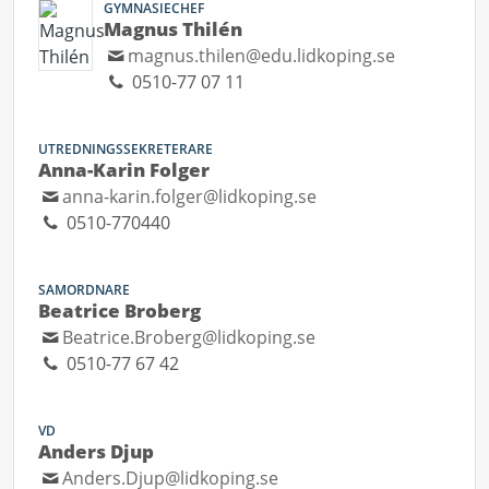
GYMNASIECHEF
Magnus Thilén
magnus.thilen@edu.lidkoping.se
0510-77 07 11
UTREDNINGSSEKRETERARE
Anna-Karin Folger
anna-karin.folger@lidkoping.se
0510-770440
SAMORDNARE
Beatrice Broberg
Beatrice.Broberg@lidkoping.se
0510-77 67 42
VD
Anders Djup
Anders.Djup@lidkoping.se