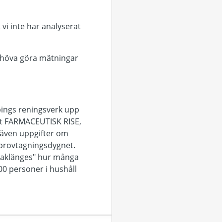
vi inte har analyserat
 behöva göra mätningar
ings reningsverk upp
bet FARMACEUTISK RISE,
 även uppgifter om
 provtagningsdygnet.
baklänges" hur många
0 personer i hushåll