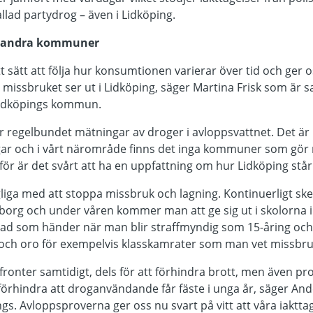
allad partydrog – även i Lidköping.
d andra kommuner
t sätt att följa hur konsumtionen varierar över tid och ger o
r missbruket ser ut i Lidköping, säger Martina Frisk som är
Lidköpings kommun.
regelbundet mätningar av droger i avloppsvattnet. Det är
ar och i vårt närområde finns det inga kommuner som gör
ör är det svårt att ha en uppfattning om hur Lidköping står
gliga med att stoppa missbruk och lagning. Kontinuerligt sk
borg och under våren kommer man att ge sig ut i skolorna i 
ad som händer när man blir straffmyndig som 15-åring och
ch oro för exempelvis klasskamrater som man vet missbruka
 fronter samtidigt, dels för att förhindra brott, men även proa
förhindra att droganvändande får fäste i unga år, säger An
s. Avloppsproverna ger oss nu svart på vitt att våra iakttage