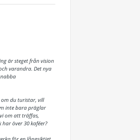
 är steget från vision 
n och varandra. Det nya 
 snabba 
 du turistar, vill 
om inte bara präglar 
 om att träffas, 
 har över 30 kaféer?

ka för en långsiktigt 