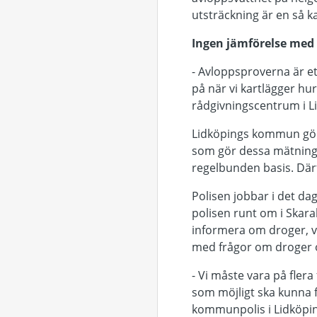
utsträckning är en så k
Ingen jämförelse me
- Avloppsproverna är et
på när vi kartlägger hu
rådgivningscentrum i 
Lidköpings kommun gör 
som gör dessa mätning
regelbunden basis. Därf
Polisen jobbar i det da
polisen runt om i Skara
informera om droger, v
med frågor om droger o
- Vi måste vara på flera
som möjligt ska kunna 
kommunpolis i Lidköping