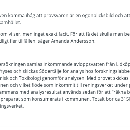
 även komma ihåg att provsvaren är en ögonblicksbild och att 
samhället.
 som vi ser, men inget exakt facit. För att få det skulle man
dligt fler tillfällen, säger Amanda Andersson.
ersökningen samlas inkommande avloppsvatten från Lidköp
fryses och skickas Södertälje för analys hos forskningslab
misk och Toxikologi genomför analysen. Med provet skickas
nen och vilket flöde som inkommit till reningsverket under
sammans med analysresultat används sedan för att "räkna 
kapreparat som konsumerats i kommunen. Totalt bor ca 3150
ningsverket.