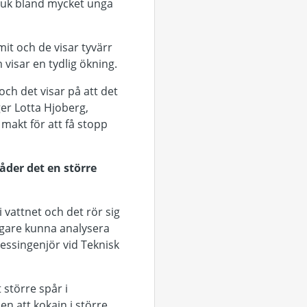
bruk bland mycket unga
it och de visar tyvärr
visar en tydlig ökning.
och det visar på att det
ger Lotta Hjoberg,
 makt för att få stopp
åder det en större
i vattnet och det rör sig
ligare kunna analysera
ssingenjör vid Teknisk
 större spår i
en att kokain i större