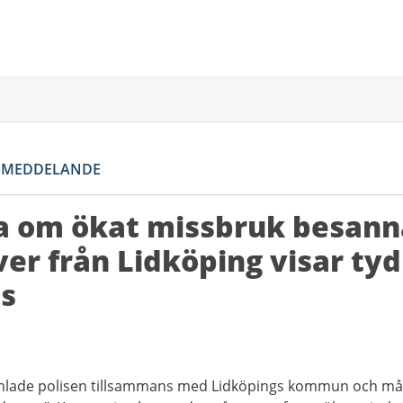
SMEDDELANDE
a om ökat missbruk besann
er från Lidköping visar tyd
is
samlade polisen tillsammans med Lidköpings kommun och må