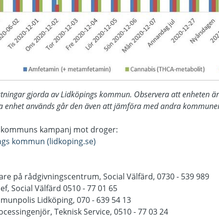
ätningar gjorda av Lidköpings kommun. Observera att enheten ä
a enhet används går den även att jämföra med andra kommuner
s kommuns kampanj mot droger:
pings kommun (lidkoping.se)
re på rådgivningscentrum, Social Välfärd, 0730 - 539 989
f, Social Välfärd 0510 - 77 01 65
unpolis Lidköping, 070 - 639 54 13
essingenjör, Teknisk Service, 0510 - 77 03 24