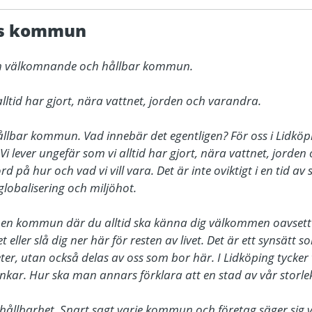
gs kommun
 en välkomnande och hållbar kommun.

alltid har gjort, nära vattnet, jorden och varandra.

bar kommun. Vad innebär det egentligen? För oss i Lidköping
t. Vi lever ungefär som vi alltid har gjort, nära vattnet, jorde
rd på hur och vad vi vill vara. Det är inte oviktigt i en tid av
lobalisering och miljöhot.

t en kommun där du alltid ska känna dig välkommen oavsett om
eller slå dig ner här för resten av livet. Det är ett synsätt s
 utan också delas av oss som bor här. I Lidköping tycker vi
nkar. Hur ska man annars förklara att en stad av vår storlek
hållbarhet. Snart sagt varje kommun och företag säger sig ver