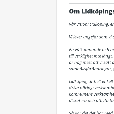
Om Lidköpin
Vår vision: Lidköping,
Vi lever ungefär som vi 
En välkomnande och håll
till verklighet inte lång
är nog mest att vi satt o
samhällsförändringar, g
Lidköping är helt enkel
driva näringsverksamhet 
kommunens verksamheter,
diskutera och utbyta ta
Så var det det här med 