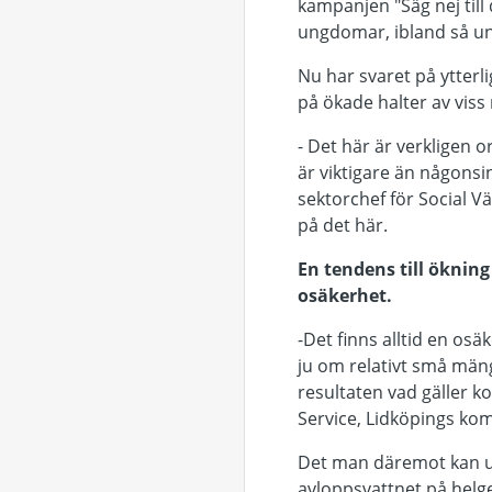
kampanjen "Säg nej til
ungdomar, ibland så un
Nu har svaret på ytterl
på ökade halter av viss
- Det här är verkligen o
är viktigare än någonsin
sektorchef för Social V
på det här.
En tendens till öknin
osäkerhet.
-Det finns alltid en osä
ju om relativt små mäng
resultaten vad gäller 
Service, Lidköpings k
Det man däremot kan utl
avloppsvattnet på helge