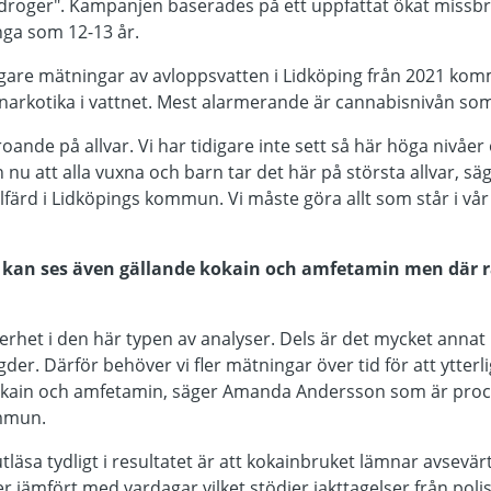
l droger". Kampanjen baserades på ett uppfattat ökat miss
ga som 12-13 år.
igare mätningar av avloppsvatten i Lidköping från 2021 komm
 narkotika i vattnet. Mest alarmerande är cannabisnivån som 
roande på allvar. Vi har tidigare inte sett så här höga nivåer 
 nu att alla vuxna och barn tar det här på största allvar, sä
älfärd i Lidköpings kommun. Vi måste göra allt som står i vår
g kan ses även gällande kokain och amfetamin men där r
kerhet i den här typen av analyser. Dels är det mycket annat 
der. Därför behöver vi fler mätningar över tid för att ytter
kokain och amfetamin, säger Amanda Andersson som är proce
ommun.
äsa tydligt i resultatet är att kokainbruket lämnar avsevärt
r jämfört med vardagar vilket stödjer iakttagelser från polis