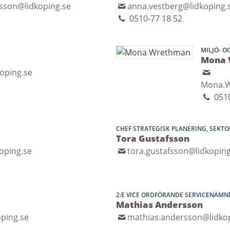
nsson@lidkoping.se
anna.vestberg@lidkoping.
0510-77 18 52
MILJÖ- 
Mona 
koping.se
Mona.W
051
CHEF STRATEGISK PLANERING, SEKT
Tora Gustafsson
oping.se
tora.gustafsson@lidkoping
2:E VICE ORDFÖRANDE SERVICENÄM
Mathias Andersson
ping.se
mathias.andersson@lidko