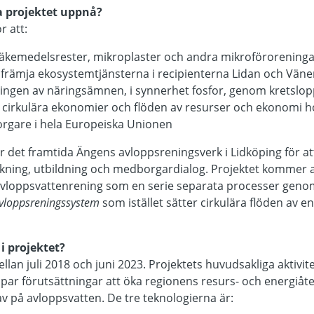
a projektet uppnå?
r att:
läkemedelsrester, mikroplaster och andra mikroförorening
t främja ekosystemtjänsterna i recipienterna Lidan och Väne
ningen av näringsämnen, i synnerhet fosfor, genom kretsl
cirkulära ekonomier och flöden av resurser och ekonomi h
rgare i hela Europeiska Unionen
 det framtida Ängens avloppsreningsverk i Lidköping för at
skning, utbildning och medborgardialog. Projektet kommer
 avloppsvattenrening som en serie separata processer geno
 Avloppsreningssystem
som istället sätter cirkulära flöden av e
 i projektet?
lan juli 2018 och juni 2023. Projektets huvudsakliga aktivite
apar förutsättningar att öka regionens resurs- och energiå
v på avloppsvatten. De tre teknologierna är: