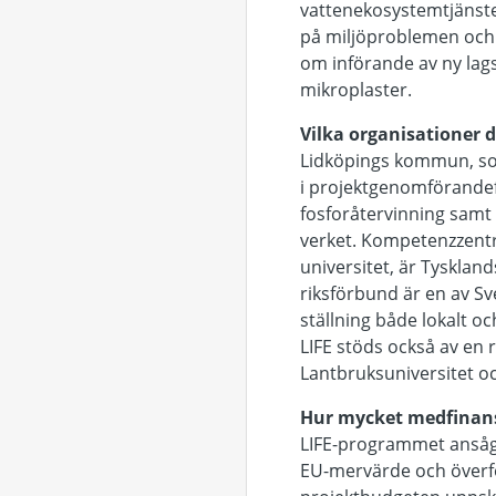
vattenekosystemtjänster
på miljöproblemen och 
om införande av ny lags
mikroplaster.
Vilka organisationer d
Lidköpings kommun, som
i projektgenomförande
fosforåtervinning samt 
verket. Kompetenzzentr
universitet, är Tysklan
riksförbund är en av Sv
ställning både lokalt o
LIFE stöds också av en
Lantbruksuniversitet oc
Hur mycket medfinans
LIFE-programmet ansågs 
EU-mervärde och överf