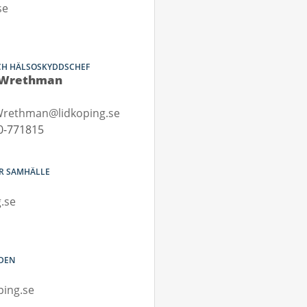
se
OCH HÄLSOSKYDDSCHEF
Wrethman
rethman@lidkoping.se
0-771815
OR SAMHÄLLE
.se
NDEN
ping.se