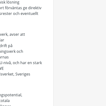
isk lösning
 förväntas ge direktiv
srester och eventuellt
erk, avser att
lar
rift på
ningsverk och
arnas
U-nivå, och har en stark
IWE
verket, Sveriges
ngspotential,
totala