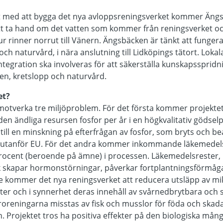
t med att bygga det nya avloppsreningsverket kommer Ängs
ta hand om det vatten som kommer från reningsverket och 
 tur rinner norrut till Vänern. Ängsbäcken är tänkt att fung
och naturvård, i nära anslutning till Lidköpings tätort. Loka
 integration ska involveras för att säkerställa kunskapssprid
en, kretslopp och naturvård.
et?
tt motverka tre miljöproblem. För det första kommer projektet
en ändliga resursen fosfor per år i en högkvalitativ gödsel
r till en minskning på efterfrågan av fosfor, som bryts och 
r utanför EU. För det andra kommer inkommande läkemedel
rocent (beroende på ämne) i processen. Läkemedelsrester
sk skapar hormonstörningar, påverkar fortplantningsförmåg
e kommer det nya reningsverket att reducera utsläpp av mikr
ter och i synnerhet deras innehåll av svårnedbrytbara och 
roreningarna misstas av fisk och musslor för föda och skada
 Projektet tros ha positiva effekter på den biologiska mån