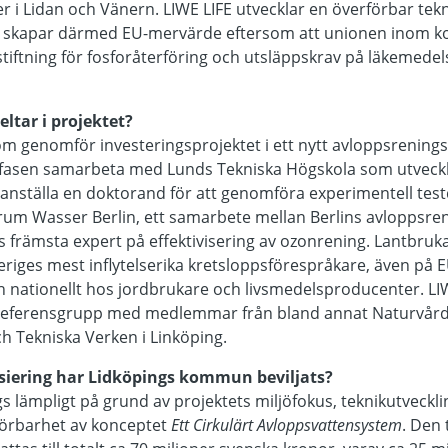
 i Lidan och Vänern. LIWE LIFE utvecklar en överförbar tekn
skapar därmed EU-mervärde eftersom att unionen inom kort
tiftning för fosforåterföring och utsläppskrav på läkemedel
eltar i projektet?
 genomför investeringsprojektet i ett nytt avloppsreningsv
fasen samarbeta med Lunds Tekniska Högskola som utveck
anställa en doktorand för att genomföra experimentell testd
um Wasser Berlin, ett samarbete mellan Berlins avloppsre
ds främsta expert på effektivisering av ozonrening. Lantbruk
eriges mest inflytelserika kretsloppsförespråkare, även på E
ch nationellt hos jordbrukare och livsmedelsproducenter. L
 referensgrupp med medlemmar från bland annat Naturvårds
h Tekniska Verken i Linköping.
iering har Lidköpings kommun beviljats?
lämpligt på grund av projektets miljöfokus, teknikutveckli
örbarhet av konceptet
Ett Cirkulärt Avloppsvattensystem
. Den 