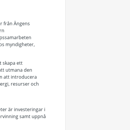
ar från Ängens
rn
oppssamarbeten
os myndigheter,
t skapa ett
 att utmana den
m att introducera
nergi, resurser och
ter är investeringar i
tervinning samt uppnå