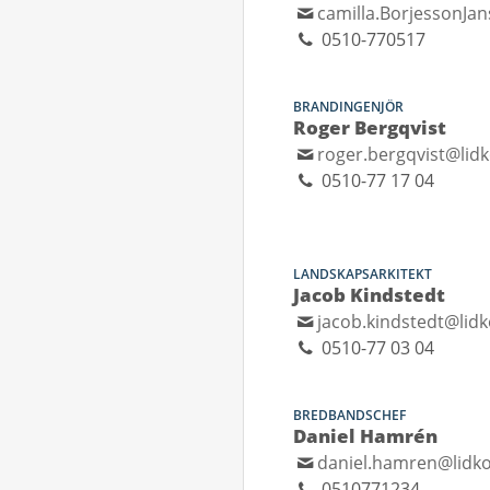
camilla.BorjessonJa
0510-770517
BRANDINGENJÖR
Roger Bergqvist
roger.bergqvist@lid
0510-77 17 04
LANDSKAPSARKITEKT
Jacob Kindstedt
jacob.kindstedt@lidk
0510-77 03 04
BREDBANDSCHEF
Daniel Hamrén
daniel.hamren@lidko
0510771234