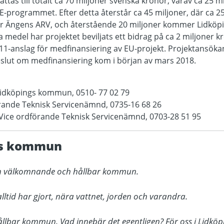
tas till totalt ca 70 miljoner svenska kronor, varav ca 25 m
E-programmet. Efter detta återstår ca 45 miljoner, där ca 2
r Ängens ARV, och återstående 20 miljoner kommer Lidköp
a medel har projektet beviljats ett bidrag på ca 2 miljoner 
1-anslag för medfinansiering av EU-projekt. Projektansöka
lut om medfinansiering kom i början av mars 2018.
 Lidköpings kommun, 0510- 77 02 79
rande Teknisk Servicenämnd, 0735-16 68 26
Vice ordförande Teknisk Servicenämnd, 0703-28 51 95
gs kommun
 en välkomnande och hållbar kommun.

alltid har gjort, nära vattnet, jorden och varandra.

bar kommun. Vad innebär det egentligen? För oss i Lidköping