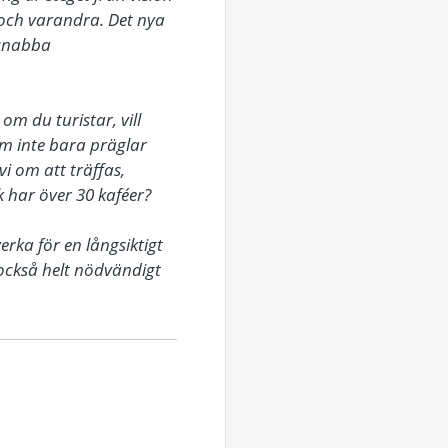
n och varandra. Det nya 
 snabba 
 du turistar, vill 
om inte bara präglar 
 om att träffas, 
 har över 30 kaféer?

ka för en långsiktigt 
också helt nödvändigt 