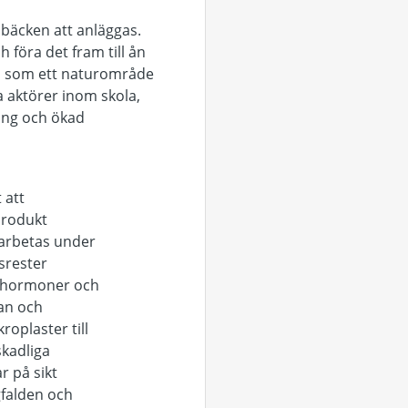
bäcken att anläggas.
föra det fram till ån
era som ett naturområde
la aktörer inom skola,
ning och ökad
 att
produkt
bearbetas under
srester
, hormoner och
an och
oplaster till
skadliga
r på sikt
gfalden och