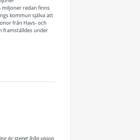
iljoner
5 miljoner redan finns
ings kommun själva att
kronor från Havs- och
n framställdes under
 är steget från vision 