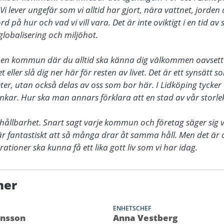
t. Vi lever ungefär som vi alltid har gjort, nära vattnet, jorde
rd på hur och vad vi vill vara. Det är inte oviktigt i en tid av
lobalisering och miljöhot.

t en kommun där du alltid ska känna dig välkommen oavsett om
eller slå dig ner här för resten av livet. Det är ett synsätt s
 utan också delas av oss som bor här. I Lidköping tycker vi
nkar. Hur ska man annars förklara att en stad av vår storlek
hållbarhet. Snart sagt varje kommun och företag säger sig ver
 är fantastiskt att så många drar åt samma håll. Men det är 
tioner ska kunna få ett lika gott liv som vi har idag.
ner
ENHETSCHEF
ansson
Anna Vestberg