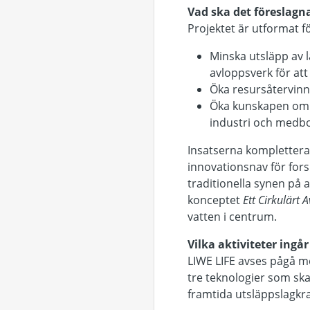
Vad ska det föreslagn
Projektet är utformat fö
Minska utsläpp av 
avloppsverk för at
Öka resursåtervin
Öka kunskapen om 
industri och medbo
Insatserna kompletterar
innovationsnav för for
traditionella synen på
konceptet
Ett Cirkulärt
vatten i centrum.
Vilka aktiviteter ingår
LIWE LIFE avses pågå mel
tre teknologier som sk
framtida utsläppslagkra