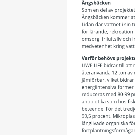
Ängsbäcken
Som en del av projekte
Ängsbäcken kommer att 
Lidan där vattnet i sin
för lärande, rekreation 
omsorg, friluftsliv och
medvetenhet kring vatt
Varför behövs projekt
LIWE LIFE bidrar till a
återanvända 12 ton av d
jämförbar, vilket bidra
energiintensiva forme
reduceras med 80-99 p
antibiotika som hos fi
beteende. För det tredj
99,5 procent. Mikroplas
långlivade organiska fö
fortplantningsförmågan.