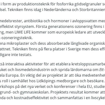
g
i form av produktionsteknik för fosforrika gödselgranuler
sel. Tekniken finns idag i Nederländerna och Storbritannien
medelsrester, antibiotika och hormoner i avloppsvatten med
ffektivt styrsystem. Första generationens ozonering finns 
ing, men LIWE LIFE kommer som europeisk ledare att utveck
a ozoneringsteknik.
rena mikroplaster och dess absorberade långlivade organisk
tnet. Tekniken finns på flera platser i Sverige men dess eff
igare inte testats.
kså interaktiva aktiviteter för att etablera kretsloppssamar
uket och livsmedelsindustrin och sprida lärdomarna om
Ett
ela Europa. En viktig del av projektet är att öka medvetenhe
 roll i samhället hos Lidköpings medborgare och besökare. 
rkshops på det nya verket och konferenser i hela EU, studie
grund- och gymnasieskolan. Projektets resultat kommer att 
da och kostnadseffektivitet och sammanfattas i en livscyke