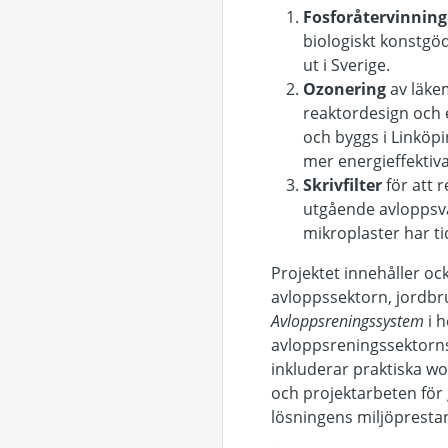
Fosforåtervinnin
biologiskt konstgöd
ut i Sverige.
Ozonering
av läke
reaktordesign och e
och byggs i Linköp
mer energieffektiv
Skrivfilter
för att 
utgående avloppsvat
mikroplaster har tid
Projektet innehåller oc
avloppssektorn, jordbr
Avloppsreningssystem
i h
avloppsreningssektorns
inkluderar praktiska wo
och projektarbeten för 
lösningens miljöprestan