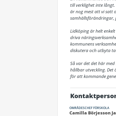
till verklighet inte lång
är nog mest att vi satt o
samhällsförändringar, g
Lidköping är helt enkel
driva näringsverksamhet 
kommunens verksamheter,
diskutera och utbyta ta
Så var det det här med 
hållbar utveckling. Det
för att kommande genera
Kontaktperso
OMRÅDESCHEF FÖRSKOLA
Camilla Börjesson J