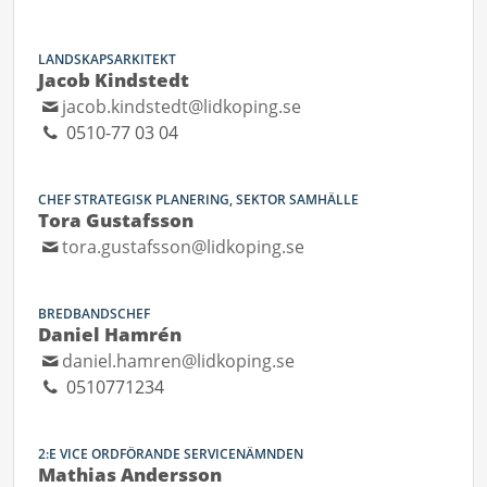
LANDSKAPSARKITEKT
Jacob Kindstedt
jacob.kindstedt@lidkoping.se
0510-77 03 04
CHEF STRATEGISK PLANERING, SEKTOR SAMHÄLLE
Tora Gustafsson
tora.gustafsson@lidkoping.se
BREDBANDSCHEF
Daniel Hamrén
daniel.hamren@lidkoping.se
0510771234
2:E VICE ORDFÖRANDE SERVICENÄMNDEN
Mathias Andersson