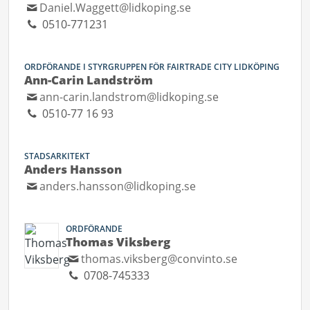
Daniel.Waggett@lidkoping.se
0510-771231
ORDFÖRANDE I STYRGRUPPEN FÖR FAIRTRADE CITY LIDKÖPING
Ann-Carin Landström
ann-carin.landstrom@lidkoping.se
0510-77 16 93
STADSARKITEKT
Anders Hansson
anders.hansson@lidkoping.se
ORDFÖRANDE
Thomas Viksberg
thomas.viksberg@convinto.se
0708-745333