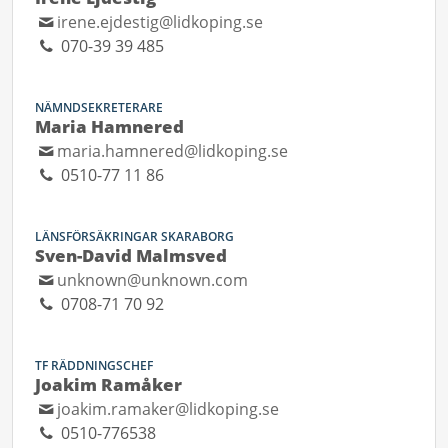
irene.ejdestig@lidkoping.se
070-39 39 485
NÄMNDSEKRETERARE
Maria Hamnered
maria.hamnered@lidkoping.se
0510-77 11 86
LÄNSFÖRSÄKRINGAR SKARABORG
Sven-David Malmsved
unknown@unknown.com
0708-71 70 92
TF RÄDDNINGSCHEF
Joakim Ramåker
joakim.ramaker@lidkoping.se
0510-776538