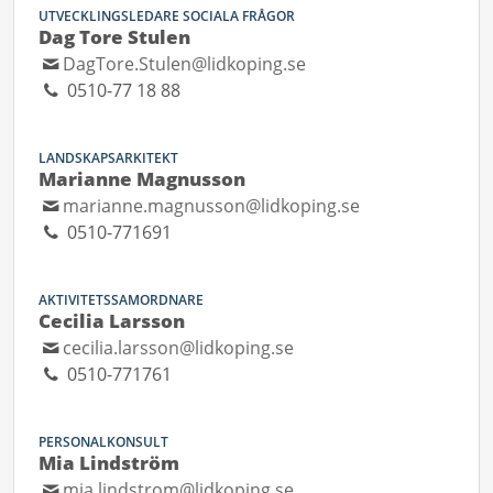
UTVECKLINGSLEDARE SOCIALA FRÅGOR
Dag Tore Stulen
DagTore.Stulen@lidkoping.se
0510-77 18 88
LANDSKAPSARKITEKT
Marianne Magnusson
marianne.magnusson@lidkoping.se
0510-771691
AKTIVITETSSAMORDNARE
Cecilia Larsson
cecilia.larsson@lidkoping.se
0510-771761
PERSONALKONSULT
Mia Lindström
mia.lindstrom@lidkoping.se