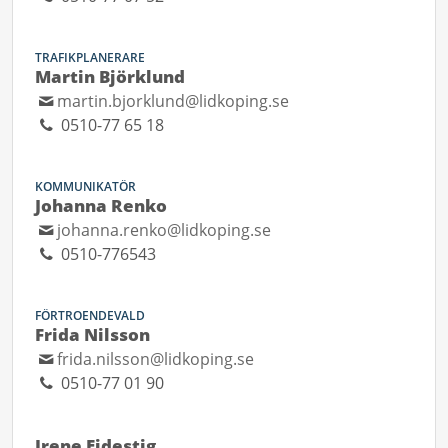
TRAFIKPLANERARE
Martin Björklund
martin.bjorklund@lidkoping.se
0510-77 65 18
KOMMUNIKATÖR
Johanna Renko
johanna.renko@lidkoping.se
0510-776543
FÖRTROENDEVALD
Frida Nilsson
frida.nilsson@lidkoping.se
0510-77 01 90
Irene Ejdestig