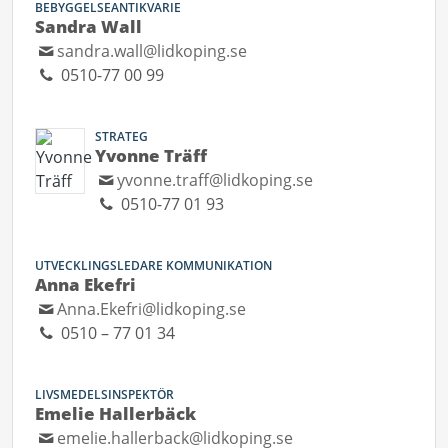
BEBYGGELSEANTIKVARIE
Sandra Wall
sandra.wall@lidkoping.se
0510-77 00 99
STRATEG
Yvonne Träff
yvonne.traff@lidkoping.se
0510-77 01 93
UTVECKLINGSLEDARE KOMMUNIKATION
Anna Ekefri
Anna.Ekefri@lidkoping.se
0510 – 77 01 34
LIVSMEDELSINSPEKTÖR
Emelie Hallerbäck
emelie.hallerback@lidkoping.se