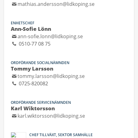
mathias.andersson@lidkoping.se
ENHETSCHEF
Ann-Sofie Lönn
ann-sofie.lonn@lidkoping.se
0510-77 08 75
ORDFÖRANDE SOCIALNÄMNDEN
Tommy Larsson
tommy.larsson@lidkoping.se
0725-820082
ORDFÖRANDE SERVICENÄMNDEN
Karl Wiktorsson
karl.wiktorsson@lidkoping.se
CHEF TILLVÄXT, SEKTOR SAMHÄLLE