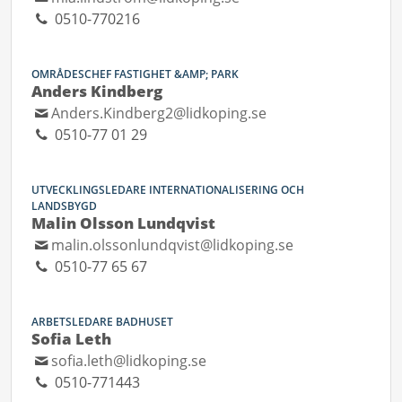
0510-770216
OMRÅDESCHEF FASTIGHET &AMP; PARK
Anders Kindberg
Anders.Kindberg2@lidkoping.se
0510-77 01 29
UTVECKLINGSLEDARE INTERNATIONALISERING OCH
LANDSBYGD
Malin Olsson Lundqvist
malin.olssonlundqvist@lidkoping.se
0510-77 65 67
ARBETSLEDARE BADHUSET
Sofia Leth
sofia.leth@lidkoping.se
0510-771443