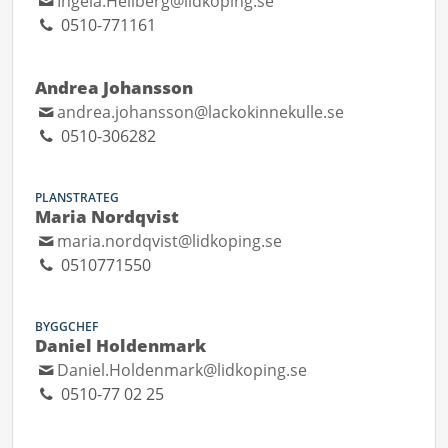
Ingela.Hellberg@lidkoping.se
0510-771161
Andrea Johansson
andrea.johansson@lackokinnekulle.se
0510-306282
PLANSTRATEG
Maria Nordqvist
maria.nordqvist@lidkoping.se
0510771550
BYGGCHEF
Daniel Holdenmark
Daniel.Holdenmark@lidkoping.se
0510-77 02 25