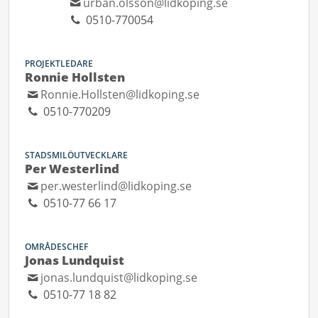
urban.olsson@lidkoping.se
0510-770054
PROJEKTLEDARE
Ronnie Hollsten
Ronnie.Hollsten@lidkoping.se
0510-770209
STADSMILÖUTVECKLARE
Per Westerlind
per.westerlind@lidkoping.se
0510-77 66 17
OMRÅDESCHEF
Jonas Lundquist
jonas.lundquist@lidkoping.se
0510-77 18 82