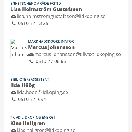
ENHETSCHEF OMRÅDE FRITID
Lisa Holmström Gustafsson
lisa.holmstromgustafsson@lidkoping.se
0510-77 13 25
MARKNADSKOORDINATOR
Marcus Johansson
marcus.johansson@tillvaxtlidkoping.se
0510-77 06 65
BIBLIOTEKSASSISTENT
Iida Höög
lida.hoog@lidkoping.se
0510-771694
TF. VD LIDKÖPING ENERGI
Klas Hallgren
klas.hallgren@lidkoping.se