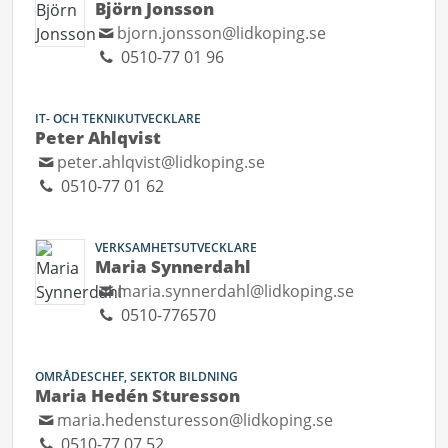
Björn Jonsson
bjorn.jonsson@lidkoping.se
0510-77 01 96
IT- OCH TEKNIKUTVECKLARE
Peter Ahlqvist
peter.ahlqvist@lidkoping.se
0510-77 01 62
VERKSAMHETSUTVECKLARE
Maria Synnerdahl
maria.synnerdahl@lidkoping.se
0510-776570
OMRÅDESCHEF, SEKTOR BILDNING
Maria Hedén Sturesson
maria.hedensturesson@lidkoping.se
0510-77 07 52