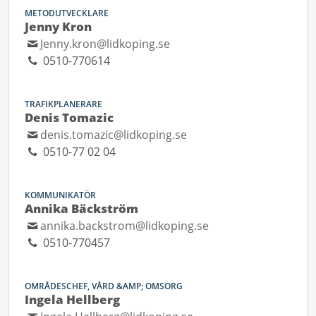
METODUTVECKLARE
Jenny Kron
Jenny.kron@lidkoping.se
0510-770614
TRAFIKPLANERARE
Denis Tomazic
denis.tomazic@lidkoping.se
0510-77 02 04
KOMMUNIKATÖR
Annika Bäckström
annika.backstrom@lidkoping.se
0510-770457
OMRÅDESCHEF, VÅRD &AMP; OMSORG
Ingela Hellberg