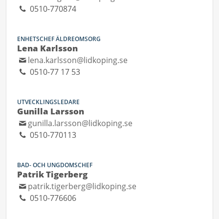
0510-770874
ENHETSCHEF ÄLDREOMSORG
Lena Karlsson
lena.karlsson@lidkoping.se
0510-77 17 53
UTVECKLINGSLEDARE
Gunilla Larsson
gunilla.larsson@lidkoping.se
0510-770113
BAD- OCH UNGDOMSCHEF
Patrik Tigerberg
patrik.tigerberg@lidkoping.se
0510-776606