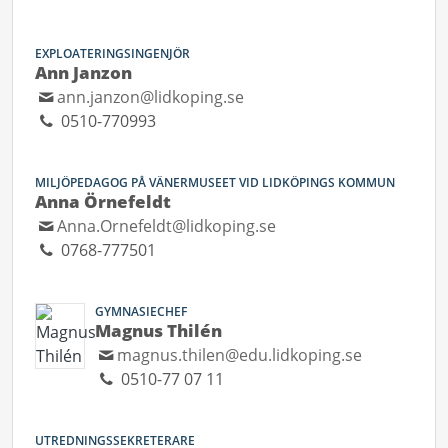
EXPLOATERINGSINGENJÖR
Ann Janzon
ann.janzon@lidkoping.se
0510-770993
MILJÖPEDAGOG PÅ VÄNERMUSEET VID LIDKÖPINGS KOMMUN
Anna Örnefeldt
Anna.Ornefeldt@lidkoping.se
0768-777501
GYMNASIECHEF
Magnus Thilén
magnus.thilen@edu.lidkoping.se
0510-77 07 11
UTREDNINGSSEKRETERARE