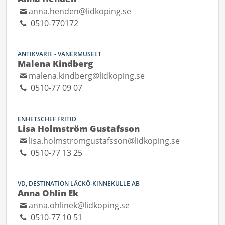
anna.henden@lidkoping.se
0510-770172
ANTIKVARIE - VÄNERMUSEET
Malena Kindberg
malena.kindberg@lidkoping.se
0510-77 09 07
ENHETSCHEF FRITID
Lisa Holmström Gustafsson
lisa.holmstromgustafsson@lidkoping.se
0510-77 13 25
VD, DESTINATION LÄCKÖ-KINNEKULLE AB
Anna Ohlin Ek
anna.ohlinek@lidkoping.se
0510-77 10 51