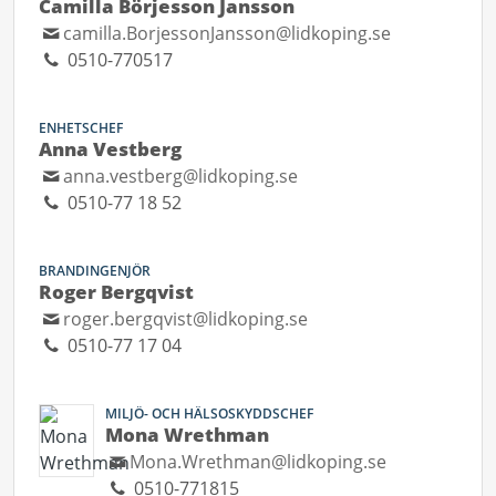
Camilla Börjesson Jansson
camilla.BorjessonJansson@lidkoping.se
0510-770517
ENHETSCHEF
Anna Vestberg
anna.vestberg@lidkoping.se
0510-77 18 52
BRANDINGENJÖR
Roger Bergqvist
roger.bergqvist@lidkoping.se
0510-77 17 04
MILJÖ- OCH HÄLSOSKYDDSCHEF
Mona Wrethman
Mona.Wrethman@lidkoping.se
0510-771815