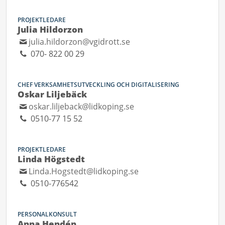
PROJEKTLEDARE
Julia Hildorzon
julia.hildorzon@vgidrott.se
070- 822 00 29
CHEF VERKSAMHETSUTVECKLING OCH DIGITALISERING
Oskar Liljebäck
oskar.liljeback@lidkoping.se
0510-77 15 52
PROJEKTLEDARE
Linda Högstedt
Linda.Hogstedt@lidkoping.se
0510-776542
PERSONALKONSULT
Anna Hendén