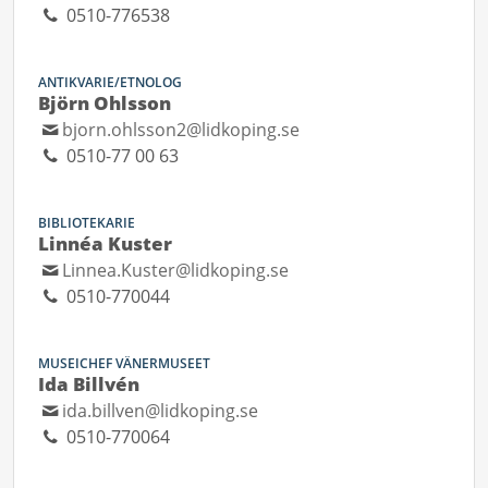
0510-776538
ANTIKVARIE/ETNOLOG
Björn Ohlsson
bjorn.ohlsson2@lidkoping.se
0510-77 00 63
BIBLIOTEKARIE
Linnéa Kuster
Linnea.Kuster@lidkoping.se
0510-770044
MUSEICHEF VÄNERMUSEET
Ida Billvén
ida.billven@lidkoping.se
0510-770064