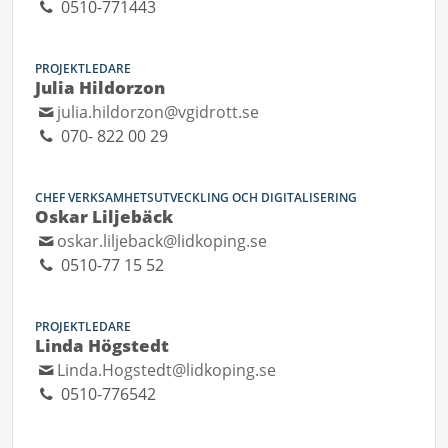
0510-771443
PROJEKTLEDARE
Julia Hildorzon
julia.hildorzon@vgidrott.se
070- 822 00 29
CHEF VERKSAMHETSUTVECKLING OCH DIGITALISERING
Oskar Liljebäck
oskar.liljeback@lidkoping.se
0510-77 15 52
PROJEKTLEDARE
Linda Högstedt
Linda.Hogstedt@lidkoping.se
0510-776542