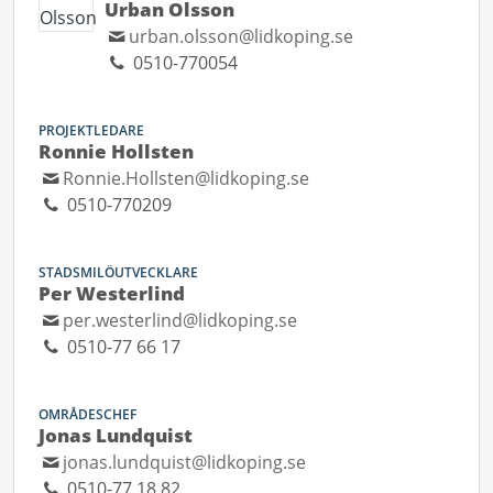
Urban Olsson
urban.olsson@lidkoping.se
0510-770054
PROJEKTLEDARE
Ronnie Hollsten
Ronnie.Hollsten@lidkoping.se
0510-770209
STADSMILÖUTVECKLARE
Per Westerlind
per.westerlind@lidkoping.se
0510-77 66 17
OMRÅDESCHEF
Jonas Lundquist
jonas.lundquist@lidkoping.se
0510-77 18 82