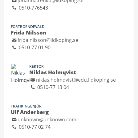
johanna.renko@lidkoping.se
0510-776543
FÖRTROENDEVALD
Frida Nilsson
frida.nilsson@lidkoping.se
0510-77 01 90
REKTOR
Niklas Holmqvist
niklas.holmqvist@edu.lidkoping.se
0510-77 13 04
TRAFIKINGENJÖR
Ulf Anderberg
unknown@unknown.com
0510-77 02 74