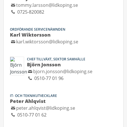
tommy.larsson@lidkoping.se
0725-820082
ORDFÖRANDE SERVICENÄMNDEN
Karl Wiktorsson
karl.wiktorsson@lidkoping.se
CHEF TILLVÄXT, SEKTOR SAMHÄLLE
Björn Jonsson
bjorn.jonsson@lidkoping.se
0510-77 01 96
IT- OCH TEKNIKUTVECKLARE
Peter Ahlqvist
peter.ahlqvist@lidkoping.se
0510-77 01 62