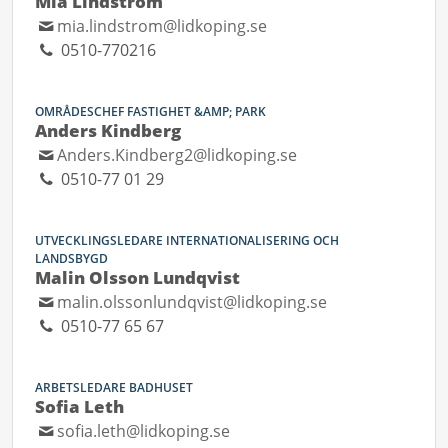
Mia Lindström
mia.lindstrom@lidkoping.se
0510-770216
OMRÅDESCHEF FASTIGHET &AMP; PARK
Anders Kindberg
Anders.Kindberg2@lidkoping.se
0510-77 01 29
UTVECKLINGSLEDARE INTERNATIONALISERING OCH
LANDSBYGD
Malin Olsson Lundqvist
malin.olssonlundqvist@lidkoping.se
0510-77 65 67
ARBETSLEDARE BADHUSET
Sofia Leth
sofia.leth@lidkoping.se