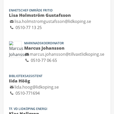
ENHETSCHEF OMRÅDE FRITID
Lisa Holmström Gustafsson
lisa.holmstromgustafsson@lidkoping.se
0510-77 13 25
MARKNADSKOORDINATOR
Marcus Johansson
marcus.johansson@tillvaxtlidkoping.se
0510-77 06 65
BIBLIOTEKSASSISTENT
Iida Höög
lida.hoog@lidkoping.se
0510-771694
TF. VD LIDKÖPING ENERGI
Klas Hallgren