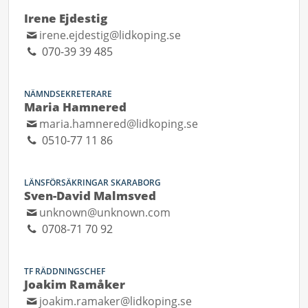
Irene Ejdestig
irene.ejdestig@lidkoping.se
070-39 39 485
NÄMNDSEKRETERARE
Maria Hamnered
maria.hamnered@lidkoping.se
0510-77 11 86
LÄNSFÖRSÄKRINGAR SKARABORG
Sven-David Malmsved
unknown@unknown.com
0708-71 70 92
TF RÄDDNINGSCHEF
Joakim Ramåker
joakim.ramaker@lidkoping.se