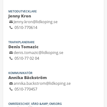
METODUTVECKLARE
Jenny Kron
Jenny.kron@lidkoping.se
0510-770614
TRAFIKPLANERARE
Denis Tomazic
denis.tomazic@lidkoping.se
0510-77 02 04
KOMMUNIKATÖR
Annika Bäckström
annika.backstrom@lidkoping.se
0510-770457
OMRÅDESCHEF, VÅRD &AMP; OMSORG