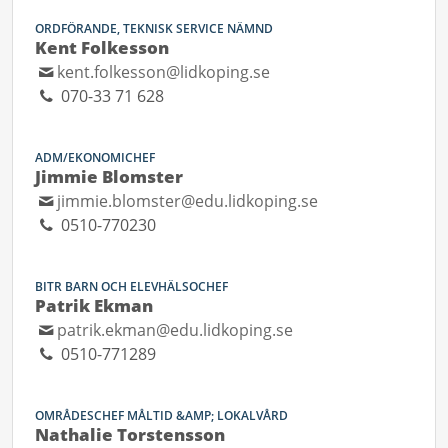
ORDFÖRANDE, TEKNISK SERVICE NÄMND
Kent Folkesson
kent.folkesson@lidkoping.se
070-33 71 628
ADM/EKONOMICHEF
Jimmie Blomster
jimmie.blomster@edu.lidkoping.se
0510-770230
BITR BARN OCH ELEVHÄLSOCHEF
Patrik Ekman
patrik.ekman@edu.lidkoping.se
0510-771289
OMRÅDESCHEF MÅLTID &AMP; LOKALVÅRD
Nathalie Torstensson