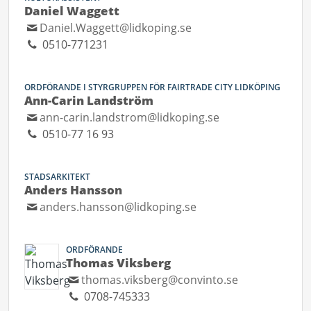
Daniel Waggett
Daniel.Waggett@lidkoping.se
0510-771231
ORDFÖRANDE I STYRGRUPPEN FÖR FAIRTRADE CITY LIDKÖPING
Ann-Carin Landström
ann-carin.landstrom@lidkoping.se
0510-77 16 93
STADSARKITEKT
Anders Hansson
anders.hansson@lidkoping.se
ORDFÖRANDE
Thomas Viksberg
thomas.viksberg@convinto.se
0708-745333