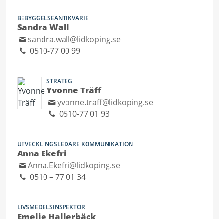
BEBYGGELSEANTIKVARIE
Sandra Wall
sandra.wall@lidkoping.se
0510-77 00 99
STRATEG
Yvonne Träff
yvonne.traff@lidkoping.se
0510-77 01 93
UTVECKLINGSLEDARE KOMMUNIKATION
Anna Ekefri
Anna.Ekefri@lidkoping.se
0510 – 77 01 34
LIVSMEDELSINSPEKTÖR
Emelie Hallerbäck