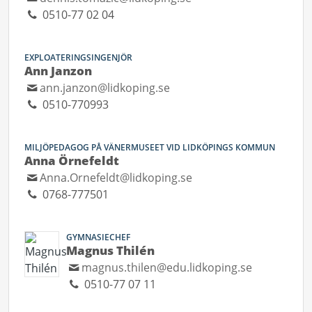
0510-77 02 04
EXPLOATERINGSINGENJÖR
Ann Janzon
ann.janzon@lidkoping.se
0510-770993
MILJÖPEDAGOG PÅ VÄNERMUSEET VID LIDKÖPINGS KOMMUN
Anna Örnefeldt
Anna.Ornefeldt@lidkoping.se
0768-777501
GYMNASIECHEF
Magnus Thilén
magnus.thilen@edu.lidkoping.se
0510-77 07 11