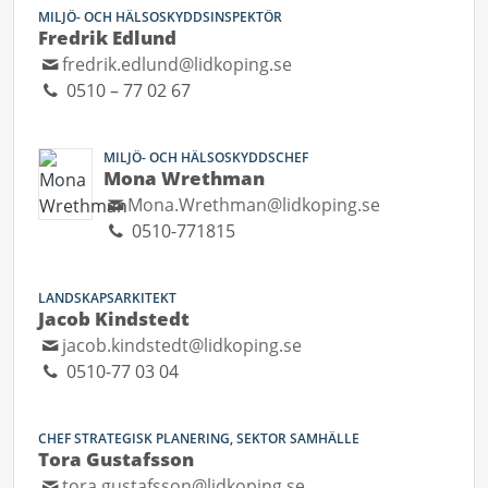
MILJÖ- OCH HÄLSOSKYDDSINSPEKTÖR
Fredrik Edlund
fredrik.edlund@lidkoping.se
0510 – 77 02 67
MILJÖ- OCH HÄLSOSKYDDSCHEF
Mona Wrethman
Mona.Wrethman@lidkoping.se
0510-771815
LANDSKAPSARKITEKT
Jacob Kindstedt
jacob.kindstedt@lidkoping.se
0510-77 03 04
CHEF STRATEGISK PLANERING, SEKTOR SAMHÄLLE
Tora Gustafsson
tora.gustafsson@lidkoping.se