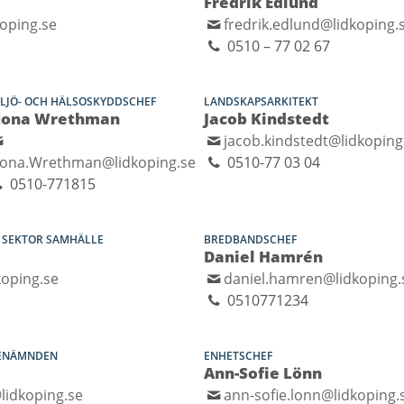
Fredrik Edlund
koping.se
fredrik.edlund@lidkoping.
0510 – 77 02 67
LJÖ- OCH HÄLSOSKYDDSCHEF
LANDSKAPSARKITEKT
ona Wrethman
Jacob Kindstedt
jacob.kindstedt@lidkoping
ona.Wrethman@lidkoping.se
0510-77 03 04
0510-771815
, SEKTOR SAMHÄLLE
BREDBANDSCHEF
Daniel Hamrén
koping.se
daniel.hamren@lidkoping.
0510771234
CENÄMNDEN
ENHETSCHEF
Ann-Sofie Lönn
lidkoping.se
ann-sofie.lonn@lidkoping.