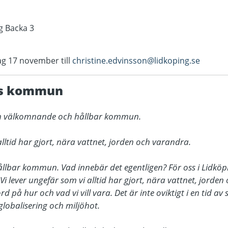
g Backa 3
g 17 november till
christine.edvinsson@lidkoping.se
gs kommun
 en välkomnande och hållbar kommun.

alltid har gjort, nära vattnet, jorden och varandra.

bar kommun. Vad innebär det egentligen? För oss i Lidköping
t. Vi lever ungefär som vi alltid har gjort, nära vattnet, jorde
rd på hur och vad vi vill vara. Det är inte oviktigt i en tid av
lobalisering och miljöhot.
