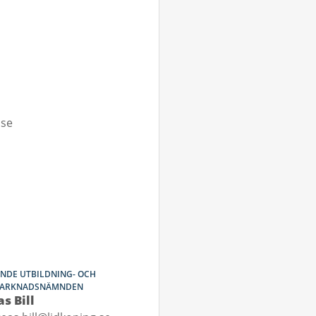
.se
NDE UTBILDNING- OCH
MARKNADSNÄMNDEN
s Bill