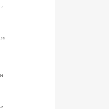
se
.se
se
se