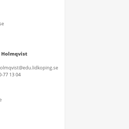
se
 Holmqvist
holmqvist@edu.lidkoping.se
-77 13 04
e