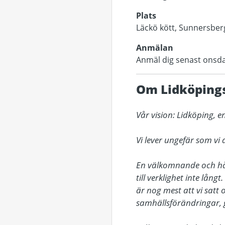
Plats
Läckö kött, Sunnersber
Anmälan
Anmäl dig senast onsda
Om Lidköpin
Vår vision: Lidköping,
Vi lever ungefär som vi 
En välkomnande och håll
till verklighet inte lång
är nog mest att vi satt o
samhällsförändringar, g