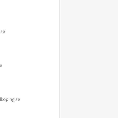
.se
se
dkoping.se