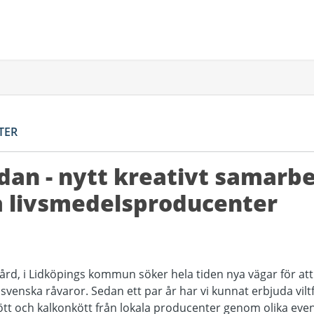
TER
dan - nytt kreativt samarb
a livsmedelsproducenter
vård, i Lidköpings kommun söker hela tiden nya vägar för att
enska råvaror. Sedan ett par år har vi kunnat erbjuda viltf
tt och kalkonkött från lokala producenter genom olika even