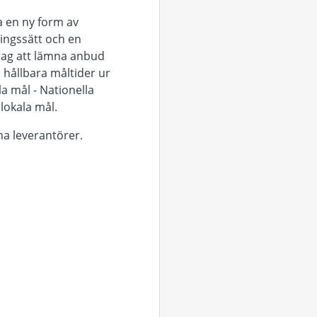
pa en ny form av
ningssätt och en
etag att lämna anbud
nå hållbara måltider ur
a mål - Nationella
lokala mål.
na leverantörer.