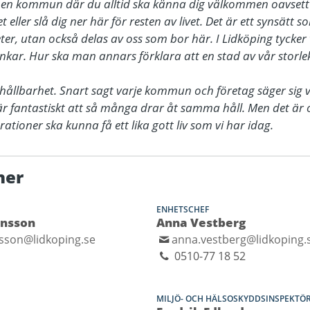
t en kommun där du alltid ska känna dig välkommen oavsett om
eller slå dig ner här för resten av livet. Det är ett synsätt s
 utan också delas av oss som bor här. I Lidköping tycker vi
nkar. Hur ska man annars förklara att en stad av vår storlek
hållbarhet. Snart sagt varje kommun och företag säger sig ver
 är fantastiskt att så många drar åt samma håll. Men det är 
tioner ska kunna få ett lika gott liv som vi har idag.
ner
ENHETSCHEF
ansson
Anna Vestberg
nsson@lidkoping.se
anna.vestberg@lidkoping.
0510-77 18 52
MILJÖ- OCH HÄLSOSKYDDSINSPEKTÖ