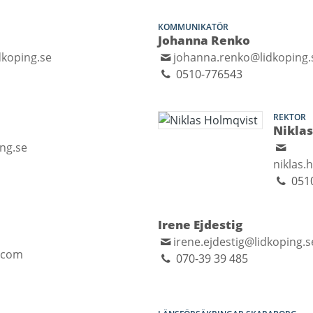
KOMMUNIKATÖR
Johanna Renko
dkoping.se
johanna.renko@lidkoping.
0510-776543
REKTOR
Niklas
ing.se
niklas.
0510
Irene Ejdestig
irene.ejdestig@lidkoping.s
.com
070-39 39 485