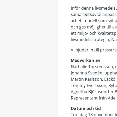
Inför denna livsmedelsup
samarbetsavtal anpassat
arbetsmodell som syftar
och ges möjlighet till at
ett miljö- och kvalitet
livsmedelsstrategin, Na
Vi bjuder in till press
Medverkan av
Nathalie Torstensson, 
Johanna Svedén, uppha
Martin Karlsson, Läckö 
Tommy Evertsson, Ryho
Agnetha Björnsdotter B
Representant från Adel
Datum och tid
Torsdag 18 november kl