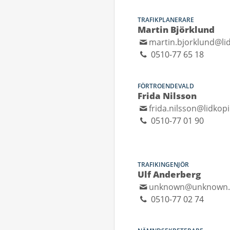
TRAFIKPLANERARE
Martin Björklund
martin.bjorklund@li
0510-77 65 18
FÖRTROENDEVALD
Frida Nilsson
frida.nilsson@lidkop
0510-77 01 90
TRAFIKINGENJÖR
Ulf Anderberg
unknown@unknown
0510-77 02 74