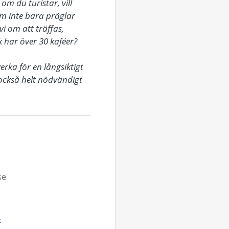
 du turistar, vill 
om inte bara präglar 
 om att träffas, 
 har över 30 kaféer?

ka för en långsiktigt 
också helt nödvändigt 
se
R