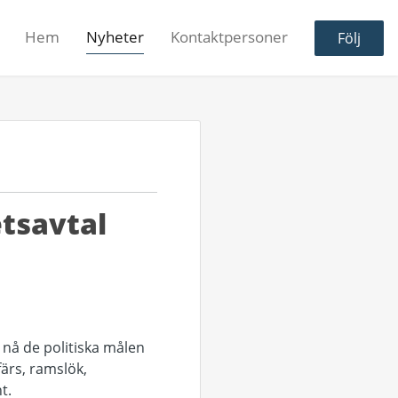
Hem
Nyheter
Kontaktpersoner
Följ
etsavtal
 nå de politiska målen
ärs, ramslök,
t.