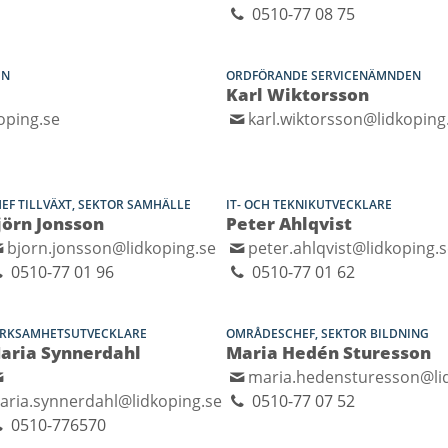
0510-77 08 75
EN
ORDFÖRANDE SERVICENÄMNDEN
Karl Wiktorsson
oping.se
karl.wiktorsson@lidkoping
EF TILLVÄXT, SEKTOR SAMHÄLLE
IT- OCH TEKNIKUTVECKLARE
jörn Jonsson
Peter Ahlqvist
bjorn.jonsson@lidkoping.se
peter.ahlqvist@lidkoping.
0510-77 01 96
0510-77 01 62
ERKSAMHETSUTVECKLARE
OMRÅDESCHEF, SEKTOR BILDNING
aria Synnerdahl
Maria Hedén Sturesson
maria.hedensturesson@li
aria.synnerdahl@lidkoping.se
0510-77 07 52
0510-776570