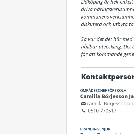
Lidköping är helt enkel
driva näringsverksamhet 
kommunens verksamheter,
diskutera och utbyta ta
Så var det det här med 
hållbar utveckling. Det
för att kommande genera
Kontaktperso
OMRÅDESCHEF FÖRSKOLA
Camilla Börjesson J
camilla.BorjessonJa
0510-770517
BRANDINGENJÖR