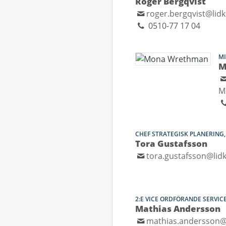
Roger Bergqvist
roger.bergqvist@lid
0510-77 17 04
MI
M
M
CHEF STRATEGISK PLANERING
Tora Gustafsson
tora.gustafsson@lid
2:E VICE ORDFÖRANDE SERVI
Mathias Andersson
mathias.andersson@