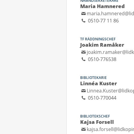
NÄMNDSEKRETERARE
Maria Hamnered
maria.hamnered@lid
0510-77 11 86
TF RÄDDNINGSCHEF
Joakim Ramåker
joakim.ramaker@lidk
0510-776538
BIBLIOTEKARIE
Linnéa Kuster
Linnea.Kuster@lidko
0510-770044
BIBLIOTEKSCHEF
Kajsa Forsell
kajsa.forsell@lidkopi