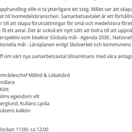
phandling ville vi ta ytterligare ett steg. Målet var att ska
 till livsmedelsbranschen. Samarbetsavtalet är ett förhåll
 till att skapa förutsättningar för små och medelstora för
t få ett avtal. Det är också ett nytt sätt att bidra till att upp
sperspektiv som beaktar Globala mål - Agenda 2030 , Nationell
tionella mål - Läroplanen enligt Skolverket och kommunens 
träff om vårt nya samarbetsavtal tillsammans med våra antag
områdeschef Måltid & Lokalvård
ndlare
Kött
lms egendom vilt
erglund, Kullans Lycka
såsens kalkon
ockan 11:00- ca 12:00