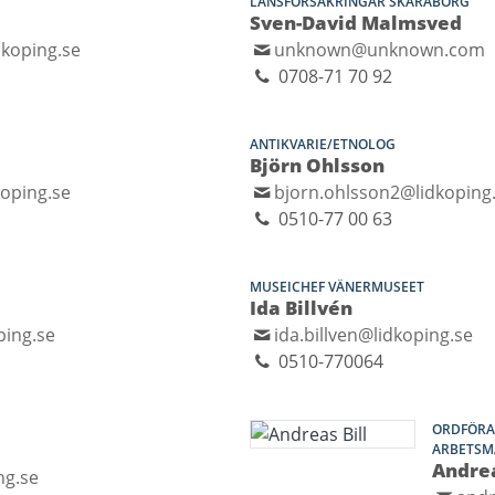
LÄNSFÖRSÄKRINGAR SKARABORG
Sven-David Malmsved
koping.se
unknown@unknown.com
0708-71 70 92
ANTIKVARIE/ETNOLOG
Björn Ohlsson
oping.se
bjorn.ohlsson2@lidkoping
0510-77 00 63
MUSEICHEF VÄNERMUSEET
Ida Billvén
ping.se
ida.billven@lidkoping.se
0510-770064
ORDFÖRA
ARBETS
Andrea
ng.se