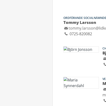
ORDFÖRANDE SOCIALNÄMND
Tommy Larsson
tommy.larsson@lidk
0725-820082
CH
B
V
M
m