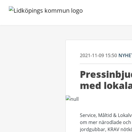
2021-11-09 15:50
NYHE
Pressinbju
med lokal
Service, Måltid & Lokal
om mer närodlade och sv
jordgubbar, KRAV nötkö