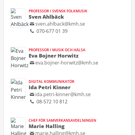
PROFESSOR I SVENSK FOLKMUSIK
Sven Ahlbäck
sven.ahlback@kmh.se
070-677 01 39
PROFESSOR I MUSIK OCH HÄLSA
Eva Bojner Horwitz
eva.bojner-horwitz@kmh.se
DIGITAL KOMMUNIKATÖR
Ida Petri Kinner
ida.petri-kinner@kmh.se
08-572 10 812
CHEF FÖR SAMVERKANSAVDELNINGEN
Marie Halling
marie.halling@kmh.se