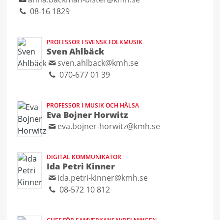
08-16 1829
PROFESSOR I SVENSK FOLKMUSIK
Sven Ahlbäck
sven.ahlback@kmh.se
070-677 01 39
PROFESSOR I MUSIK OCH HÄLSA
Eva Bojner Horwitz
eva.bojner-horwitz@kmh.se
DIGITAL KOMMUNIKATÖR
Ida Petri Kinner
ida.petri-kinner@kmh.se
08-572 10 812