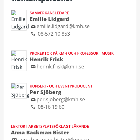
SAMVERKANSLEDARE
Emilie Lidgard
emilie.lidgard@kmh.se
08-572 10 853
PROREKTOR PÅ KMH OCH PROFESSOR I MUSIK
Henrik Frisk
henrik.frisk@kmh.se
KONSERT- OCH EVENTPRODUCENT
Per Sjöberg
per.sjoberg@kmh.se
08-16 19 60
LEKTOR I ARBETSPLATSFÖRLAGT LÄRANDE
Anna Backman Bister
anna.backman-bister@kmh.se