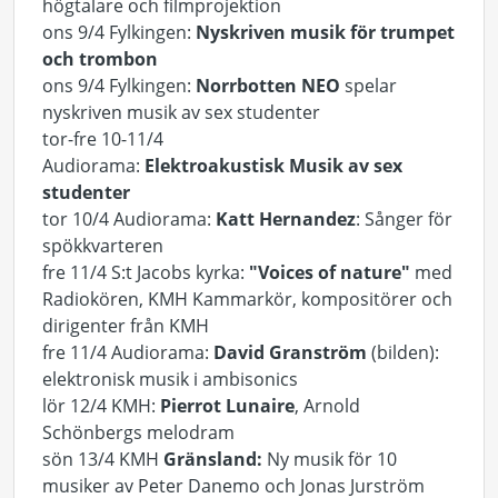
högtalare och filmprojektion
ons 9/4 Fylkingen:
Nyskriven musik för trumpet
och trombon
ons 9/4 Fylkingen:
Norrbotten NEO
spelar
nyskriven musik av sex studenter
tor-fre 10-11/4
Audiorama:
Elektroakustisk Musik av sex
studenter
tor 10/4 Audiorama:
Katt Hernandez
: Sånger för
spökkvarteren
fre 11/4 S:t Jacobs kyrka:
"Voices of nature"
med
Radiokören, KMH Kammarkör, kompositörer och
dirigenter från KMH
fre 11/4 Audiorama:
David Granström
(bilden):
elektronisk musik i ambisonics
lör 12/4 KMH:
Pierrot Lunaire
, Arnold
Schönbergs melodram
sön 13/4 KMH
Gränsland:
Ny musik för 10
musiker av Peter Danemo och Jonas Jurström