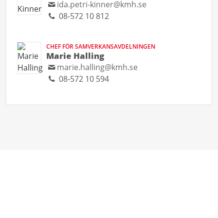
ida.petri-kinner@kmh.se
08-572 10 812
CHEF FÖR SAMVERKANSAVDELNINGEN
Marie Halling
marie.halling@kmh.se
08-572 10 594
Follow us
Nyheter (RSS)
Pressmeddelanden (RSS)
Bloggposter (RSS)
Powered by Notified