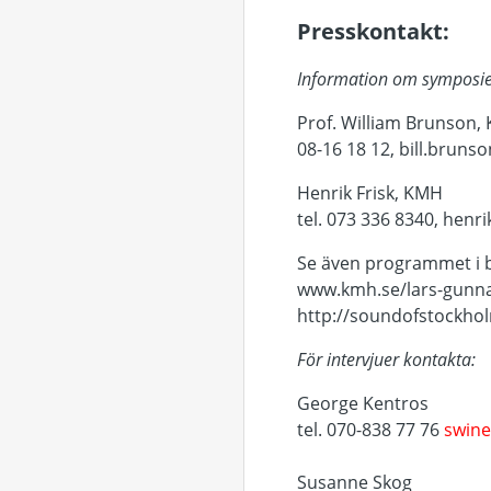
Presskontakt:
Information om symposie
Prof. William Brunson,
08-16 18 12, bill.brun
Henrik Frisk, KMH
tel. 073 336 8340, henr
Se även programmet i 
www.kmh.se/lars-gunn
http://soundofstockho
För intervjuer kontakta:
George Kentros
tel. 070-838 77 76
swin
Susanne Skog