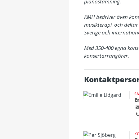
pianostämning. 

KMH bedriver även konstn
musikterapi, och deltar
Sverige och internationell
Med 350-400 egna konse
konsertarrangörer.
Kontaktperso
S
E
KO