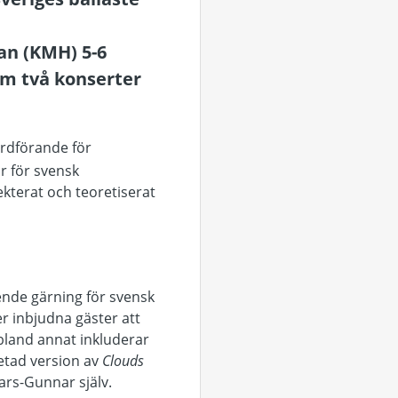
an (KMH) 5-6
om två konserter
ordförande för
r för svensk
ekterat och teoretiserat
ende gärning för svensk
 inbjudna gäster att
bland annat inkluderar
betad version av
Clouds
ars-Gunnar själv.