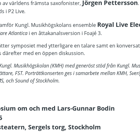
Jörgen Pettersson
 av världens främsta saxofonister,
s i P2 Live
.
Royal Live Ele
framför Kungl. Musikhögskolans ensemble
are Atlantica
i en åttakanalsversion i Foajé 3.
tter symposiet med ytterligare en talare samt en konversat
 därefter med en öppen diskussion.
Kungl. Musikhögskolan (KMH) med generöst stöd från Kungl. Mu
ttare, FST. Porträttkonserten ges i samarbete mellan KMH, Sveri
S, och Sound of Stockholm.
osium om och med Lars-Gunnar Bodin
5
teatern, Sergels torg, Stockholm