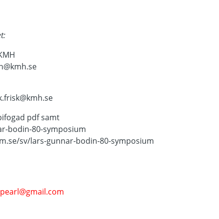
t:
 KMH
son@kmh.se
ik.frisk@kmh.se
bifogad pdf samt
ar-bodin-80-symposium
lm.se/sv/lars-gunnar-bodin-80-symposium
epearl@gmail.com