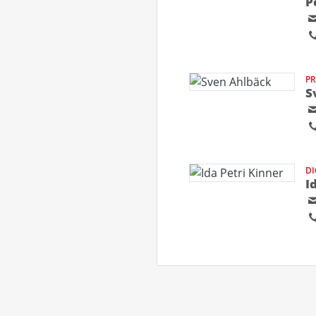
P
PR
S
D
I