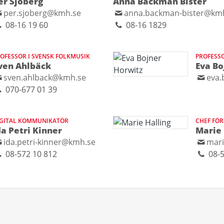
er Sjöberg
Anna Backman Bister
per.sjoberg@kmh.se
anna.backman-bister@km
08-16 19 60
08-16 1829
OFESSOR I SVENSK FOLKMUSIK
PROFESSO
ven Ahlbäck
Eva Bo
sven.ahlback@kmh.se
eva.
070-677 01 39
IGITAL KOMMUNIKATÖR
CHEF FÖ
da Petri Kinner
Marie 
ida.petri-kinner@kmh.se
mari
08-572 10 812
08-5