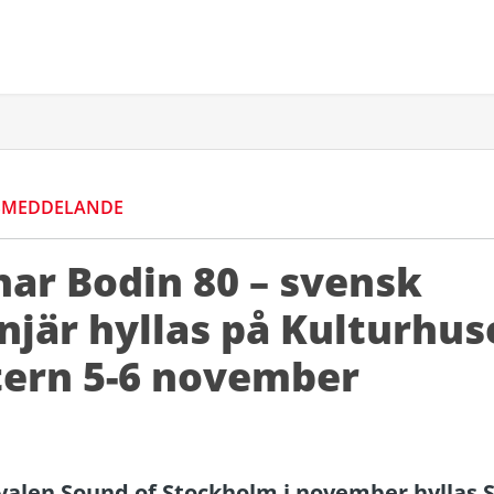
SMEDDELANDE
ar Bodin 80 – svensk
jär hyllas på Kulturhus
tern 5-6 november
alen Sound of Stockholm i november hyllas S