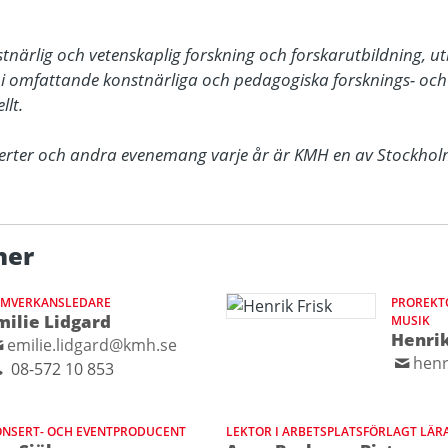
ärlig och vetenskaplig forskning och forskarutbildning, utbil
 i omfattande konstnärliga och pedagogiska forsknings- och u
t. 

rter och andra evenemang varje år är KMH en av Stockholm
ner
AMVERKANSLEDARE
PROREKTO
milie Lidgard
MUSIK
Henrik
emilie.lidgard@kmh.se
henr
08-572 10 853
NSERT- OCH EVENTPRODUCENT
LEKTOR I ARBETSPLATSFÖRLAGT LÄR