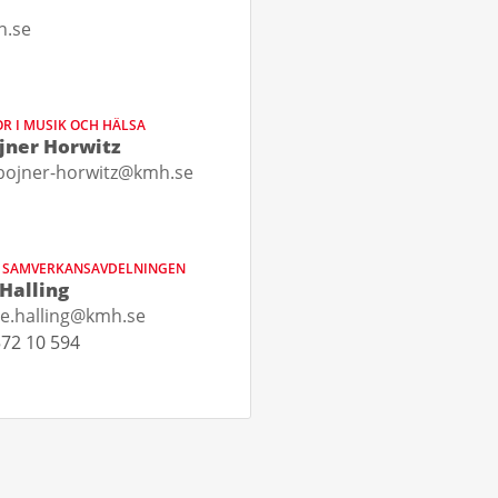
h.se
R I MUSIK OCH HÄLSA
jner Horwitz
bojner-horwitz@kmh.se
R SAMVERKANSAVDELNINGEN
Halling
e.halling@kmh.se
72 10 594