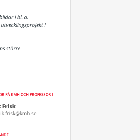
dar i bl. a. 
tvecklingsprojekt i 
s större 
R PÅ KMH OCH PROFESSOR I
 Frisk
ik.frisk@kmh.se
ANDE