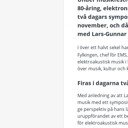
80-åring, elektro
två dagars sympo
november, och då
med Lars-Gunnar 
I över ett halvt sekel ha
Fylkingen, chef för EM
elektroakustisk musik i
över musik, kultur och 
Firas i dagarna tv
Med anledning av att L
musik med ett symposi
ge perspektiv på hans 
uruppförandet av ett be
för elektroakustisk mus