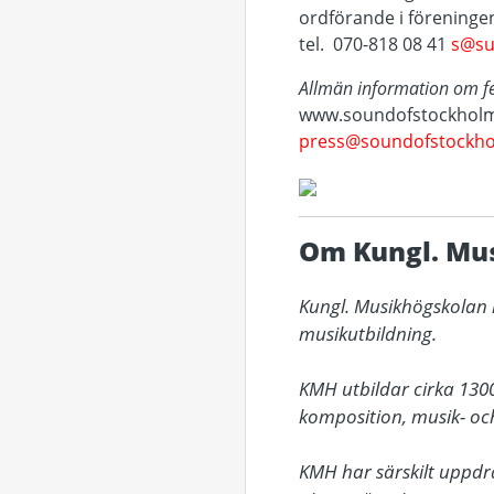
ordförande i förening
tel. 070-818 08 41
s@su
Allmän information om fe
www.soundofstockholm
press@soundofstockho
Om Kungl. Mu
Kungl. Musikhögskolan i
musikutbildning. 

KMH utbildar cirka 1300 
komposition, musik- och
KMH har särskilt uppdra