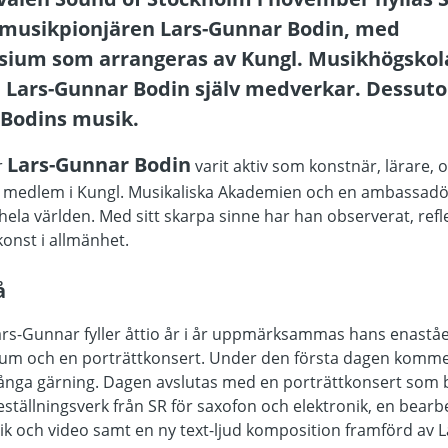
nmusik­pionjären Lars-Gunnar Bodin, med
sium som arrangeras av Kungl. Musikhögskol
 Lars-Gunnar Bodin själv medverkar. Dessut
Bodins musik.
Lars-Gunnar Bodin
r
varit aktiv som konstnär, lärare, 
S, medlem i Kungl. Musikaliska Akademien och en ambassadö
 hela världen. Med sitt skarpa sinne har han observerat, refl
konst i allmänhet.
å
ars-Gunnar fyller åttio år i år uppmärksammas hans enastå
um och en porträttkonsert. Under den första dagen kommer
långa gärning. Dagen avslutas med en porträttkonsert som 
ställningsverk från SR för saxofon och elektronik, en bear
ik och video samt en ny text-ljud komposition framförd av L