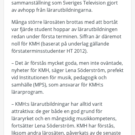
sammanställning som Sveriges Television gjort
av avhopp från lärarutbildningarna.
Många större lärosäten brottas med att bortåt
var fjärde student hoppar av lärarutbildningen
redan under första terminen. Siffran är däremot
noll för KMH (baserat på underlag gällande
förstaterminsstudenter HT 2012).
– Det är förstås mycket goda, men inte oväntade,
nyheter för KMH, säger Lena Söderström, prefekt
vid Institutionen för musik, pedagogik och
samhälle (MPS), som ansvarar för KMH:s
lärarprogram.
– KMH:s lärarutbildningar har alltid varit
attraktiva: de ger både en god grund för
läraryrket och en mångsidig musikkompetens,
fortsätter Lena Söderström. KMH har förstås,
liksom andra lärosäten, påverkats av de senaste