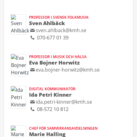
PROFESSOR I SVENSK FOLKMUSIK
Sven Ahlbäck
sven.ahlback@kmh.se
070-677 01 39
PROFESSOR I MUSIK OCH HÄLSA
Eva Bojner Horwitz
eva.bojner-horwitz@kmh.se
DIGITAL KOMMUNIKATÖR
Ida Petri Kinner
ida.petri-kinner@kmh.se
08-572 10 812
CHEF FÖR SAMVERKANSAVDELNINGEN
Marie Halling