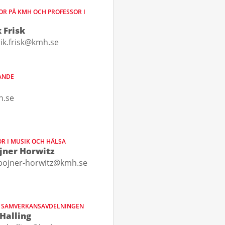
R PÅ KMH OCH PROFESSOR I
 Frisk
ik.frisk@kmh.se
ANDE
h.se
R I MUSIK OCH HÄLSA
jner Horwitz
bojner-horwitz@kmh.se
R SAMVERKANSAVDELNINGEN
Halling