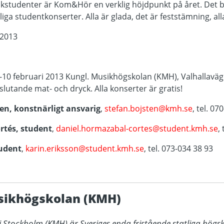
ikstudenter är Kom&Hör en verklig höjdpunkt på året. Det bli
ga studentkonserter. Alla är glada, det är feststämning, all
h2013
10 februari 2013 Kungl. Musikhögskolan (KMH), Valhallavä
lutande mat- och dryck. Alla konserter är gratis!
en, konstnärligt ansvarig
,
stefan.bojsten@kmh.se
, tel. 0
rtés, student
,
daniel.hormazabal-cortes@student.kmh.se
,
tudent
,
karin.eriksson@student.kmh.se
, tel. 073-034 38 93
sikhögskolan (KMH)
 Stockholm (KMH) är Sveriges enda fristående statliga högsk