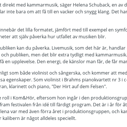
igt direkt med kammarmusik, säger Helena Schuback, en av
r inte bara om att få till en vacker och snygg klang. Det h
nnebär det lilla formatet, jämfört med till exempel en symf
heter att själv påverka hur utfallet av musiken blir.
 publiken kan du påverka. Livemusik, som det här är, handlar 
och publiken, men det blir extra tydligt med kammarmusik.
få en upplevelse. Den energi, de känslor man får, de får man
nligt som både violinist och sångerska, och kommer att med
sa egenskaper. Som violinist i Brahms pianokvartett nr 3 i 
an, klarinett och piano, "Der Hirt auf dem Felsen".
e roll i Kom&Hör, eftersom hon ingår i den produktionsgr
ram festivalen från idé till färdigt program. Det är i år fö
lena var med även förra året i produktionsgruppen, och kan
 kalibern är något alldeles speciellt.