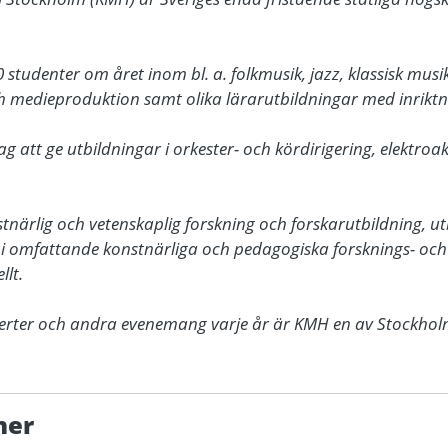
studenter om året inom bl. a. folkmusik, jazz, klassisk musik,
 medieproduktion samt olika lärarutbildningar med inriktni
g att ge utbildningar i orkester- och kördirigering, elektroa
ärlig och vetenskaplig forskning och forskarutbildning, utbil
 i omfattande konstnärliga och pedagogiska forsknings- och u
t. 

rter och andra evenemang varje år är KMH en av Stockholm
ner