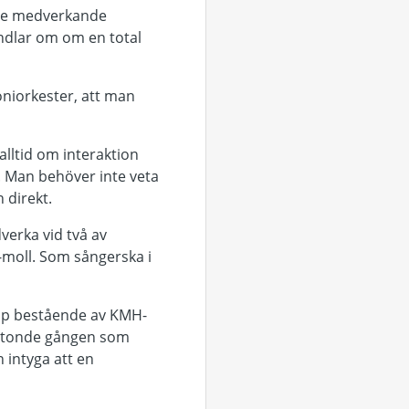
 de medverkande
andlar om om en total
oniorkester, att man
alltid om interaktion
 Man behöver inte veta
 direkt.
verka vid två av
c-moll. Som sångerska i
upp bestående av KMH-
r åttonde gången som
 intyga att en