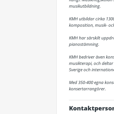
musikutbildning. 

KMH utbildar cirka 1300 
komposition, musik- och
KMH har särskilt uppdra
pianostämning. 

KMH bedriver även konstn
musikterapi, och deltar
Sverige och internationell
Med 350-400 egna konse
konsertarrangörer.
Kontaktperso