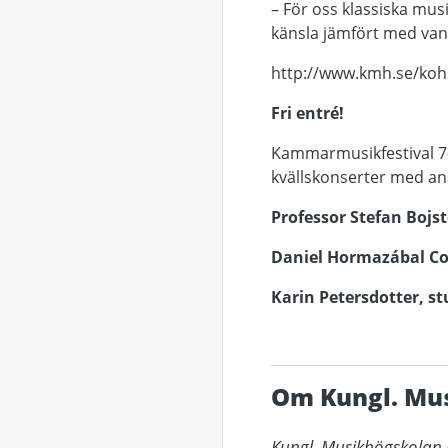
– För oss klassiska mus
känsla jämfört med vanli
http://www.kmh.se/ko
Fri entré!
Kammarmusikfestival 7-
kvällskonserter med ans
Professor Stefan Bojst
Daniel Hormazábal Co
Karin Petersdotter, s
Om Kungl. Mu
Kungl. Musikhögskolan i