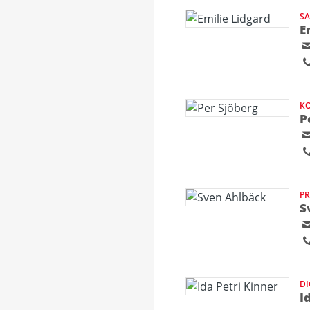
S
E
KO
P
PR
S
D
I