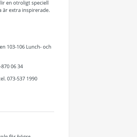
r en otroligt speciell
a är extra inspirerade.
gen 103-106 Lunch- och
70-870 06 34
 tel. 073-537 1990
ola för högre 