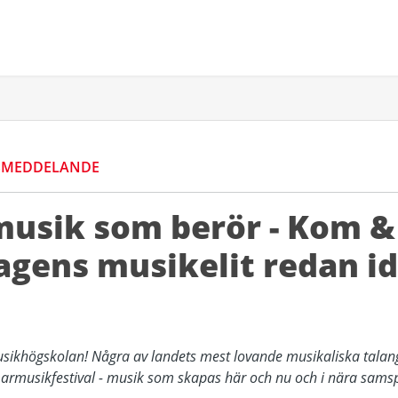
SMEDDELANDE
sik som berör - Kom &
gens musikelit redan i
ikhögskolan! Några av landets mest lovande musikaliska talang
armusikfestival - musik som skapas här och nu och i nära sams