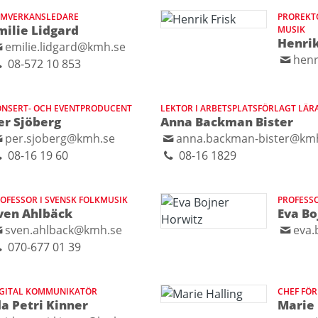
AMVERKANSLEDARE
PROREKTO
milie Lidgard
MUSIK
Henrik
emilie.lidgard@kmh.se
henr
08-572 10 853
NSERT- OCH EVENTPRODUCENT
LEKTOR I ARBETSPLATSFÖRLAGT LÄR
er Sjöberg
Anna Backman Bister
per.sjoberg@kmh.se
anna.backman-bister@km
08-16 19 60
08-16 1829
OFESSOR I SVENSK FOLKMUSIK
PROFESSO
ven Ahlbäck
Eva Bo
sven.ahlback@kmh.se
eva.
070-677 01 39
IGITAL KOMMUNIKATÖR
CHEF FÖ
da Petri Kinner
Marie 