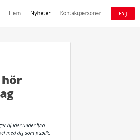
Hem
Nyheter
Kontaktpersoner
Följ
 hör
dag
er bjuder under fyra
pel med dig som publik.