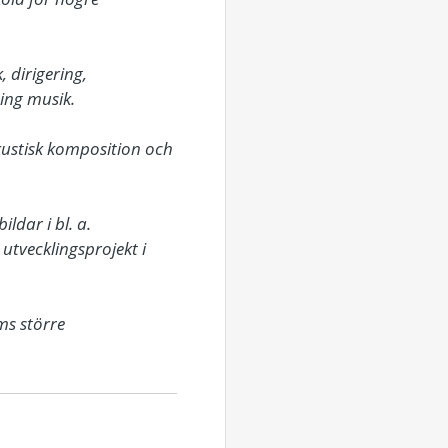
 dirigering, 
ng musik. 

kustisk komposition och 
dar i bl. a. 
tvecklingsprojekt i 
s större 