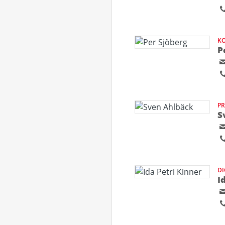
KO
P
PR
S
D
I