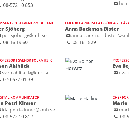
henr
08-572 10 853
NSERT- OCH EVENTPRODUCENT
LEKTOR I ARBETSPLATSFÖRLAGT LÄR
er Sjöberg
Anna Backman Bister
per.sjoberg@kmh.se
anna.backman-bister@km
08-16 19 60
08-16 1829
OFESSOR I SVENSK FOLKMUSIK
PROFESSO
ven Ahlbäck
Eva Bo
sven.ahlback@kmh.se
eva.
070-677 01 39
IGITAL KOMMUNIKATÖR
CHEF FÖ
da Petri Kinner
Marie 
ida.petri-kinner@kmh.se
mari
08-572 10 812
08-5