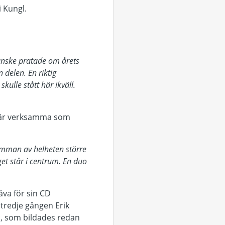
i Kungl.
kanske pratade om årets
 delen. En riktig
kulle stått här ikväll.
ael är verksamma som
summan av helheten större
et står i centrum. En duo
va för sin CD
tredje gången Erik
c, som bildades redan