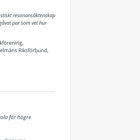
astiskt resonansäktenskap
gåvat par som vet hur
kförening,
Spelmäns Riksförbund,
ola för högre 