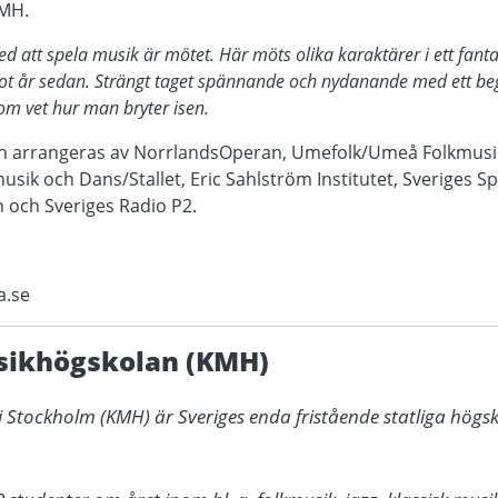
KMH.
 att spela musik är mötet. Här möts olika karaktärer i ett fant
ot år sedan. Strängt taget spännande och nydanande med ett be
m vet hur man bryter isen.
an arrangeras av NorrlandsOperan, Umefolk/Umeå Folkmusi
usik och Dans/Stallet, Eric Sahlström Institutet, Sveriges 
 och Sveriges Radio P2.
a.se
sikhögskolan (KMH)
 Stockholm (KMH) är Sveriges enda fristående statliga högsk