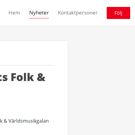
Hem
Nyheter
Kontaktpersoner
Följ
ts Folk &
olk & Världsmusikgalan