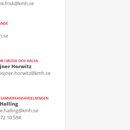
ik.frisk@kmh.se
ANDE
h.se
R I MUSIK OCH HÄLSA
jner Horwitz
bojner-horwitz@kmh.se
R SAMVERKANSAVDELNINGEN
Halling
e.halling@kmh.se
72 10 594