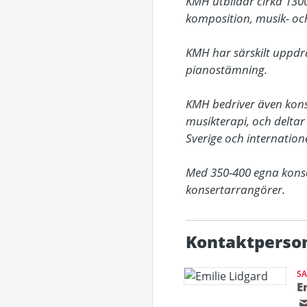
KMH utbildar cirka 1300 
komposition, musik- och
KMH har särskilt uppdra
pianostämning. 

KMH bedriver även konstn
musikterapi, och deltar
Sverige och internationell
Med 350-400 egna konse
konsertarrangörer.
Kontaktperso
S
E