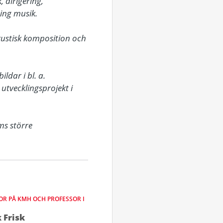
 dirigering, 
ng musik. 

kustisk komposition och 
dar i bl. a. 
tvecklingsprojekt i 
s större 
R PÅ KMH OCH PROFESSOR I
 Frisk