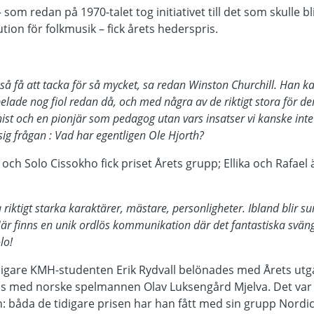
om redan på 1970-talet tog initiativet till det som skulle bl
tion för folkmusik – fick årets hederspris.
så få att tacka för så mycket, sa redan Winston Churchill. Han 
lade nog fiol redan då, och med några av de riktigt stora för den
nist och en pionjär som pedagog utan vars insatser vi kanske inte s
sig frågan : Vad har egentligen Ole Hjorth?
ida och Solo Cissokho fick priset Årets grupp; Ellika och Raf
 riktigt starka karaktärer, mästare, personligheter. Ibland blir 
är finns en unik ordlös kommunikation där det fantastiska sväng
lo!
digare KMH-studenten Erik Rydvall belönades med Årets utgå
ns med norske spelmannen Olav Luksengård Mjelva. Det var 
n: båda de tidigare prisen har han fått med sin grupp Nordi