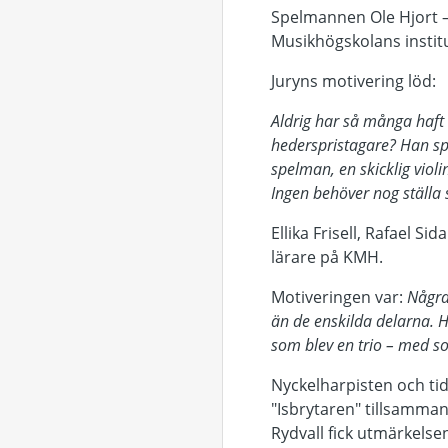
Spelmannen Ole Hjort – s
Musikhögskolans institu
Juryns motivering löd:
Aldrig har så många haft 
hederspristagare? Han spe
spelman, en skicklig violi
Ingen behöver nog ställa 
Ellika Frisell, Rafael S
lärare på KMH.
Motiveringen var:
Några
än de enskilda delarna. H
som blev en trio – med so
Nyckelharpisten och ti
"Isbrytaren" tillsamma
Rydvall fick utmärkelse