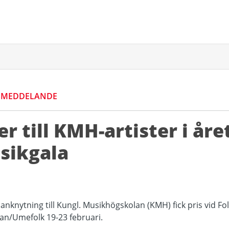
SMEDDELANDE
er till KMH-artister i åre
sikgala
 anknytning till Kungl. Musikhögskolan (KMH) fick pris vid F
n/Umefolk 19-23 februari.