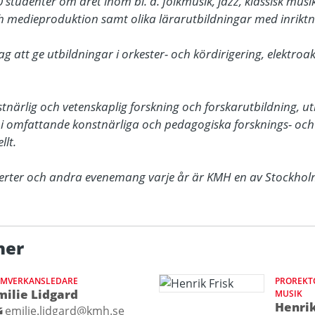
studenter om året inom bl. a. folkmusik, jazz, klassisk musik,
 medieproduktion samt olika lärarutbildningar med inriktni
g att ge utbildningar i orkester- och kördirigering, elektroa
ärlig och vetenskaplig forskning och forskarutbildning, utbil
 i omfattande konstnärliga och pedagogiska forsknings- och u
t. 

rter och andra evenemang varje år är KMH en av Stockholm
ner
AMVERKANSLEDARE
PROREKTO
milie Lidgard
MUSIK
Henrik
emilie.lidgard@kmh.se