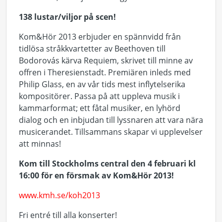
138 lustar/viljor på scen!
Kom&Hör 2013 erbjuder en spännvidd från
tidlösa stråkkvartetter av Beethoven till
Bodorovás kärva Requiem, skrivet till minne av
offren i Theresienstadt. Premiären inleds med
Philip Glass, en av vår tids mest inflytelserika
kompositörer. Passa på att uppleva musik i
kammarformat; ett fåtal musiker, en lyhörd
dialog och en inbjudan till lyssnaren att vara nära
musicerandet. Tillsammans skapar vi upplevelser
att minnas!
Kom till Stockholms central den 4 februari kl
16:00 för en försmak av Kom&Hör 2013!
www.kmh.se/koh2013
Fri entré till alla konserter!