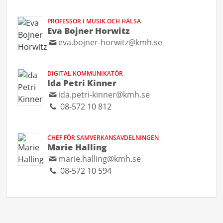
PROFESSOR I MUSIK OCH HÄLSA
Eva Bojner Horwitz
eva.bojner-horwitz@kmh.se
DIGITAL KOMMUNIKATÖR
Ida Petri Kinner
ida.petri-kinner@kmh.se
08-572 10 812
CHEF FÖR SAMVERKANSAVDELNINGEN
Marie Halling
marie.halling@kmh.se
08-572 10 594