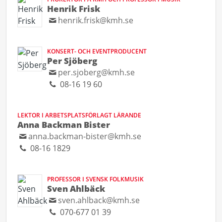
Henrik Frisk
henrik.frisk@kmh.se
KONSERT- OCH EVENTPRODUCENT
Per Sjöberg
per.sjoberg@kmh.se
08-16 19 60
LEKTOR I ARBETSPLATSFÖRLAGT LÄRANDE
Anna Backman Bister
anna.backman-bister@kmh.se
08-16 1829
PROFESSOR I SVENSK FOLKMUSIK
Sven Ahlbäck
sven.ahlback@kmh.se
070-677 01 39