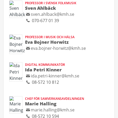
PROFESSOR I SVENSK FOLKMUSIK
Sven Ahlbäck
sven.ahlback@kmh.se
070-677 01 39
PROFESSOR I MUSIK OCH HÄLSA
Eva Bojner Horwitz
eva.bojner-horwitz@kmh.se
DIGITAL KOMMUNIKATÖR
Ida Petri Kinner
ida.petri-kinner@kmh.se
08-572 10 812
CHEF FÖR SAMVERKANSAVDELNINGEN
Marie Halling
marie.halling@kmh.se
08-572 10 594