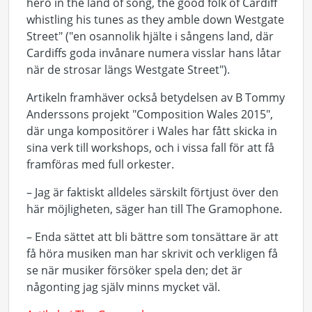
hero in the land of song, the good folk of Cardiff
whistling his tunes as they amble down Westgate
Street" ("en osannolik hjälte i sångens land, där
Cardiffs goda invånare numera visslar hans låtar
när de strosar längs Westgate Street").
Artikeln framhäver också betydelsen av B Tommy
Anderssons projekt "Composition Wales 2015",
där unga kompositörer i Wales har fått skicka in
sina verk till workshops, och i vissa fall för att få
framföras med full orkester.
– Jag är faktiskt alldeles särskilt förtjust över den
här möjligheten, säger han till The Gramophone.
– Enda sättet att bli bättre som tonsättare är att
få höra musiken man har skrivit och verkligen få
se när musiker försöker spela den; det är
någonting jag själv minns mycket väl.