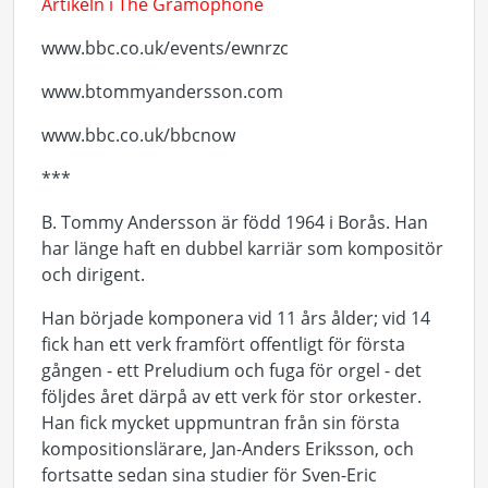
Artikeln i The Gramophone
www.bbc.co.uk/events/ewnrzc
www.btommyandersson.com
www.bbc.co.uk/bbcnow
***
B. Tommy Andersson är född 1964 i Borås. Han
har länge haft en dubbel karriär som kompositör
och dirigent.
Han började komponera vid 11 års ålder; vid 14
fick han ett verk framfört offentligt för första
gången - ett Preludium och fuga för orgel - det
följdes året därpå av ett verk för stor orkester.
Han fick mycket uppmuntran från sin första
kompositionslärare, Jan-Anders Eriksson, och
fortsatte sedan sina studier för Sven-Eric