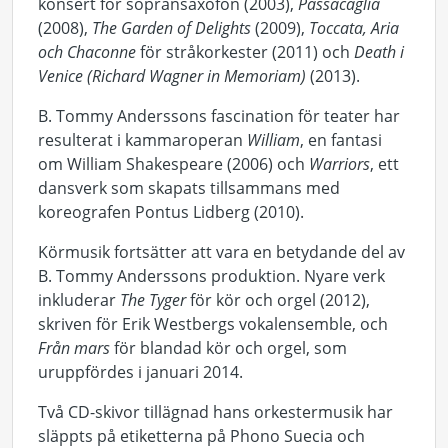
konsert för sopransaxofon (2003),
Passacaglia
(2008),
The Garden of Delights
(2009),
Toccata, Aria
och Chaconne
för stråkorkester (2011) och
Death i
Venice (Richard Wagner in Memoriam)
(2013).
B. Tommy Anderssons fascination för teater har
resulterat i kammaroperan
William
, en fantasi
om William Shakespeare (2006) och
Warriors
, ett
dansverk som skapats tillsammans med
koreografen Pontus Lidberg (2010).
Körmusik fortsätter att vara en betydande del av
B. Tommy Anderssons produktion. Nyare verk
inkluderar
The Tyger
för kör och orgel (2012),
skriven för Erik Westbergs vokalensemble, och
Från mars
för blandad kör och orgel, som
uruppfördes i januari 2014.
Två CD-skivor tillägnad hans orkestermusik har
släppts på etiketterna på Phono Suecia och