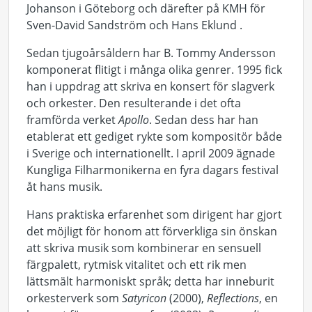
Johanson i Göteborg och därefter på KMH för
Sven-David Sandström och Hans Eklund .
Sedan tjugoårsåldern har B. Tommy Andersson
komponerat flitigt i många olika genrer. 1995 fick
han i uppdrag att skriva en konsert för slagverk
och orkester. Den resulterande i det ofta
framförda verket
Apollo
. Sedan dess har han
etablerat ett gediget rykte som kompositör både
i Sverige och internationellt. I april 2009 ägnade
Kungliga Filharmonikerna en fyra dagars festival
åt hans musik.
Hans praktiska erfarenhet som dirigent har gjort
det möjligt för honom att förverkliga sin önskan
att skriva musik som kombinerar en sensuell
färgpalett, rytmisk vitalitet och ett rik men
lättsmält harmoniskt språk; detta har inneburit
orkesterverk som
Satyricon
(2000),
Reflections
, en