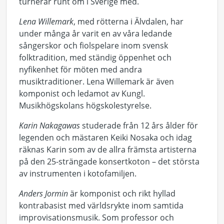
turnerar runt om i Sverige med.
Lena Willemark
, med rötterna i Älvdalen, har
under många år varit en av våra ledande
sångerskor och fiolspelare inom svensk
folktradition, med ständig öppenhet och
nyfikenhet för möten med andra
musiktraditioner. Lena Willemark är även
komponist och ledamot av Kungl.
Musikhögskolans högskolestyrelse.
Karin Nakagawas
studerade från 12 års ålder för
legenden och mästaren Keiki Nosaka och idag
räknas Karin som av de allra främsta artisterna
på den 25-strängade konsertkoton – det största
av instrumenten i kotofamiljen.
Anders Jormin
är komponist och rikt hyllad
kontrabasist med världsrykte inom samtida
improvisationsmusik. Som professor och